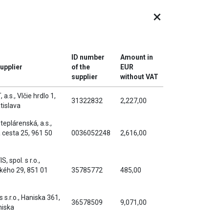
×
ID number
Amount in
upplier
of the
EUR
supplier
without VAT
.s., Vlčie hrdlo 1,
31322832
2,227,00
tislava
teplárenská, a.s.,
cesta 25, 961 50
0036052248
2,616,00
, spol. s r.o.,
kého 29, 851 01
35785772
485,00
 s.r.o., Haniska 361,
36578509
9,071,00
niska