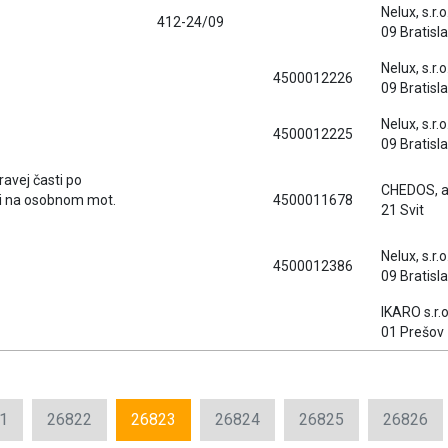
Nelux, s.r.
412-24/09
09 Bratisl
Nelux, s.r.
4500012226
09 Bratisl
Nelux, s.r.
4500012225
09 Bratisl
ravej časti po
CHEDOS, a.
ti na osobnom mot.
4500011678
21 Svit
Nelux, s.r.
4500012386
09 Bratisl
IKARO s.r.
01 Prešov
1
26822
26823
26824
26825
26826