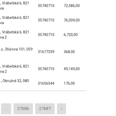
o., Vrábeľská 6, 821
35740710
72,586,00
ava
o., Vrábeľská 6, 821
35740710
76,009,00
ava
o., Vrábeľská 6, 821
35740710
6,720,00
ava 2
s., Štúrova 101, 059
31677339
368,00
o., Vrábeľská 6, 821
35740710
49,149,00
ava 2
o., Okružná 32, 080
31656544
176,00
...
27686
27687
›