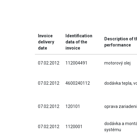
Invoice
Identification
Description of 
delivery
data of the
performance
date
invoice
07.02.2012
112004491
motorový olej
07.02.2012
4600240112
dodávka tepla, v
07.02.2012
120101
oprava zariaden
dodávka a mont
07.02.2012
1120001
systému