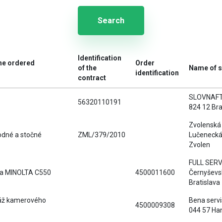
Search
Identification
the ordered
Order
of the
Name of s
identification
contract
SLOVNAFT, a
56320110191
824 12 Bra
Zvolenská 
odné a stočné
ZML/379/2010
Lučenecká 
Zvolen
FULL SERVIS
ia MINOLTA C550
4500011600
Černyševs
Bratislava
áž kamerového
Bena servis
4500009308
044 57 Ha