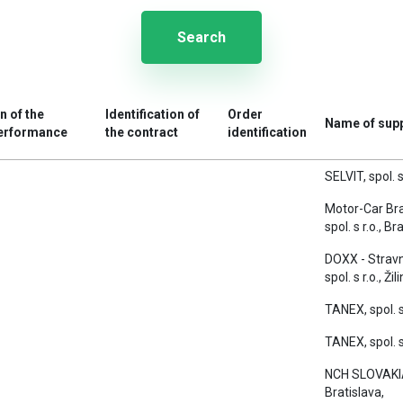
Search
n of the
Identification of
Order
Name of supp
erformance
the contract
identification
SELVIT, spol. s 
Motor-Car Bra
spol. s r.o., Br
DOXX - Stravné
spol. s r.o., Žil
TANEX, spol. s
TANEX, spol. s
NCH SLOVAKIA 
Bratislava,