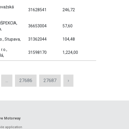
Považská
31628541
246,72
NŠPEKCIA,
36653004
57,60
a,
.o., Stupava,
31362044
104,48
r.o.,
31598170
1,224,00
lá,
...
27686
27687
›
ove Motorway
le application