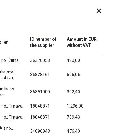
×
ID number of
Amount in EUR
lier
the supplier
without VAT
r.o., Žilina,
36370053
480,00
tislava,
35828161
696,06
atislava,
 lístky,
36391000
302,40
ina,
 r.o., Trnava,
18048871
1,296,00
 r.o., Trnava,
18048871
739,43
s.r.o.,
34096043
476,40