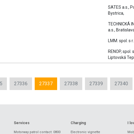
SATES a.s., 
Bystrica,
TECHNICKÁ I
a.s., Bratislav
LMM. spol. s r
RENOP, spol. s 
Liptovská Tep
5
27336
27337
27338
27339
27340
Services
Charging
I l
Motorway patrol contact: 0800
Electronic vignette
Mobi