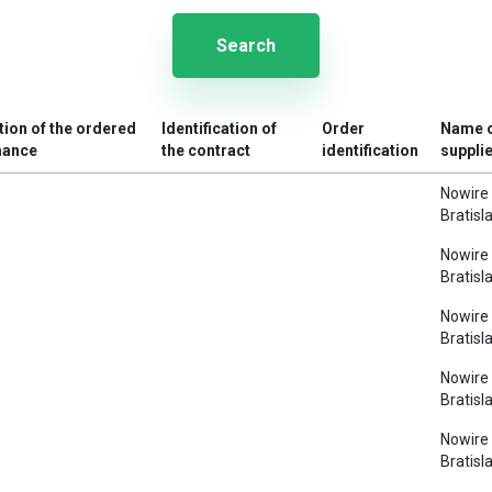
Search
tion of the ordered
Identification of
Order
Name 
mance
the contract
identification
suppli
Nowire s
Bratisl
Nowire s
Bratisl
Nowire s
Bratisl
Nowire s
Bratisl
Nowire s
Bratisl