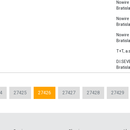
Nowire s
Bratisl
Nowire s
Bratisl
Nowire s
Bratisl
T+T, a.s.
D.I.SEVE
Bratisl
4
27425
27426
27427
27428
27429