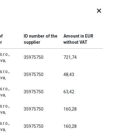
×
of
ID number of the
Amount in EUR
er
supplier
without VAT
.r.o.,
35975750
721,74
ava,
.r.o.,
35975750
48,43
ava,
.r.o.,
35975750
63,42
ava,
.r.o.,
35975750
160,28
ava,
.r.o.,
35975750
160,28
ava,