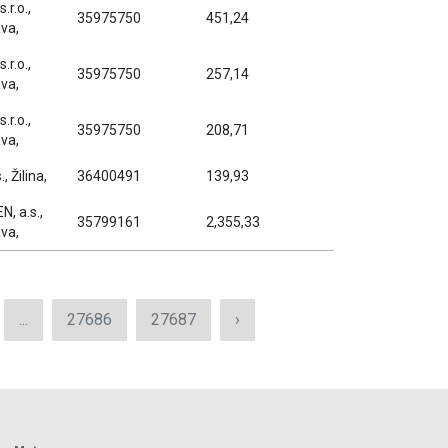
.r.o.,
35975750
451,24
ava,
.r.o.,
35975750
257,14
ava,
.r.o.,
35975750
208,71
ava,
, Žilina,
36400491
139,93
N, a.s.,
35799161
2,355,33
ava,
...
27686
27687
›