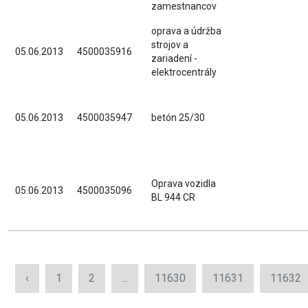
zamestnancov
oprava a údržba
strojov a
05.06.2013
4500035916
zariadení -
elektrocentrály
05.06.2013
4500035947
betón 25/30
Oprava vozidla
05.06.2013
4500035096
BL 944 CR
‹
1
2
...
11630
11631
11632