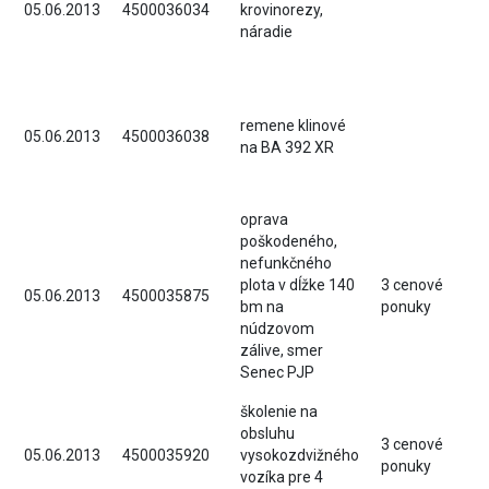
05.06.2013
4500036034
krovinorezy,
náradie
remene klinové
05.06.2013
4500036038
na BA 392 XR
oprava
poškodeného,
nefunkčného
plota v dĺžke 140
3 cenové
05.06.2013
4500035875
bm na
ponuky
núdzovom
zálive, smer
Senec PJP
školenie na
obsluhu
3 cenové
05.06.2013
4500035920
vysokozdvižného
ponuky
vozíka pre 4