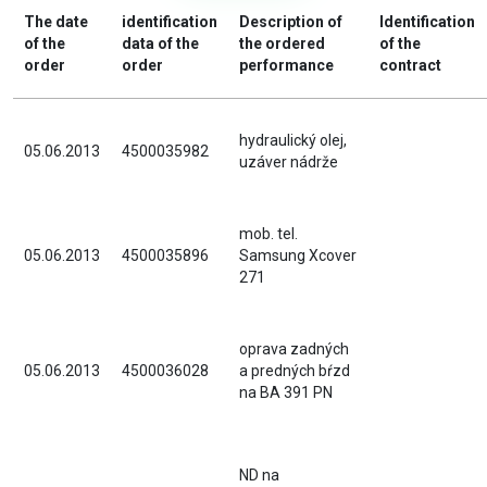
The date
identification
Description of
Identification
of the
data of the
the ordered
of the
order
order
performance
contract
hydraulický olej,
05.06.2013
4500035982
uzáver nádrže
mob. tel.
05.06.2013
4500035896
Samsung Xcover
271
oprava zadných
05.06.2013
4500036028
a predných bŕzd
na BA 391 PN
ND na