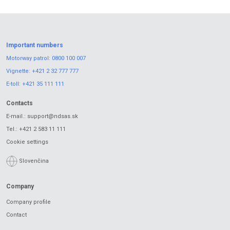
Important numbers
Motorway patrol:
0800 100 007
Vignette:
+421 2 32 777 777
E-toll:
+421 35 111 111
Contacts
E-mail.:
support@ndsas.sk
Tel.:
+421 2 583 11 111
Cookie settings
Slovenčina
Company
Company profile
Contact