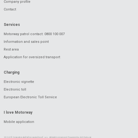
Company profile
Contact
Services
Motorway patrol contact: 0800 100 007
Information and sales point
Rest area
Application for oversized transport
Charging
Electronic vignette
Electronic toll
European Electronic Toll Service
I love Motorway
Mobile application
2024 © Národná diaľničná spoločnosť, a.s.. All rights reserved Powered by
ASData.sk