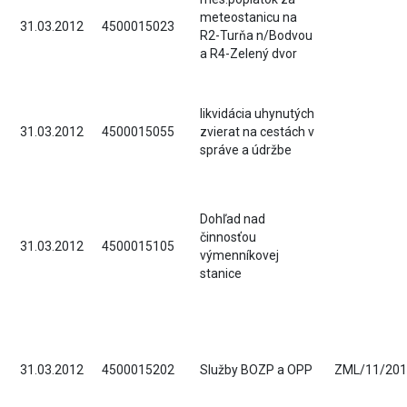
meteostanicu na
31.03.2012
4500015023
R2-Turňa n/Bodvou
a R4-Zelený dvor
likvidácia uhynutých
31.03.2012
4500015055
zvierat na cestách v
správe a údržbe
Dohľad nad
činnosťou
31.03.2012
4500015105
výmenníkovej
stanice
31.03.2012
4500015202
Služby BOZP a OPP
ZML/11/201