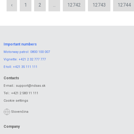
‹
1
2
...
12742
12743
12744
Important numbers
Motorway patrol:
0800 100 007
Vignette:
+421 2 32 777 777
E-toll:
+421 35 111 111
Contacts
E-mail.:
support@ndsas.sk
Tel.:
+421 2 583 11 111
Cookie settings
Slovenčina
Company