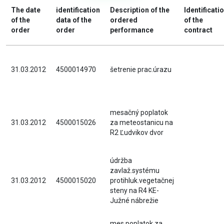
The date
identification
Description of the
Identificati
of the
data of the
ordered
of the
order
order
performance
contract
31.03.2012
4500014970
šetrenie prac.úrazu
mesačný poplatok
31.03.2012
4500015026
za meteostanicu na
R2 Ľudvikov dvor
údržba
zavlaž.systému
31.03.2012
4500015020
protihluk.vegetačnej
steny na R4 KE-
Južné nábrežie
mes.poplatok za