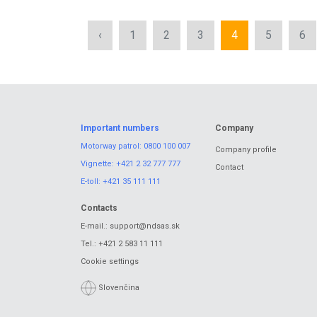
‹
1
2
3
4
5
6
Important numbers
Company
Motorway patrol:
0800 100 007
Company profile
Vignette:
+421 2 32 777 777
Contact
E-toll:
+421 35 111 111
Contacts
E-mail.:
support@ndsas.sk
Tel.:
+421 2 583 11 111
Cookie settings
Slovenčina