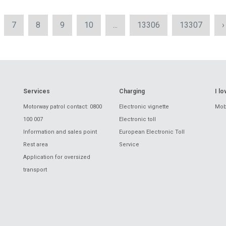
7
8
9
10
...
13306
13307
›
Services
Charging
I l
Motorway patrol contact: 0800
Electronic vignette
Mobi
100 007
Electronic toll
Information and sales point
European Electronic Toll
Rest area
Service
Application for oversized
transport