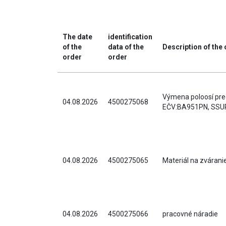
The date
identification
of the
data of the
Description of th
order
order
Výmena poloosí pre
04.08.2026
4500275068
EČV:BA951PN, SSUR
04.08.2026
4500275065
Materiál na zvárani
04.08.2026
4500275066
pracovné náradie