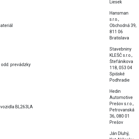
Liesek
Hansman
s.r.o.,
ateriál
Obchodná 39,
811 06
Bratislava
Stavebniny
KLEŠČ s.r.o.,
Štefánikova
 odd. prevádzky
118, 053 04
Spišské
Podhradie
Hedin
Automotive
Prešov s.r.o.,
 vozidla BL263LA
Petrovanská
36, 080 01
Prešov
Ján Dluhý,