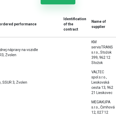
Identification
Name of
e ordered performance
of the
supplier
contract
KM
servisTRANS
dnej nápravy na vozidle
s.r.o., Stožok
3, Zvolen
399, 962 12
Stožok
VALTEC
spol.s.r.o.,
e, SSUR 3, Zvolen
Lieskovská
cesta 13, 962
21 Lieskovec
MEGAKUPA
s.r.o., Čimhová
12, 027 12