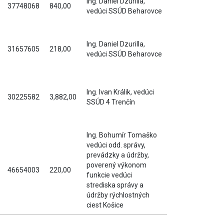
Ing. Daniel Dzurilla,
37748068
840,00
vedúci SSÚD Beharovce
Ing. Daniel Dzurilla,
31657605
218,00
vedúci SSÚD Beharovce
Ing. Ivan Králik, vedúci
30225582
3,882,00
SSÚD 4 Trenčín
Ing. Bohumír Tomaško
vedúci odd. správy,
prevádzky a údržby,
poverený výkonom
46654003
220,00
funkcie vedúci
strediska správy a
údržby rýchlostných
ciest Košice