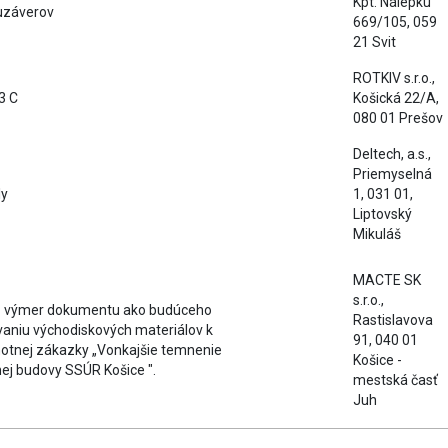
Kpt. Nálepku
uzáverov
669/105, 059
21 Svit
ROTKIV s.r.o.,
3 C
Košická 22/A,
080 01 Prešov
Deltech, a.s.,
Priemyselná
ly
1, 031 01,
Liptovský
Mikuláš
MACTE SK
s.r.o.,
az výmer dokumentu ako budúceho
Rastislavova
vaniu východiskových materiálov k
91, 040 01
otnej zákazky „Vonkajšie temnenie
Košice -
nej budovy SSÚR Košice ".
mestská časť
Juh