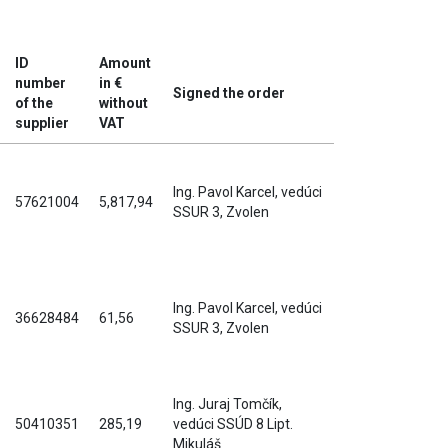
ID
Amount
number
in €
Signed the order
of the
without
supplier
VAT
Ing. Pavol Karcel, vedúci
57621004
5,817,94
SSUR 3, Zvolen
Ing. Pavol Karcel, vedúci
36628484
61,56
SSUR 3, Zvolen
Ing. Juraj Tomčík,
50410351
285,19
vedúci SSÚD 8 Lipt.
Mikuláš