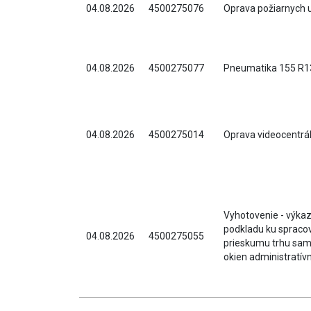
04.08.2026
4500275076
Oprava požiarnych 
04.08.2026
4500275077
Pneumatika 155 R1
04.08.2026
4500275014
Oprava videocentrá
Vyhotovenie - výk
podkladu ku spraco
04.08.2026
4500275055
prieskumu trhu sam
okien administratív