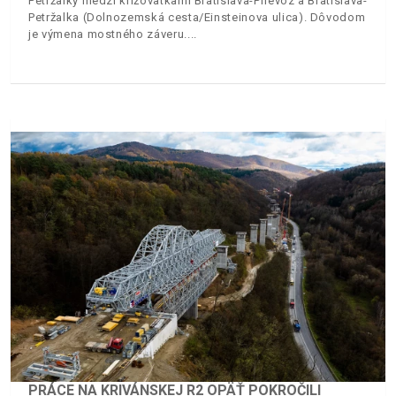
Petržalky medzi križovatkami Bratislava-Prievoz a Bratislava-
Petržalka (Dolnozemská cesta/Einsteinova ulica). Dôvodom
je výmena mostného záveru.
PRÁCE NA KRIVÁNSKEJ R2 OPÄŤ POKROČILI