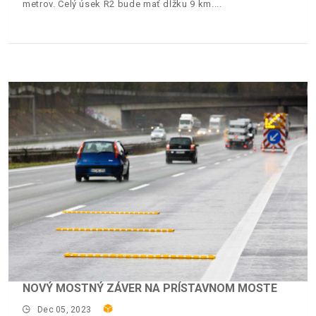
metrov. Celý úsek R2 bude mať dĺžku 9 km.
NOVÝ MOSTNÝ ZÁVER NA PRÍSTAVNOM MOSTE
Dec 05, 2023