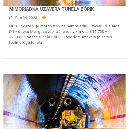
MIMORIADNA UZÁVERA TUNELA BÔRIK
Dec 04, 2023
NDS upozorňuje motoristov na mimoriadnu uzáveru diaľnice
D1 v úseku Mengusovce- Jánovce v km cca 314,750 –
323,000 vrátane tunela Bôrik. Dôvodom uzávery je servis
technológií tunela.