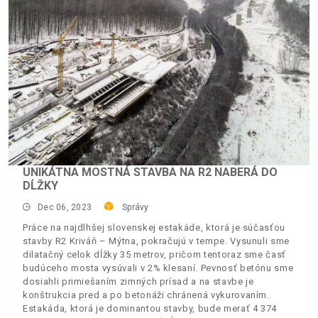
UNIKÁTNA MOSTNÁ STAVBA NA R2 NABERÁ DO
DĹŽKY
Dec 06, 2023
Správy
Práce na najdlhšej slovenskej estakáde, ktorá je súčasťou
stavby R2 Kriváň – Mýtna, pokračujú v tempe. Vysunuli sme
dilatačný celok dĺžky 35 metrov, pričom tentoraz sme časť
budúceho mosta vysúvali v 2% klesaní. Pevnosť betónu sme
dosiahli primiešaním zimných prísad a na stavbe je
konštrukcia pred a po betonáži chránená vykurovaním.
Estakáda, ktorá je dominantou stavby, bude merať 4 374