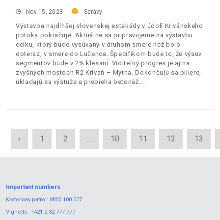
Nov 15, 2023
Správy
Výstavba najdlhšej slovenskej estakády v údolí Krivánskeho
potoka pokračuje. Aktuálne sa pripravujeme na výstavbu
celku, ktorý bude vysúvaný v druhom smere než bolo
doteraz, v smere do Lučenca. Špecifikom bude to, že výsuv
segmentov bude v 2% klesaní. Viditeľný progres je aj na
zvyšných mostoch R2 Kriváň – Mýtna. Dokončujú sa piliere,
ukladajú sa výstuže a prebieha betonáž.
‹
1
2
...
10
11
12
13
Important numbers
Motorway patrol:
0800 100 007
Vignette:
+421 2 32 777 777