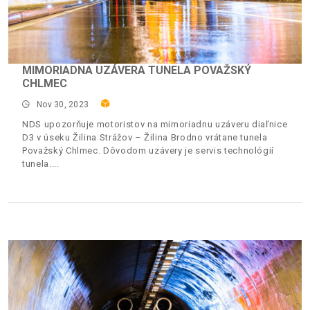
MIMORIADNA UZÁVERA TUNELA POVAŽSKÝ
CHLMEC
Nov 30, 2023
NDS upozorňuje motoristov na mimoriadnu uzáveru diaľnice
D3 v úseku Žilina Strážov – Žilina Brodno vrátane tunela
Považský Chlmec. Dôvodom uzávery je servis technológií
tunela.