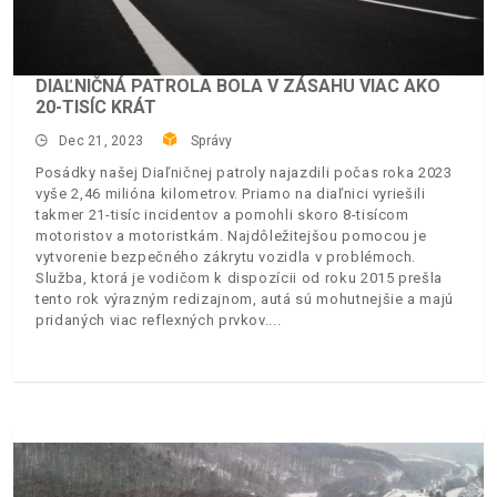
DIAĽNIČNÁ PATROLA BOLA V ZÁSAHU VIAC AKO
20-TISÍC KRÁT
Dec 21, 2023
Správy
Posádky našej Diaľničnej patroly najazdili počas roka 2023
vyše 2,46 milióna kilometrov. Priamo na diaľnici vyriešili
takmer 21-tisíc incidentov a pomohli skoro 8-tisícom
motoristov a motoristkám. Najdôležitejšou pomocou je
vytvorenie bezpečného zákrytu vozidla v problémoch.
Služba, ktorá je vodičom k dispozícii od roku 2015 prešla
tento rok výrazným redizajnom, autá sú mohutnejšie a majú
pridaných viac reflexných prvkov.