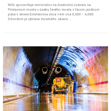
NDS upozorňuje motoristov na čiastočnú uzáveru na
Prístavnom moste v úseku ľavého mosta v ľavom jazdnom
páse v smere Einsteinova ulica v km cca 0,500 – 6,000.
Dôvodom je výmena mostného záveru.