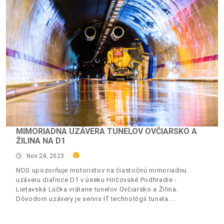
MIMORIADNA UZÁVERA TUNELOV OVČIARSKO A
ŽILINA NA D1
Nov 24, 2023
NDS upozorňuje motoristov na čiastočnú mimoriadnu
uzáveru diaľnice D1 v úseku Hričovské Podhradie -
Lietavská Lúčka vrátane tunelov Ovčiarsko a Žilina.
Dôvodom uzávery je servis IT technológií tunela.