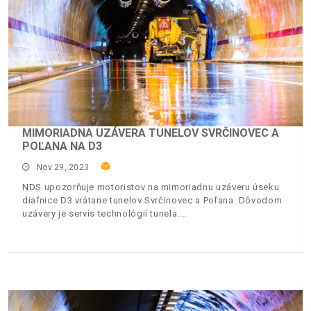
MIMORIADNA UZÁVERA TUNELOV SVRČINOVEC A
POĽANA NA D3
Nov 29, 2023
NDS upozorňuje motoristov na mimoriadnu uzáveru úseku
diaľnice D3 vrátane tunelov Svrčinovec a Poľana. Dôvodom
uzávery je servis technológií tunela.