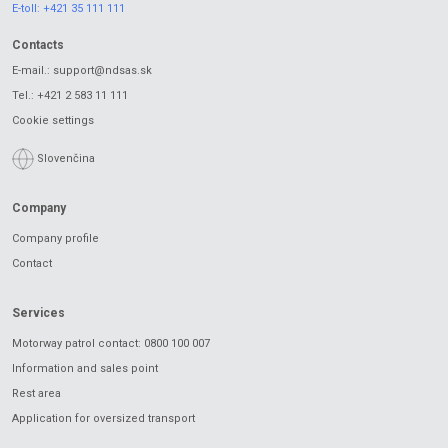
E-toll:
+421 35 111 111
Contacts
E-mail.:
support@ndsas.sk
Tel.:
+421 2 583 11 111
Cookie settings
Slovenčina
Company
Company profile
Contact
Services
Motorway patrol contact: 0800 100 007
Information and sales point
Rest area
Application for oversized transport