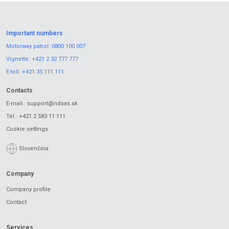
Important numbers
Motorway patrol:
0800 100 007
Vignette:
+421 2 32 777 777
E-toll:
+421 35 111 111
Contacts
E-mail.:
support@ndsas.sk
Tel.:
+421 2 583 11 111
Cookie settings
Slovenčina
Company
Company profile
Contact
Services