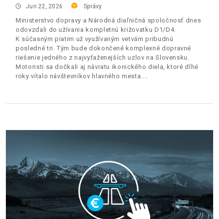
Jun 22, 2026
Správy
Ministerstvo dopravy a Národná diaľničná spoločnosť dnes
odovzdali do užívania kompletnú križovatku D1/D4.
K súčasným piatim už využívaným vetvám pribudnú
posledné tri. Tým bude dokončené komplexné dopravné
riešenie jedného z najvyťaženejších uzlov na Slovensku.
Motoristi sa dočkali aj návratu ikonického diela, ktoré dlhé
roky vítalo návštevníkov hlavného mesta.