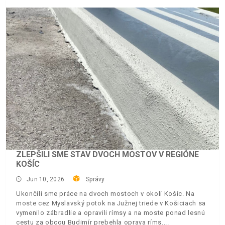
ZLEPŠILI SME STAV DVOCH MOSTOV V REGIÓNE
KOŠÍC
Jun 10, 2026
Správy
Ukončili sme práce na dvoch mostoch v okolí Košíc. Na
moste cez Myslavský potok na Južnej triede v Košiciach sa
vymenilo zábradlie a opravili rímsy a na moste ponad lesnú
cestu za obcou Budimír prebehla oprava ríms.