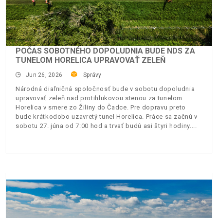
POČAS SOBOTNÉHO DOPOLUDNIA BUDE NDS ZA
TUNELOM HORELICA UPRAVOVAŤ ZELEŇ
Jun 26, 2026
Správy
Národná diaľničná spoločnosť bude v sobotu dopoludnia
upravovať zeleň nad protihlukovou stenou za tunelom
Horelica v smere zo Žiliny do Čadce. Pre dopravu preto
bude krátkodobo uzavretý tunel Horelica. Práce sa začnú v
sobotu 27. júna od 7:00 hod a trvať budú asi štyri hodiny.