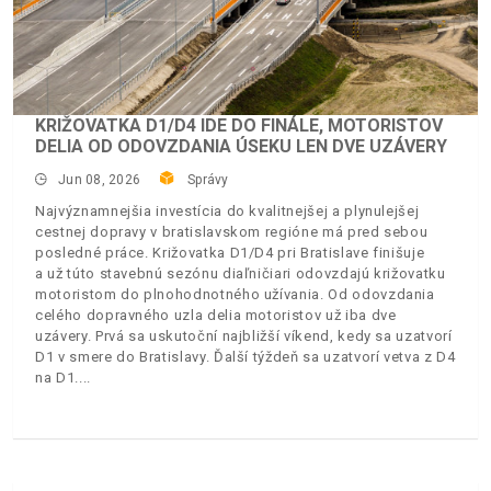
KRIŽOVATKA D1/D4 IDE DO FINÁLE, MOTORISTOV
DELIA OD ODOVZDANIA ÚSEKU LEN DVE UZÁVERY
Jun 08, 2026
Správy
Najvýznamnejšia investícia do kvalitnejšej a plynulejšej
cestnej dopravy v bratislavskom regióne má pred sebou
posledné práce. Križovatka D1/D4 pri Bratislave finišuje
a už túto stavebnú sezónu diaľničiari odovzdajú križovatku
motoristom do plnohodnotného užívania. Od odovzdania
celého dopravného uzla delia motoristov už iba dve
uzávery. Prvá sa uskutoční najbližší víkend, kedy sa uzatvorí
D1 v smere do Bratislavy. Ďalší týždeň sa uzatvorí vetva z D4
na D1.