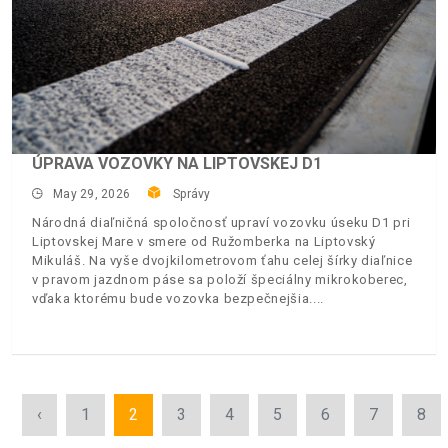
ÚPRAVA VOZOVKY NA LIPTOVSKEJ D1
May 29, 2026
Správy
Národná diaľničná spoločnosť upraví vozovku úseku D1 pri
Liptovskej Mare v smere od Ružomberka na Liptovský
Mikuláš. Na vyše dvojkilometrovom ťahu celej šírky diaľnice
v pravom jazdnom páse sa položí špeciálny mikrokoberec,
vďaka ktorému bude vozovka bezpečnejšia.
‹
1
2
3
4
5
6
7
8