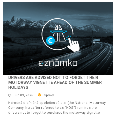
DRIVERS ARE ADVISED NOT TO FORGET THEIR
MOTORWAY VIGNETTE AHEAD OF THE SUMMER
HOLIDAYS
Jun 03, 2026
Správy
Národná diaľničná spoločnosť, a.s. (the National Motorway
Company, hereafter referred to as “NDS”) reminds the
drivers not to forget to purchase the motorway vignette