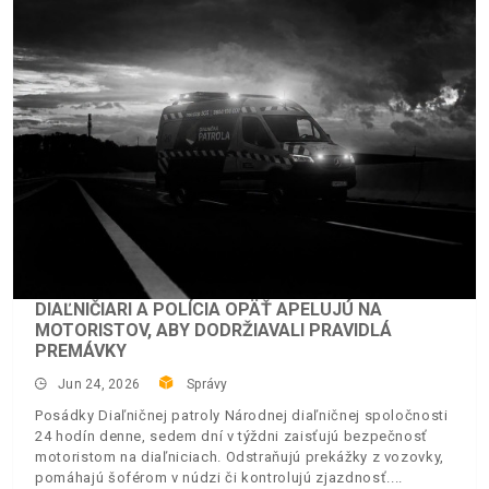
DIAĽNIČIARI A POLÍCIA OPÄŤ APELUJÚ NA
MOTORISTOV, ABY DODRŽIAVALI PRAVIDLÁ
PREMÁVKY
Jun 24, 2026
Správy
Posádky Diaľničnej patroly Národnej diaľničnej spoločnosti
24 hodín denne, sedem dní v týždni zaisťujú bezpečnosť
motoristom na diaľniciach. Odstraňujú prekážky z vozovky,
pomáhajú šoférom v núdzi či kontrolujú zjazdnosť.