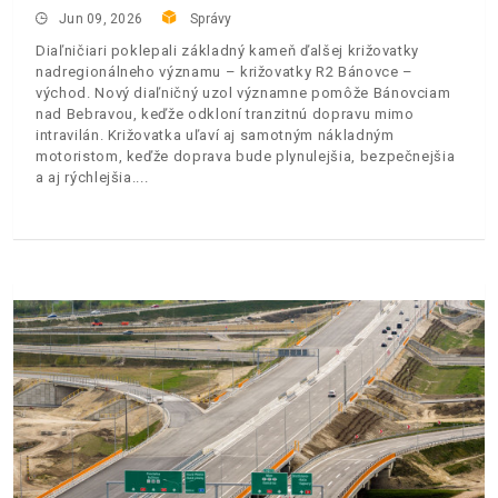
Jun 09, 2026
Správy
Diaľničiari poklepali základný kameň ďalšej križovatky
nadregionálneho významu – križovatky R2 Bánovce –
východ. Nový diaľničný uzol významne pomôže Bánovciam
nad Bebravou, keďže odkloní tranzitnú dopravu mimo
intravilán. Križovatka uľaví aj samotným nákladným
motoristom, keďže doprava bude plynulejšia, bezpečnejšia
a aj rýchlejšia.