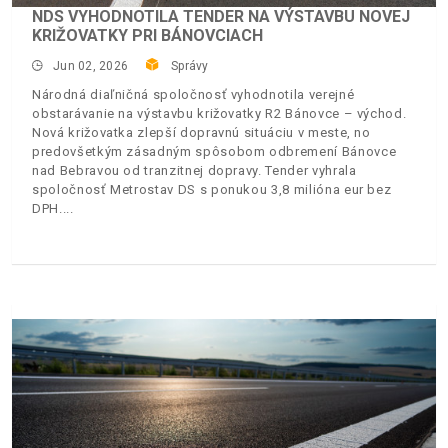
NDS VYHODNOTILA TENDER NA VÝSTAVBU NOVEJ
KRIŽOVATKY PRI BÁNOVCIACH
Jun 02, 2026
Správy
Národná diaľničná spoločnosť vyhodnotila verejné
obstarávanie na výstavbu križovatky R2 Bánovce – východ.
Nová križovatka zlepší dopravnú situáciu v meste, no
predovšetkým zásadným spôsobom odbremení Bánovce
nad Bebravou od tranzitnej dopravy. Tender vyhrala
spoločnosť Metrostav DS s ponukou 3,8 milióna eur bez
DPH.