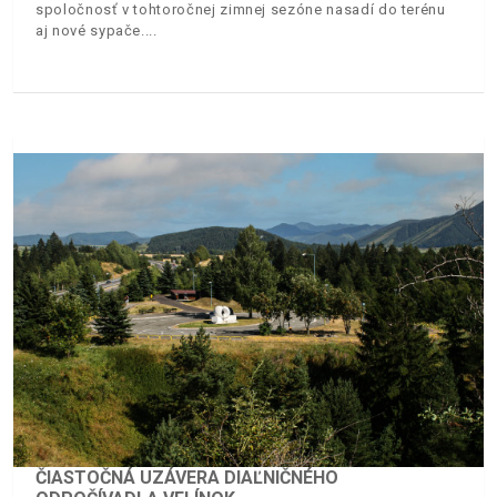
spoločnosť v tohtoročnej zimnej sezóne nasadí do terénu
aj nové sypače.
ČIASTOČNÁ UZÁVERA DIAĽNIČNÉHO