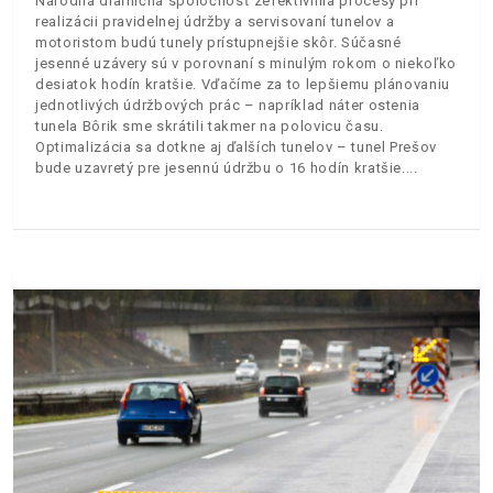
Národná diaľničná spoločnosť zefektívnila procesy pri
realizácii pravidelnej údržby a servisovaní tunelov a
motoristom budú tunely prístupnejšie skôr. Súčasné
jesenné uzávery sú v porovnaní s minulým rokom o niekoľko
desiatok hodín kratšie. Vďačíme za to lepšiemu plánovaniu
jednotlivých údržbových prác – napríklad náter ostenia
tunela Bôrik sme skrátili takmer na polovicu času.
Optimalizácia sa dotkne aj ďalších tunelov – tunel Prešov
bude uzavretý pre jesennú údržbu o 16 hodín kratšie.