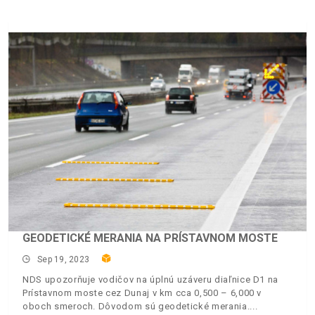
GEODETICKÉ MERANIA NA PRÍSTAVNOM MOSTE
Sep 19, 2023
NDS upozorňuje vodičov na úplnú uzáveru diaľnice D1 na
Prístavnom moste cez Dunaj v km cca 0,500 – 6,000 v
oboch smeroch. Dôvodom sú geodetické merania.