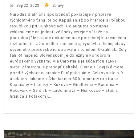
Sep 22, 2023
Správy
Národná diaľničná spoločnosť pokračuje v príprave
rýchlostného ťahu R4 od Kapušian až po hranice s Poľskou
republikou pri Hunkovciach. Od augusta postupne
vyhlasujeme na jednotlivé úseky verejné súťaže na
podrobnejšie stupne dokumentácie potrebnej k územnému
rozhodnutiu. Už onedlho začneme aj výstavbu druhej etapy
severného prešovského obchvatu s tunelom Okruhliak. Celý
ťah R4 naprieč Slovenskom je dôležitým koridorom
európskeho významu Via Carpatia a je súčasťou TEN-T
siete. Zámerom je prepojiť Baltské, Čierne a Egejské more
pozdĺž východnej hranice Európskej únie. Celkovo ide o 9
úsekov v súhrnnej dĺžke takmer 60 kilometrov (po trase
Kapušany – Lipníky – Kuková – Giraltovce – Radoma –
Rakovčík – Svidník – Ladomirová – Hunkovce – štátna
hranica s Poľskom).