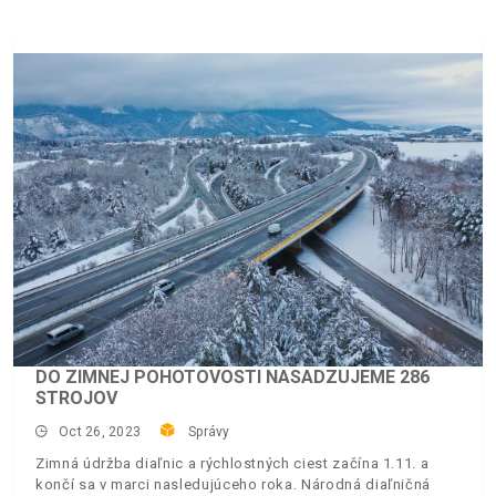
DO ZIMNEJ POHOTOVOSTI NASADZUJEME 286
STROJOV
Oct 26, 2023
Správy
Zimná údržba diaľnic a rýchlostných ciest začína 1.11. a
končí sa v marci nasledujúceho roka. Národná diaľničná