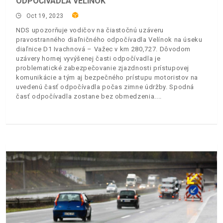
ODPOČÍVADLA VELÍNOK
Oct 19, 2023
NDS upozorňuje vodičov na čiastočnú uzáveru
pravostranného diaľničného odpočívadla Velínok na úseku
diaľnice D1 Ivachnová – Važec v km 280,727. Dôvodom
uzávery hornej vyvýšenej časti odpočívadla je
problematické zabezpečovanie zjazdnosti prístupovej
komunikácie a tým aj bezpečného prístupu motoristov na
uvedenú časť odpočívadla počas zimne údržby. Spodná
časť odpočívadla zostane bez obmedzenia.