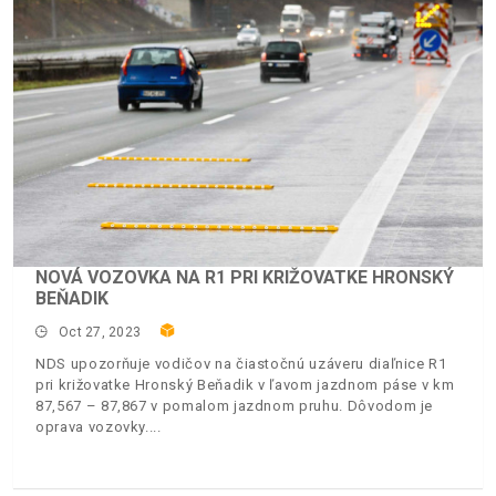
NOVÁ VOZOVKA NA R1 PRI KRIŽOVATKE HRONSKÝ
BEŇADIK
Oct 27, 2023
NDS upozorňuje vodičov na čiastočnú uzáveru diaľnice R1
pri križovatke Hronský Beňadik v ľavom jazdnom páse v km
87,567 – 87,867 v pomalom jazdnom pruhu. Dôvodom je
oprava vozovky.