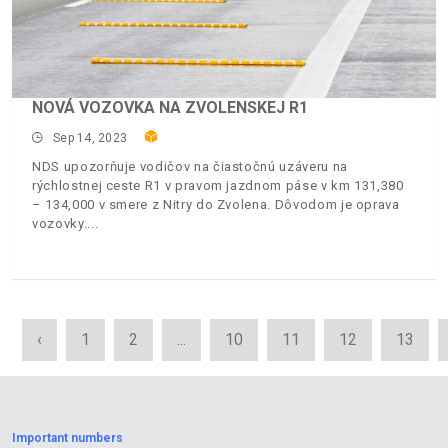
NOVÁ VOZOVKA NA ZVOLENSKEJ R1
Sep 14, 2023
NDS upozorňuje vodičov na čiastočnú uzáveru na
rýchlostnej ceste R1 v pravom jazdnom páse v km 131,380
– 134,000 v smere z Nitry do Zvolena. Dôvodom je oprava
vozovky.
‹
1
2
...
10
11
12
13
Important numbers