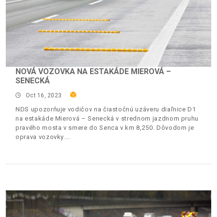
NOVÁ VOZOVKA NA ESTAKÁDE MIEROVÁ –
SENECKÁ
Oct 16, 2023
NDS upozorňuje vodičov na čiastočnú uzáveru diaľnice D1
na estakáde Mierová – Senecká v strednom jazdnom pruhu
pravého mosta v smere do Senca v km 8,250. Dôvodom je
oprava vozovky.