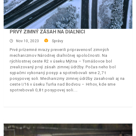
PRVÝ ZIMNÝ ZÁSAH NA DIAĽNICI
Nov 10, 2023
Správy
Prvé prízemné mrazy preverili pripravenosť zimných
mechanizmov Národnej diaľničnej spoločnosti. Na
rýchlostnej ceste R2 v úseku Mýtna – Tomášovce bol
zrealizovaný prvý zásah zimnej údržby. Počas neho bol
sypačmi vykonaný posyp a spotrebovali sme 2,7 t
posypovej soli. Mechanizmy zimnej údržby zasahovali aj na
ceste I/16 v úseku Turňa nad Bodvou – Hrhov, kde sme
spotrebovali 0,8 t posypovej soli.