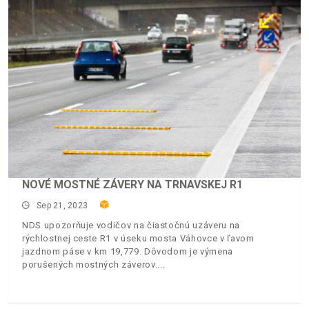
NOVÉ MOSTNÉ ZÁVERY NA TRNAVSKEJ R1
Sep 21, 2023
NDS upozorňuje vodičov na čiastočnú uzáveru na
rýchlostnej ceste R1 v úseku mosta Váhovce v ľavom
jazdnom páse v km 19,779. Dôvodom je výmena
porušených mostných záverov.