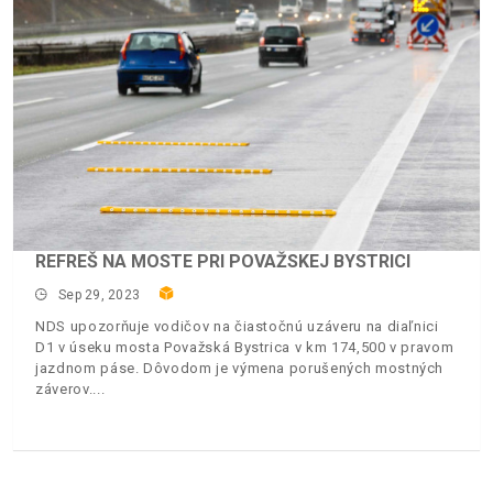
REFREŠ NA MOSTE PRI POVAŽSKEJ BYSTRICI
Sep 29, 2023
NDS upozorňuje vodičov na čiastočnú uzáveru na diaľnici
D1 v úseku mosta Považská Bystrica v km 174,500 v pravom
jazdnom páse. Dôvodom je výmena porušených mostných
záverov.