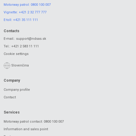
Motorway patrol:
0800 100 007
Vignette:
+421 2 32 777 777
E-toll:
+421 35 111 111
Contacts
E-mail.:
support@ndsas.sk
Tel.:
+421 2 583 11 111
Cookie settings
Slovenčina
Company
Company profile
Contact
Services
Motorway patrol contact: 0800 100 007
Information and sales point