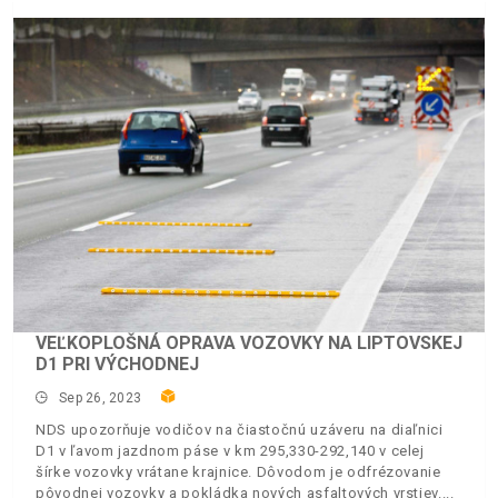
VEĽKOPLOŠNÁ OPRAVA VOZOVKY NA LIPTOVSKEJ
D1 PRI VÝCHODNEJ
Sep 26, 2023
NDS upozorňuje vodičov na čiastočnú uzáveru na diaľnici
D1 v ľavom jazdnom páse v km 295,330-292,140 v celej
šírke vozovky vrátane krajnice. Dôvodom je odfrézovanie
pôvodnej vozovky a pokládka nových asfaltových vrstiev.