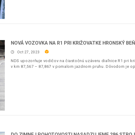
NOVÁ VOZOVKA NA R1 PRI KRIŽOVATKE HRONSKÝ BEŇ
Oct 27, 2023
NDS upozorňuje vodičov na čiastočnú uzáveru diaľnice R1 pri k
v km 87,567 – 87,867 v pomalom jazdnom pruhu. Dôvodom je op
DO ZIMNEJ POHOTOVOSTI NASADZUJEME 286 STRO