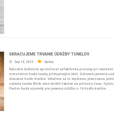
SKRACUJEME TRVANIE ÚDRŽBY TUNELOV
Sep 14, 2023
Správy
Národná diaľničná spoločnosť zefektívnila procesy pri realizácii
motoristom budú tunely prístupnejšie skôr. Súčasné jesenné uz
desiatok hodín kratšie. Vďačíme za to lepšiemu plánovaniu jedno
ostenia tunela Bôrik sme skrátili takmer na polovicu času. Optima
Prešov bude uzavretý pre jesennú údržbu o 16 hodín kratšie.