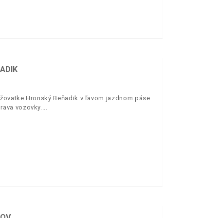
ADIK
rižovatke Hronský Beňadik v ľavom jazdnom páse
rava vozovky.
JOV