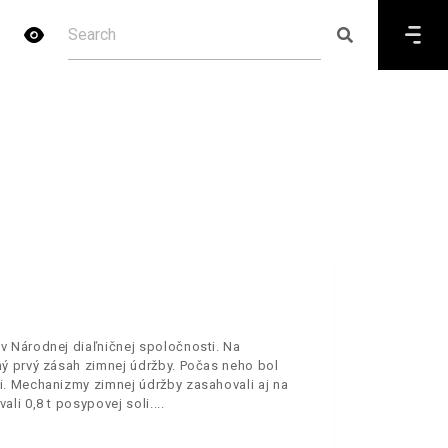
v Národnej diaľničnej spoločnosti. Na
ý prvý zásah zimnej údržby. Počas neho bol
i. Mechanizmy zimnej údržby zasahovali aj na
li 0,8 t posypovej soli.