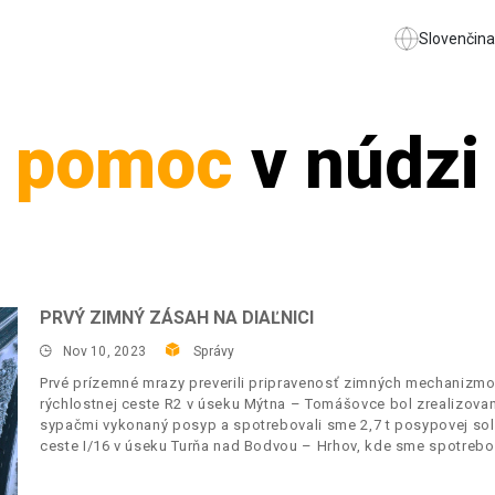
Slovenčina
pomoc
v núdzi
PRVÝ ZIMNÝ ZÁSAH NA DIAĽNICI
Nov 10, 2023
Správy
Prvé prízemné mrazy preverili pripravenosť zimných mechanizmo
rýchlostnej ceste R2 v úseku Mýtna – Tomášovce bol zrealizovan
sypačmi vykonaný posyp a spotrebovali sme 2,7 t posypovej sol
ceste I/16 v úseku Turňa nad Bodvou – Hrhov, kde sme spotrebova