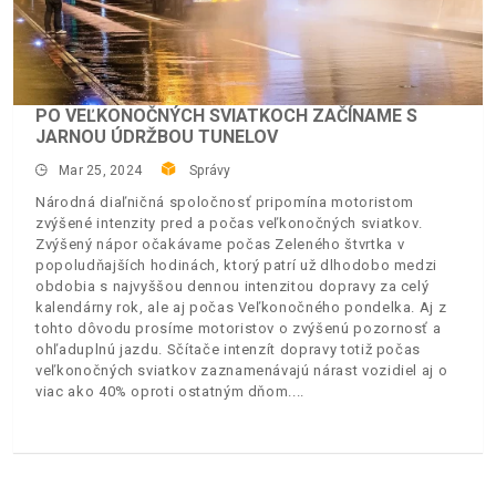
PO VEĽKONOČNÝCH SVIATKOCH ZAČÍNAME S
JARNOU ÚDRŽBOU TUNELOV
Mar 25, 2024
Správy
Národná diaľničná spoločnosť pripomína motoristom
zvýšené intenzity pred a počas veľkonočných sviatkov.
Zvýšený nápor očakávame počas Zeleného štvrtka v
popoludňajších hodinách, ktorý patrí už dlhodobo medzi
obdobia s najvyššou dennou intenzitou dopravy za celý
kalendárny rok, ale aj počas Veľkonočného pondelka. Aj z
tohto dôvodu prosíme motoristov o zvýšenú pozornosť a
ohľaduplnú jazdu. Sčítače intenzít dopravy totiž počas
veľkonočných sviatkov zaznamenávajú nárast vozidiel aj o
viac ako 40% oproti ostatným dňom.