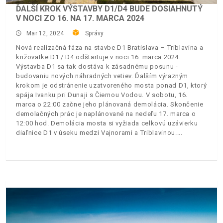
ĎALŠÍ KROK VÝSTAVBY D1/D4 BUDE DOSIAHNUTÝ
V NOCI ZO 16. NA 17. MARCA 2024
Mar 12, 2024
Správy
Nová realizačná fáza na stavbe D1 Bratislava – Triblavina a
križovatke D1 / D4 odštartuje v noci 16. marca 2024.
Výstavba D1 sa tak dostáva k zásadnému posunu -
budovaniu nových náhradných vetiev. Ďalším výrazným
krokom je odstránenie uzatvoreného mosta ponad D1, ktorý
spája Ivanku pri Dunaji s Čiernou Vodou. V sobotu, 16.
marca o 22:00 začne jeho plánovaná demolácia. Skončenie
demolačných prác je naplánované na nedeľu 17. marca o
12:00 hod. Demolácia mosta si vyžiada celkovú uzávierku
diaľnice D1 v úseku medzi Vajnorami a Triblavinou.