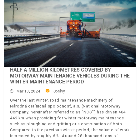
HALF A MILLION KILOMETRES COVERED BY
MOTORWAY MAINTENANCE VEHICLES DURING THE
WINTER MAINTENANCE PERIOD
Mar 13, 2024
Správy
Over the last winter, road maintenance machinery of
Národná diaľničná spoločnosť, a.s. (National Motorway
Company, hereinafter referred to as “NDS”) has driven 484
446 km when providing for winter motorway maintenance
such as ploughing and gritting or a combination of both.
Compared to the previous winter period, the volume of work
increased by roughly 6 %. Around 28 thousand tons of