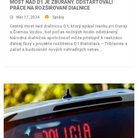
MOST NAD D1 JE ZBÚRANÝ. ODŠTARTOVALI
PRÁCE NA ROZŠIROVANÍ DIAĽNICE
Mar 17, 2024
Správy
Cestný most nad diaľnicou D1, ktorý spájal Ivanku pri Dunaji
s Čiernou Vodou, bol počas nočných hodín odstránený.
Národná diaľničná spoločnosť môže pristúpiť k realizácii
ďalšej fázy v projekte rozšírenia D1 Bratislava – Triblavina a
začať s budovaním nových náhradných vetiev.