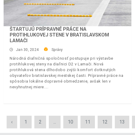
ŠTARTUJÚ PRÍPRAVNÉ PRÁCE NA
PROTIHLUKOVEJ STENE V BRATISLAVSKOM
LAMAČI
Jan 30, 2024
Správy
Národná diaľničná spoločnosť postupuje pri výstavbe
protihlukovej steny na diaľnici D2 v Lamači. Nová
protihluková stena dlhodobo zvýši komfort dotknutých
obyvateľov bratislavskej mestskej časti. Prípravné práce na
spôsobia lokálne dopravné obmedzenie, avšak len v
nevyhnutnej miere.
‹
1
2
...
10
11
12
13