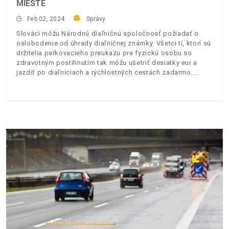
MIESTE
Feb 02, 2024
Správy
Slováci môžu Národnú diaľničnú spoločnosť požiadať o
oslobodenie od úhrady diaľničnej známky. Všetci tí, ktorí sú
držitelia parkovacieho preukazu pre fyzickú osobu so
zdravotným postihnutím tak môžu ušetriť desiatky eur a
jazdiť po diaľniciach a rýchlostných cestách zadarmo.