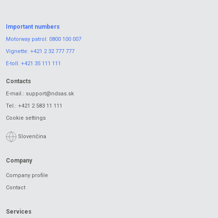
Important numbers
Motorway patrol:
0800 100 007
Vignette:
+421 2 32 777 777
E-toll:
+421 35 111 111
Contacts
E-mail.:
support@ndsas.sk
Tel.:
+421 2 583 11 111
Cookie settings
Slovenčina
Company
Company profile
Contact
Services