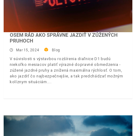
OSEM RÁD AKO SPRÁVNE JAZDIŤ V ZÚŽENÝCH
PRUHOCH
Mar 15, 2024
Blog
V súvislosti s výstavbou rozšírenia diaľnice D1 budú
niekoľko mesiacov platiť výrazné dopravné obmedzenia -
zúžené jazdné pruhy a znížená maximálna rýchlosť. O tom,
ako jazdiť čo najbezpečnejšie, a tak predchádzať možným
kolíznym situáciám.