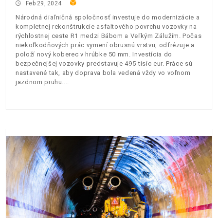
Feb 29, 2024
Národná diaľničná spoločnosť investuje do modernizácie a
kompletnej rekonštrukcie asfaltového povrchu vozovky na
rýchlostnej ceste R1 medzi Bábom a Veľkým Zálužím. Počas
niekoľkodňových prác vymení obrusnú vrstvu, odfrézuje a
položí nový koberec v hrúbke 50 mm. Investícia do
bezpečnejšej vozovky predstavuje 495-tisíc eur. Práce sú
nastavené tak, aby doprava bola vedená vždy vo voľnom
jazdnom pruhu.