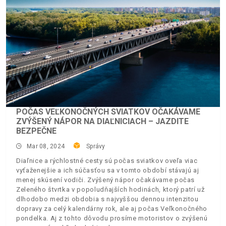
POČAS VEĽKONOČNÝCH SVIATKOV OČAKÁVAME
ZVÝŠENÝ NÁPOR NA DIAĽNICIACH – JAZDITE
BEZPEČNE
Mar 08, 2024
Správy
Diaľnice a rýchlostné cesty sú počas sviatkov oveľa viac
vyťaženejšie a ich súčasťou sa v tomto období stávajú aj
menej skúsení vodiči. Zvýšený nápor očakávame počas
Zeleného štvrtka v popoludňajších hodinách, ktorý patrí už
dlhodobo medzi obdobia s najvyššou dennou intenzitou
dopravy za celý kalendárny rok, ale aj počas Veľkonočného
pondelka. Aj z tohto dôvodu prosíme motoristov o zvýšenú