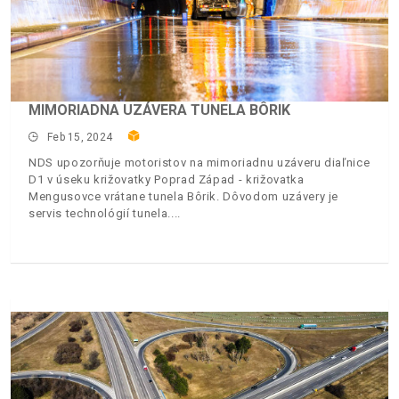
MIMORIADNA UZÁVERA TUNELA BÔRIK
Feb 15, 2024
NDS upozorňuje motoristov na mimoriadnu uzáveru diaľnice
D1 v úseku križovatky Poprad Západ - križovatka
Mengusovce vrátane tunela Bôrik. Dôvodom uzávery je
servis technológií tunela.