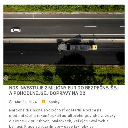
NDS INVESTUJE 2 MILIÓNY EUR DO BEZPEČNEJŠEJ
A POHODLNEJŠEJ DOPRAVY NA D2
Mar 21, 2024
Správy
Národná diaľničná spoločnosť odštartuje práce na
modernizácii a rekonštrukcii asfaltového povrchu vozovky
diaľnice D2 pri Kútoch, Malackách, Veľkých Levároch a
Lamači. Práce sú rozvrhnuté v čase tak, aby sa