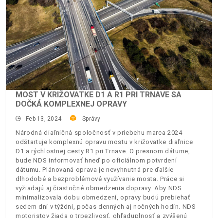
MOST V KRIŽOVATKE D1 A R1 PRI TRNAVE SA
DOČKÁ KOMPLEXNEJ OPRAVY
Feb 13, 2024
Správy
Národná diaľničná spoločnosť v priebehu marca 2024
odštartuje komplexnú opravu mostu v križovatke diaľnice
D1 a rýchlostnej cesty R1 pri Trnave. O presnom dátume,
bude NDS informovať hneď po oficiálnom potvrdení
dátumu. Plánovaná oprava je nevyhnutná pre ďalšie
dlhodobé a bezproblémové využívanie mosta. Práce si
vyžiadajú aj čiastočné obmedzenia dopravy. Aby NDS
minimalizovala dobu obmedzení, opravy budú prebiehať
sedem dní v týždni, počas denných aj nočných hodín. NDS
motoristov žiada o trpezlivosť, ohľaduplnosť a zvýšenú