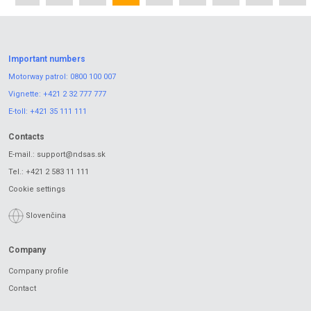
Important numbers
Motorway patrol:
0800 100 007
Vignette:
+421 2 32 777 777
E-toll:
+421 35 111 111
Contacts
E-mail.:
support@ndsas.sk
Tel.:
+421 2 583 11 111
Cookie settings
Slovenčina
Company
Company profile
Contact