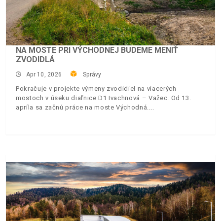
NA MOSTE PRI VÝCHODNEJ BUDEME MENIŤ
ZVODIDLÁ
Apr 10, 2026
Správy
Pokračuje v projekte výmeny zvodidiel na viacerých
mostoch v úseku diaľnice D1 Ivachnová – Važec. Od 13.
apríla sa začnú práce na moste Východná.