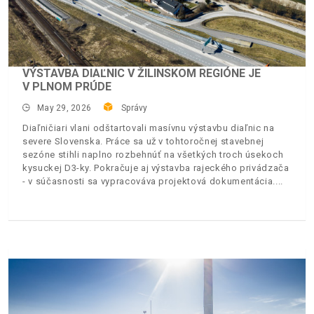
VÝSTAVBA DIAĽNIC V ŽILINSKOM REGIÓNE JE
V PLNOM PRÚDE
May 29, 2026
Správy
Diaľničiari vlani odštartovali masívnu výstavbu diaľnic na
severe Slovenska. Práce sa už v tohtoročnej stavebnej
sezóne stihli naplno rozbehnúť na všetkých troch úsekoch
kysuckej D3-ky. Pokračuje aj výstavba rajeckého privádzača
- v súčasnosti sa vypracováva projektová dokumentácia.