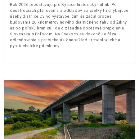
Rok 2026 predstavuje pre Kysuce historický míľnik. Po
desaťročiach plánovania a odkladov sú všetky tri chýbajúce
úseky diaľnice D3 vo výstavbe, čím sa začal proces
budovania 26 kilometrov nového diaľničného ťahu od Žiliny
až po poľskú hranicu. Ide o zásadné dopravné prepojenie
Slovenska s Poľskom. Na úsekoch sa dokončuje fáza
odlesňovania a prebiehajú už napríklad archeologické a
pyrotechnické prieskumy.