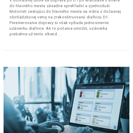
V dohľadnej dobe sa doprava po D1 pri Bratislave v smere
do hlavného mesta zásadne sprehľadní a zjednoduší.
Motoristi cestujúci do hlavného mesta sa vrátia z dočasnej
obchádzkovej vetvy na zrekonštruovanú diaľnicu D1.
Presmerovanie dopravy si však vyžiada jednosmernú
uzávierku diaľnice. Ak to počasie umožní, uzávierka
prebehne už tento víkend.