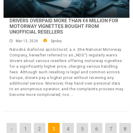
DRIVERS OVERPAID MORE THAN €4 MILLION FOR
MOTORWAY VIGNETTES BOUGHT FROM
UNOFFICIAL RESELLERS
Mar 13, 2026
Správy
Národná diaľničná spoločnosť, a.s. (the National Motorway
Company, hereafter referred to as „NDS“) regularly warns
drivers about various resellers offering motorway vignettes
for a significantly higher price, charging various handling
fees. Although such reselling is legal and common across
Europe, drivers pay a higher price without receiving any
additional service. Moreover, they hand over personal data
to an anonymous operator, and the complaints process may
become more complicated, too.
‹
1
2
3
4
5
6
7
8