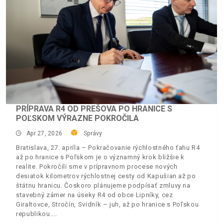
PRÍPRAVA R4 OD PREŠOVA PO HRANICE S
POĽSKOM VÝRAZNE POKROČILA
Apr 27, 2026
Správy
Bratislava, 27. apríla – Pokračovanie rýchlostného ťahu R4
až po hranice s Poľskom je o významný krok bližšie k
realite. Pokročili sme v prípravnom procese nových
desiatok kilometrov rýchlostnej cesty od Kapušian až po
štátnu hranicu. Čoskoro plánujeme podpísať zmluvy na
stavebný zámer na úseky R4 od obce Lipníky, cez
Giraltovce, Stročín, Svidník – juh, až po hranice s Poľskou
republikou.