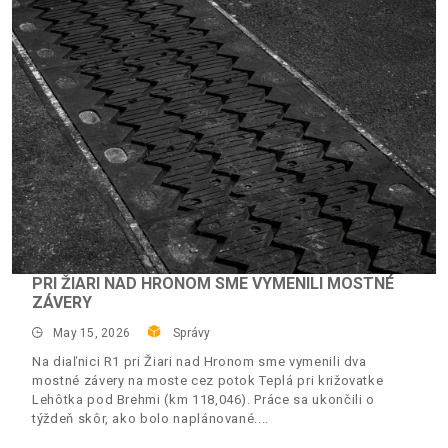
PRI ŽIARI NAD HRONOM SME VYMENILI MOSTNÉ
ZÁVERY
May 15, 2026
Správy
Na diaľnici R1 pri Žiari nad Hronom sme vymenili dva
mostné závery na moste cez potok Teplá pri križovatke
Lehôtka pod Brehmi (km 118,046). Práce sa ukončili o
týždeň skôr, ako bolo naplánované.