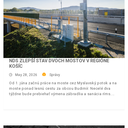
NDS ZLEPŠÍ STAV DVOCH MOSTOV V REGIÓNE
KOŠÍC
May 28, 2026
Správy
Od 1. júna začnú práce na moste cez Myslavský potok a na
moste ponad lesnú cestu za obcou Budimír. Necelé dva
týždne bude prebiehať výmena zábradlia a sanácia ríms.