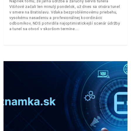
Napriek tomu, že jarná údržba a záručný servis tunela
Višňové začali len minulý pondelok, už dnes sa otvára tunel
v smere na Bratislavu. Vďaka bezproblémovému priebehu,
vysokému nasadeniu a profesionálnej koordinácii
odborníkov, NDS potvrdila najoptimistickejší scenár údržby
a tunel sa otvorí v skoršom termíne.