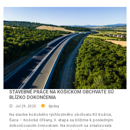
STAVEBNÉ PRÁCE NA KOŠICKOM OBCHVATE SÚ
BLÍZKO DOKONČENIA
Jul 29, 2025
Správy
Na stavbe košického rýchlostného obchvatu R2 Košice,
Šaca – Košické Oľšany, II. etapa sa blížime k posledným
dokončovacím činnostiam. Na mostoch sa zrealizovala