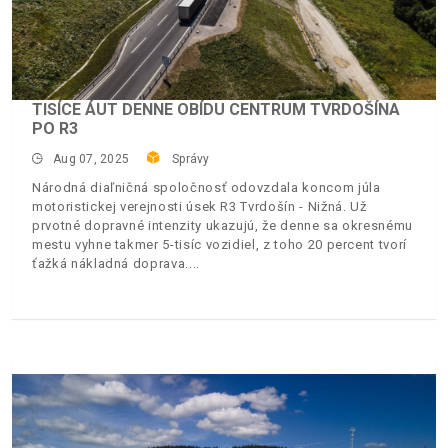
TISÍCE ÁUT DENNE OBÍDU CENTRUM TVRDOŠÍNA
PO R3
Aug 07, 2025
Správy
Národná diaľničná spoločnosť odovzdala koncom júla
motoristickej verejnosti úsek R3 Tvrdošín - Nižná. Už
prvotné dopravné intenzity ukazujú, že denne sa okresnému
mestu vyhne takmer 5-tisíc vozidiel, z toho 20 percent tvorí
ťažká nákladná doprava.