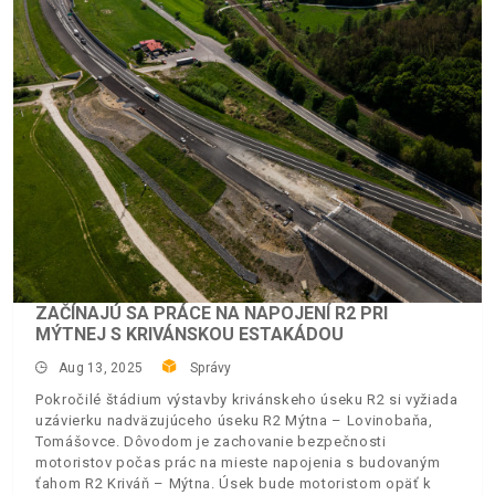
ZAČÍNAJÚ SA PRÁCE NA NAPOJENÍ R2 PRI
MÝTNEJ S KRIVÁNSKOU ESTAKÁDOU
Aug 13, 2025
Správy
Pokročilé štádium výstavby krivánskeho úseku R2 si vyžiada
uzávierku nadväzujúceho úseku R2 Mýtna – Lovinobaňa,
Tomášovce. Dôvodom je zachovanie bezpečnosti
motoristov počas prác na mieste napojenia s budovaným
ťahom R2 Kriváň – Mýtna. Úsek bude motoristom opäť k