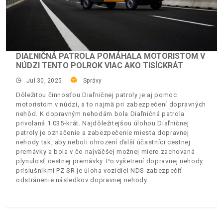
DIAĽNIČNÁ PATROLA POMÁHALA MOTORISTOM V
NÚDZI TENTO POLROK VIAC AKO TISÍCKRÁT
Jul 30, 2025
Správy
Dôležitou činnosťou Diaľničnej patroly je aj pomoc
motoristom v núdzi, a to najmä pri zabezpečení dopravných
nehôd. K dopravným nehodám bola Diaľničná patrola
privolaná 1 035-krát. Najdôležitejšou úlohou Diaľničnej
patroly je označenie a zabezpečenie miesta dopravnej
nehody tak, aby neboli ohrození ďalší účastníci cestnej
premávky a bola v čo najväčšej možnej miere zachovaná
plynulosť cestnej premávky. Po vyšetrení dopravnej nehody
príslušníkmi PZ SR je úloha vozidiel NDS zabezpečiť
odstránenie následkov dopravnej nehody.