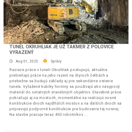
TUNEL OKRUHLIAK JE UŽ TAKMER Z POLOVICE
VYRAZENÝ
Aug 01, 2025
Správy
Raziace práce v tuneli Okruhliak postupujú, aktuálne
prebiehajú práce na jeho razení na štyroch čelbách a
priebežne sa budujú základy aj pre sekundárne ostenie
tunela. Vyťažené kubíky horniny sa používajú ako násypový
materiál do ostatných stavebných objektov. Stavebné práce
pokračujú aj na mostoch, momentálne sa realizujú nosné
konštrukcie dvoch najdlhších mostov a na ďalších dvoch sa
pripravujú podporné konštrukcie pre budovanie tej nosnej.
Na stavbe pracuje teraz 450 robotníkov.