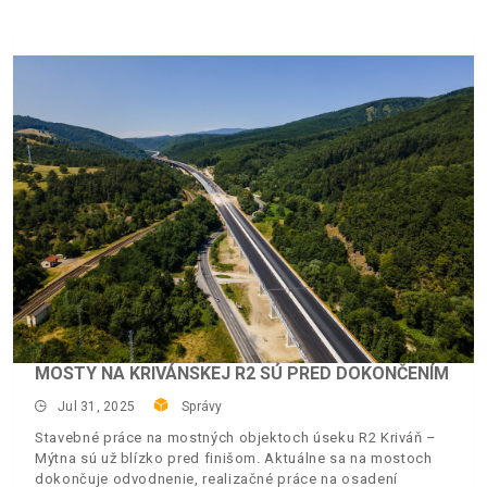
MOSTY NA KRIVÁNSKEJ R2 SÚ PRED DOKONČENÍM
Jul 31, 2025
Správy
Stavebné práce na mostných objektoch úseku R2 Kriváň –
Mýtna sú už blízko pred finišom. Aktuálne sa na mostoch
dokončuje odvodnenie, realizačné práce na osadení