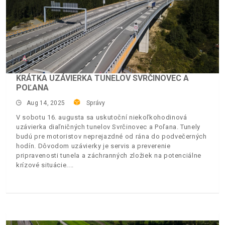
KRÁTKA UZÁVIERKA TUNELOV SVRČINOVEC A
POĽANA
Aug 14, 2025
Správy
V sobotu 16. augusta sa uskutoční niekoľkohodinová
uzávierka diaľničných tunelov Svrčinovec a Poľana. Tunely
budú pre motoristov neprejazdné od rána do podvečerných
hodín. Dôvodom uzávierky je servis a preverenie
pripravenosti tunela a záchranných zložiek na potenciálne
krízové situácie.