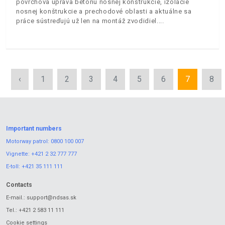
povrchová úprava betónu nosnej konštrukcie, izolácie
nosnej konštrukcie a prechodové oblasti a aktuálne sa
práce sústreďujú už len na montáž zvodidiel.
‹
1
2
3
4
5
6
7
8
Important numbers
Motorway patrol:
0800 100 007
Vignette:
+421 2 32 777 777
E-toll:
+421 35 111 111
Contacts
E-mail.:
support@ndsas.sk
Tel.:
+421 2 583 11 111
Cookie settings