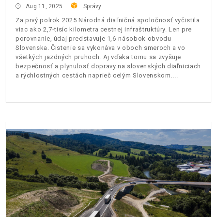
Aug 11, 2025
Správy
Za prvý polrok 2025 Národná diaľničná spoločnosť vyčistila
viac ako 2,7-tisíc kilometra cestnej infraštruktúry. Len pre
porovnanie, údaj predstavuje 1,6-násobok obvodu
Slovenska. Čistenie sa vykonáva v oboch smeroch a vo
všetkých jazdných pruhoch. Aj vďaka tomu sa zvyšuje
bezpečnosť a plynulosť dopravy na slovenských diaľniciach
a rýchlostných cestách naprieč celým Slovenskom.