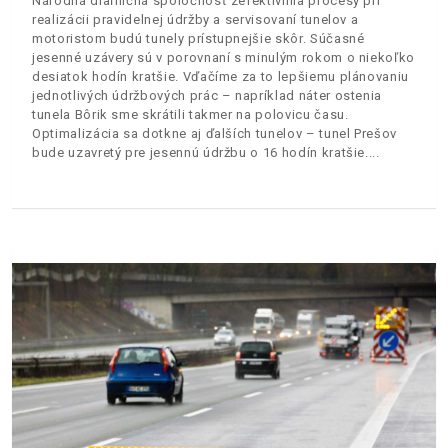
Národná diaľničná spoločnosť zefektívnila procesy pri
realizácii pravidelnej údržby a servisovaní tunelov a
motoristom budú tunely prístupnejšie skôr. Súčasné
jesenné uzávery sú v porovnaní s minulým rokom o niekoľko
desiatok hodín kratšie. Vďačíme za to lepšiemu plánovaniu
jednotlivých údržbových prác – napríklad náter ostenia
tunela Bôrik sme skrátili takmer na polovicu času.
Optimalizácia sa dotkne aj ďalších tunelov – tunel Prešov
bude uzavretý pre jesennú údržbu o 16 hodín kratšie.