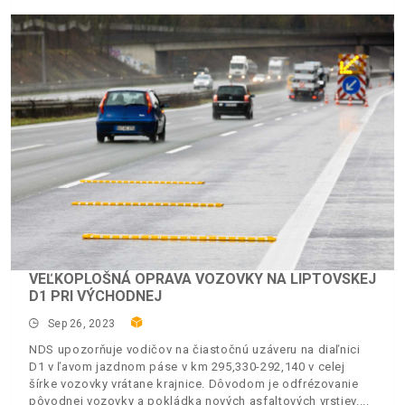
VEĽKOPLOŠNÁ OPRAVA VOZOVKY NA LIPTOVSKEJ
D1 PRI VÝCHODNEJ
Sep 26, 2023
NDS upozorňuje vodičov na čiastočnú uzáveru na diaľnici
D1 v ľavom jazdnom páse v km 295,330-292,140 v celej
šírke vozovky vrátane krajnice. Dôvodom je odfrézovanie
pôvodnej vozovky a pokládka nových asfaltových vrstiev.