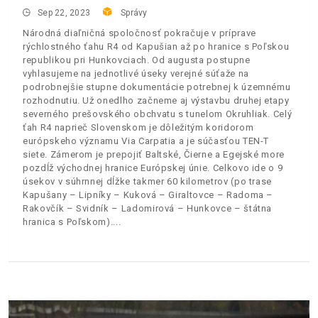
Sep 22, 2023
Správy
Národná diaľničná spoločnosť pokračuje v príprave
rýchlostného ťahu R4 od Kapušian až po hranice s Poľskou
republikou pri Hunkovciach. Od augusta postupne
vyhlasujeme na jednotlivé úseky verejné súťaže na
podrobnejšie stupne dokumentácie potrebnej k územnému
rozhodnutiu. Už onedlho začneme aj výstavbu druhej etapy
severného prešovského obchvatu s tunelom Okruhliak. Celý
ťah R4 naprieč Slovenskom je dôležitým koridorom
európskeho významu Via Carpatia a je súčasťou TEN-T
siete. Zámerom je prepojiť Baltské, Čierne a Egejské more
pozdĺž východnej hranice Európskej únie. Celkovo ide o 9
úsekov v súhrnnej dĺžke takmer 60 kilometrov (po trase
Kapušany – Lipníky – Kuková – Giraltovce – Radoma –
Rakovčík – Svidník – Ladomirová – Hunkovce – štátna
hranica s Poľskom).