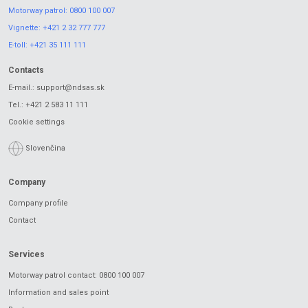
Motorway patrol:
0800 100 007
Vignette:
+421 2 32 777 777
E-toll:
+421 35 111 111
Contacts
E-mail.:
support@ndsas.sk
Tel.:
+421 2 583 11 111
Cookie settings
Slovenčina
Company
Company profile
Contact
Services
Motorway patrol contact: 0800 100 007
Information and sales point