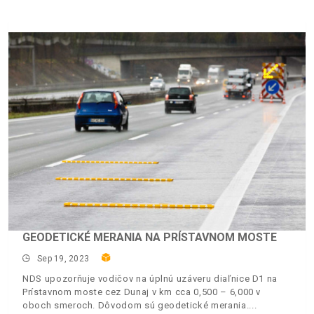
GEODETICKÉ MERANIA NA PRÍSTAVNOM MOSTE
Sep 19, 2023
NDS upozorňuje vodičov na úplnú uzáveru diaľnice D1 na
Prístavnom moste cez Dunaj v km cca 0,500 – 6,000 v
oboch smeroch. Dôvodom sú geodetické merania.