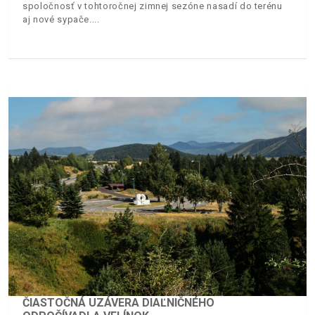
spoločnosť v tohtoročnej zimnej sezóne nasadí do terénu
aj nové sypače.
ČIASTOČNÁ UZÁVERA DIAĽNIČNÉHO