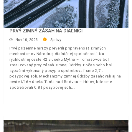
PRVÝ ZIMNÝ ZÁSAH NA DIAĽNICI
Nov 10, 2023
Správy
Prvé prízemné mrazy preverili pripravenosť zimných
mechanizmov Národnej diaľničnej spoločnosti. Na
rýchlostnej ceste R2 v úseku Mýtna – Tomášovce bol
zrealizovaný prvý zásah zimnej údržby. Počas neho bol
sypačmi vykonaný posyp a spotrebovali sme 2,7 t
posypovej soli. Mechanizmy zimnej údržby zasahovali aj na
ceste I/16 v úseku Turňa nad Bodvou – Hrhov, kde sme
spotrebovali 0,8 t posypovej soli.