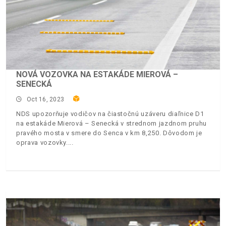
NOVÁ VOZOVKA NA ESTAKÁDE MIEROVÁ –
SENECKÁ
Oct 16, 2023
NDS upozorňuje vodičov na čiastočnú uzáveru diaľnice D1
na estakáde Mierová – Senecká v strednom jazdnom pruhu
pravého mosta v smere do Senca v km 8,250. Dôvodom je
oprava vozovky.