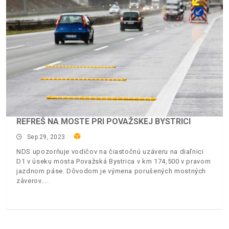
REFREŠ NA MOSTE PRI POVAŽSKEJ BYSTRICI
Sep 29, 2023
NDS upozorňuje vodičov na čiastočnú uzáveru na diaľnici
D1 v úseku mosta Považská Bystrica v km 174,500 v pravom
jazdnom páse. Dôvodom je výmena porušených mostných
záverov.