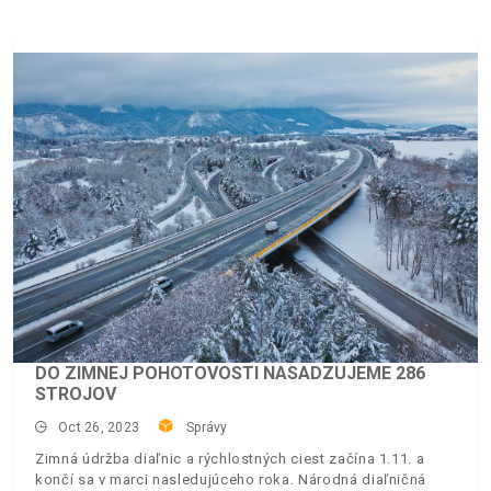
DO ZIMNEJ POHOTOVOSTI NASADZUJEME 286
STROJOV
Oct 26, 2023
Správy
Zimná údržba diaľnic a rýchlostných ciest začína 1.11. a
končí sa v marci nasledujúceho roka. Národná diaľničná