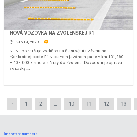
NOVÁ VOZOVKA NA ZVOLENSKEJ R1
Sep 14, 2023
NDS upozorňuje vodičov na čiastočnú uzáveru na
rýchlostnej ceste R1 v pravom jazdnom páse v km 131,380
– 134,000 v smere z Nitry do Zvolena. Dôvodom je oprava
vozovky.
‹
1
2
...
10
11
12
13
Important numbers