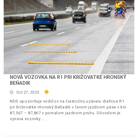
NOVÁ VOZOVKA NA R1 PRI KRIŽOVATKE HRONSKÝ
BEŇADIK
Oct 27, 2023
NDS upozorňuje vodičov na čiastočnú uzáveru diaľnice R1
pri križovatke Hronský Beňadik v ľavom jazdnom páse v km
87,567 – 87,867 v pomalom jazdnom pruhu. Dôvodom je
oprava vozovky.