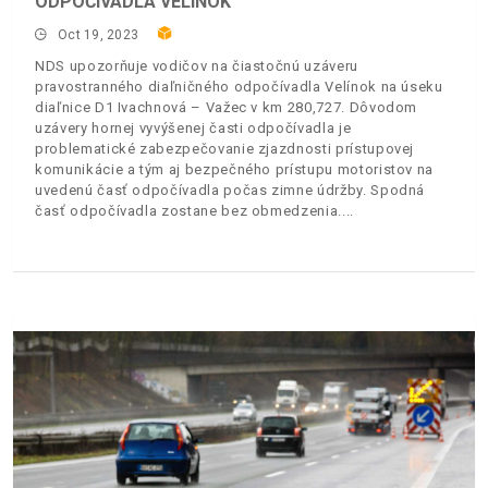
ODPOČÍVADLA VELÍNOK
Oct 19, 2023
NDS upozorňuje vodičov na čiastočnú uzáveru
pravostranného diaľničného odpočívadla Velínok na úseku
diaľnice D1 Ivachnová – Važec v km 280,727. Dôvodom
uzávery hornej vyvýšenej časti odpočívadla je
problematické zabezpečovanie zjazdnosti prístupovej
komunikácie a tým aj bezpečného prístupu motoristov na
uvedenú časť odpočívadla počas zimne údržby. Spodná
časť odpočívadla zostane bez obmedzenia.