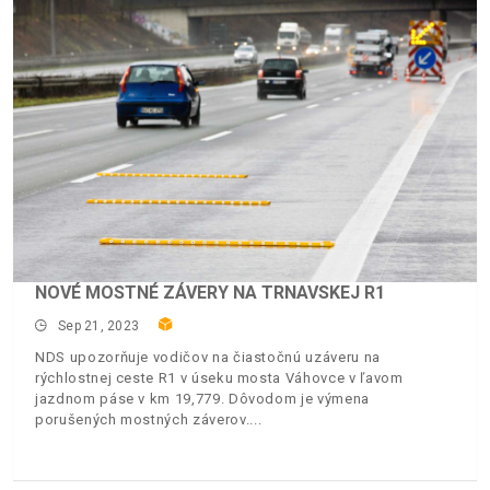
NOVÉ MOSTNÉ ZÁVERY NA TRNAVSKEJ R1
Sep 21, 2023
NDS upozorňuje vodičov na čiastočnú uzáveru na
rýchlostnej ceste R1 v úseku mosta Váhovce v ľavom
jazdnom páse v km 19,779. Dôvodom je výmena
porušených mostných záverov.