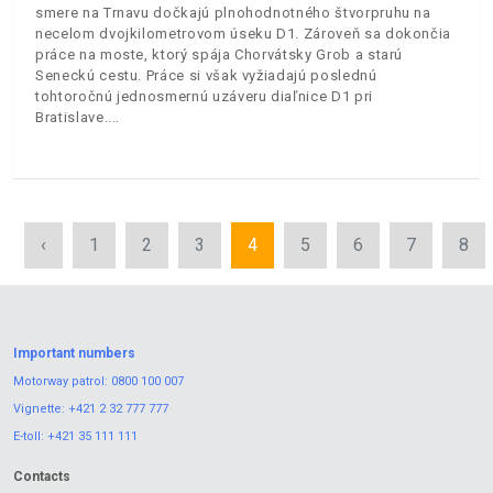
smere na Trnavu dočkajú plnohodnotného štvorpruhu na
necelom dvojkilometrovom úseku D1. Zároveň sa dokončia
práce na moste, ktorý spája Chorvátsky Grob a starú
Seneckú cestu. Práce si však vyžiadajú poslednú
tohtoročnú jednosmernú uzáveru diaľnice D1 pri
Bratislave.
‹
1
2
3
4
5
6
7
8
Important numbers
Motorway patrol:
0800 100 007
Vignette:
+421 2 32 777 777
E-toll:
+421 35 111 111
Contacts