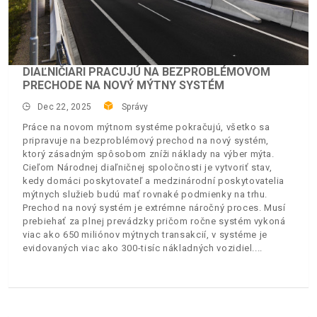
DIAĽNIČIARI PRACUJÚ NA BEZPROBLÉMOVOM
PRECHODE NA NOVÝ MÝTNY SYSTÉM
Dec 22, 2025
Správy
Práce na novom mýtnom systéme pokračujú, všetko sa
pripravuje na bezproblémový prechod na nový systém,
ktorý zásadným spôsobom zníži náklady na výber mýta.
Cieľom Národnej diaľničnej spoločnosti je vytvoriť stav,
kedy domáci poskytovateľ a medzinárodní poskytovatelia
mýtnych služieb budú mať rovnaké podmienky na trhu.
Prechod na nový systém je extrémne náročný proces. Musí
prebiehať za plnej prevádzky pričom ročne systém vykoná
viac ako 650 miliónov mýtnych transakcií, v systéme je
evidovaných viac ako 300-tisíc nákladných vozidiel.