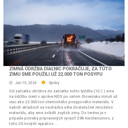
ZIMNÁ ÚDRŽBA DIAĽNIC POKRAČUJE, ZA TÚTO
ZIMU SME POUŽILI UŽ 22.000 TON POSYPU
Jan 15, 2026
Správy
Od začiatku októbra do začiatku tohto týždňa (10.1.) sme
na údržbu ciest v správe NDS po celom Slovensku minuli už
viac ako 22 000 ton chemického posypového materiálu. V
našich skladoch sa nachádza ešte dostatočné množstvo
materiálu, aby sme zvládli zvyšok zimy. Do terénu je v
prípade potreby pripravených vyraziť 298 mechanizmov, z
toho 20 nových sypačov.