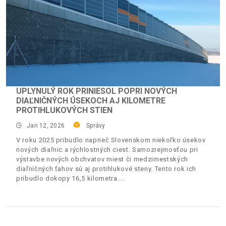
UPLYNULÝ ROK PRINIESOL POPRI NOVÝCH
DIAĽNIČNÝCH ÚSEKOCH AJ KILOMETRE
PROTIHLUKOVÝCH STIEN
Jan 12, 2026
Správy
V roku 2025 pribudlo naprieč Slovenskom niekoľko úsekov
nových diaľnic a rýchlostných ciest. Samozrejmosťou pri
výstavbe nových obchvatov miest či medzimestských
diaľničných ťahov sú aj protihlukové steny. Tento rok ich
pribudlo dokopy 16,5 kilometra.