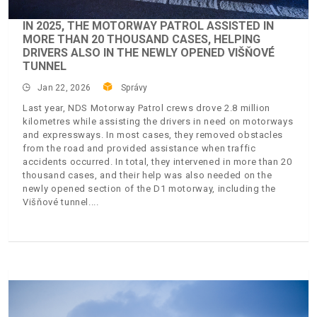
IN 2025, THE MOTORWAY PATROL ASSISTED IN
MORE THAN 20 THOUSAND CASES, HELPING
DRIVERS ALSO IN THE NEWLY OPENED VIŠŇOVÉ
TUNNEL
Jan 22, 2026
Správy
Last year, NDS Motorway Patrol crews drove 2.8 million
kilometres while assisting the drivers in need on motorways
and expressways. In most cases, they removed obstacles
from the road and provided assistance when traffic
accidents occurred. In total, they intervened in more than 20
thousand cases, and their help was also needed on the
newly opened section of the D1 motorway, including the
Višňové tunnel.