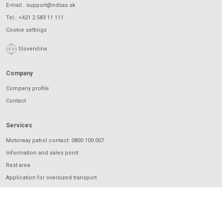
E-mail.:
support@ndsas.sk
Tel.:
+421 2 583 11 111
Cookie settings
Slovenčina
Company
Company profile
Contact
Services
Motorway patrol contact: 0800 100 007
Information and sales point
Rest area
Application for oversized transport
Charging
Electronic vignette