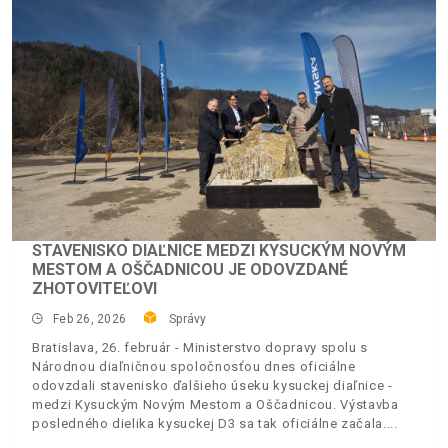
STAVENISKO DIAĽNICE MEDZI KYSUCKÝM NOVÝM
MESTOM A OŠČADNICOU JE ODOVZDANÉ
ZHOTOVITEĽOVI
Feb 26, 2026
Správy
Bratislava, 26. február - Ministerstvo dopravy spolu s
Národnou diaľničnou spoločnosťou dnes oficiálne
odovzdali stavenisko ďalšieho úseku kysuckej diaľnice -
medzi Kysuckým Novým Mestom a Oščadnicou. Výstavba
posledného dielika kysuckej D3 sa tak oficiálne začala.