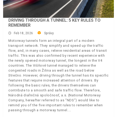
DRIVING THROUGH A TUNNEL: 5 KEY RULES TO
REMEMBER
Feb 18, 2026
Správy
Motorway tunnels form an integral part of a modern
transport network. They simplify and speed up the traffic
flow, and, in many cases, relieve residential areas of transit
traffic. This was also confirmed by recent experience with
the newly opened motorway tunnel, the longest in the V4
countries. The Višňové tunnel managed to relieve the
congested roads in Žilina as well as the road below
Strečno. However, driving through the tunnel has its specific
features that require increased attention of drivers. By
following the basic rules, the drivers themselves can
contribute to a smooth and safe traffic flow. Therefore,
Národná diaľničná spoločnosť, a.s. (National Motorway
Company, hereafter referred to as “NDS”) would like to
remind you of the five important rules to remember when
passing through a motorway tunnel.