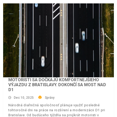
MOTORISTI SA DOČKAJÚ KOMFORTNEJŠIEHO
VÝJAZDU Z BRATISLAVY. DOKONČÍ SA MOST NAD
D1
Dec 10, 2025
Správy
Národná diaľničná spoločnosť plánuje využiť posledné
tohtoročné dni na práce na rozšírení a modernizácii D1 pri
Bratislave. Od budúceho týždňa sa prvýkrát motoristi v