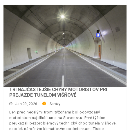
TRI NAJČASTEJŠIE CHYBY MOTORISTOV PRI
PREJAZDE TUNELOM VIŠŇOVÉ
Jan 09, 2026
Správy
Len pred necelými tromi týždňami bol odovzdaný
motoristom najdlhší tunel na Slovensku. Prvé týždne
preukázali bezproblémový technický chod tunela Višňové,
napriek náročným klimatickým podmienkam. Tisíce