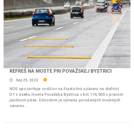
REFREŠ NA MOSTE PRI POVAŽSKEJ BYSTRICI
Sep 29, 2023
NDS upozorňuje vodičov na čiastočnú uzáveru na diaľnici
D1 v úseku mosta Považská Bystrica v km 174,500 v pravom
jazdnom páse. Dôvodom je výmena porušených mostných
záverov.