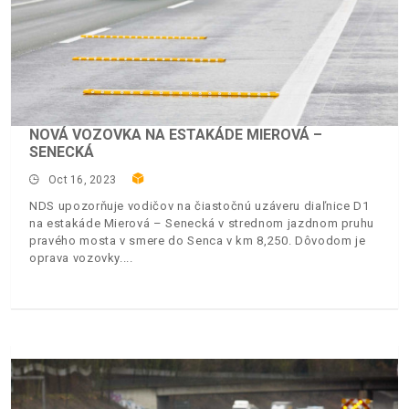
NOVÁ VOZOVKA NA ESTAKÁDE MIEROVÁ –
SENECKÁ
Oct 16, 2023
NDS upozorňuje vodičov na čiastočnú uzáveru diaľnice D1
na estakáde Mierová – Senecká v strednom jazdnom pruhu
pravého mosta v smere do Senca v km 8,250. Dôvodom je
oprava vozovky.