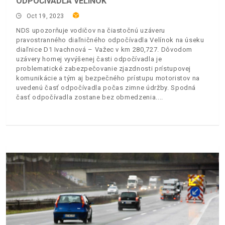
ODPOČÍVADLA VELÍNOK
Oct 19, 2023
NDS upozorňuje vodičov na čiastočnú uzáveru
pravostranného diaľničného odpočívadla Velínok na úseku
diaľnice D1 Ivachnová – Važec v km 280,727. Dôvodom
uzávery hornej vyvýšenej časti odpočívadla je
problematické zabezpečovanie zjazdnosti prístupovej
komunikácie a tým aj bezpečného prístupu motoristov na
uvedenú časť odpočívadla počas zimne údržby. Spodná
časť odpočívadla zostane bez obmedzenia.