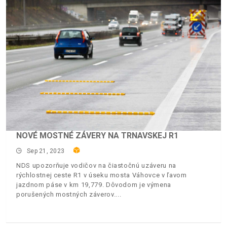
NOVÉ MOSTNÉ ZÁVERY NA TRNAVSKEJ R1
Sep 21, 2023
NDS upozorňuje vodičov na čiastočnú uzáveru na
rýchlostnej ceste R1 v úseku mosta Váhovce v ľavom
jazdnom páse v km 19,779. Dôvodom je výmena
porušených mostných záverov.