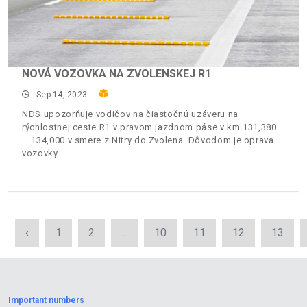
NOVÁ VOZOVKA NA ZVOLENSKEJ R1
Sep 14, 2023
NDS upozorňuje vodičov na čiastočnú uzáveru na
rýchlostnej ceste R1 v pravom jazdnom páse v km 131,380
– 134,000 v smere z Nitry do Zvolena. Dôvodom je oprava
vozovky.
‹
1
2
...
10
11
12
13
Important numbers