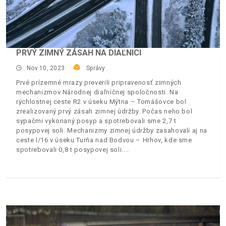
PRVÝ ZIMNÝ ZÁSAH NA DIAĽNICI
Nov 10, 2023
Správy
Prvé prízemné mrazy preverili pripravenosť zimných
mechanizmov Národnej diaľničnej spoločnosti. Na
rýchlostnej ceste R2 v úseku Mýtna – Tomášovce bol
zrealizovaný prvý zásah zimnej údržby. Počas neho bol
sypačmi vykonaný posyp a spotrebovali sme 2,7 t
posypovej soli. Mechanizmy zimnej údržby zasahovali aj na
ceste I/16 v úseku Turňa nad Bodvou – Hrhov, kde sme
spotrebovali 0,8 t posypovej soli.