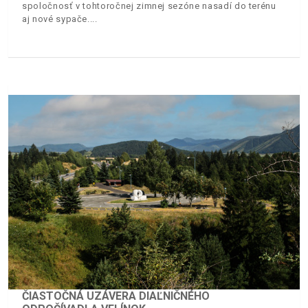
spoločnosť v tohtoročnej zimnej sezóne nasadí do terénu
aj nové sypače.
ČIASTOČNÁ UZÁVERA DIAĽNIČNÉHO