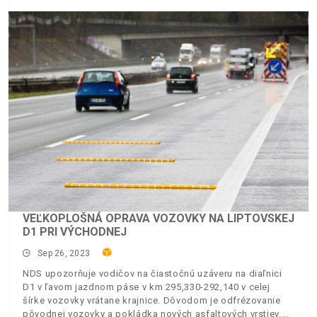
VEĽKOPLOŠNÁ OPRAVA VOZOVKY NA LIPTOVSKEJ
D1 PRI VÝCHODNEJ
Sep 26, 2023
NDS upozorňuje vodičov na čiastočnú uzáveru na diaľnici
D1 v ľavom jazdnom páse v km 295,330-292,140 v celej
šírke vozovky vrátane krajnice. Dôvodom je odfrézovanie
pôvodnej vozovky a pokládka nových asfaltových vrstiev.