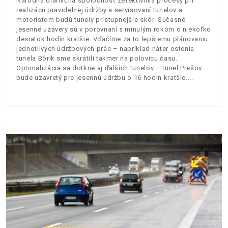
Národná diaľničná spoločnosť zefektívnila procesy pri
realizácii pravidelnej údržby a servisovaní tunelov a
motoristom budú tunely prístupnejšie skôr. Súčasné
jesenné uzávery sú v porovnaní s minulým rokom o niekoľko
desiatok hodín kratšie. Vďačíme za to lepšiemu plánovaniu
jednotlivých údržbových prác – napríklad náter ostenia
tunela Bôrik sme skrátili takmer na polovicu času.
Optimalizácia sa dotkne aj ďalších tunelov – tunel Prešov
bude uzavretý pre jesennú údržbu o 16 hodín kratšie.