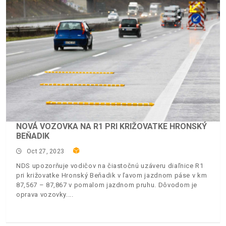
NOVÁ VOZOVKA NA R1 PRI KRIŽOVATKE HRONSKÝ
BEŇADIK
Oct 27, 2023
NDS upozorňuje vodičov na čiastočnú uzáveru diaľnice R1
pri križovatke Hronský Beňadik v ľavom jazdnom páse v km
87,567 – 87,867 v pomalom jazdnom pruhu. Dôvodom je
oprava vozovky.