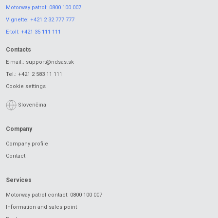
Motorway patrol:
0800 100 007
Vignette:
+421 2 32 777 777
E-toll:
+421 35 111 111
Contacts
E-mail.:
support@ndsas.sk
Tel.:
+421 2 583 11 111
Cookie settings
Slovenčina
Company
Company profile
Contact
Services
Motorway patrol contact: 0800 100 007
Information and sales point