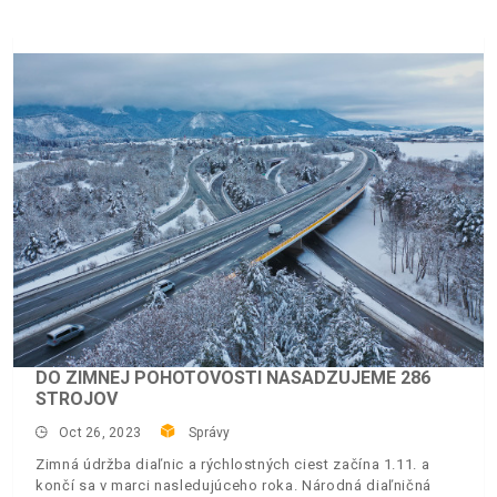
DO ZIMNEJ POHOTOVOSTI NASADZUJEME 286
STROJOV
Oct 26, 2023
Správy
Zimná údržba diaľnic a rýchlostných ciest začína 1.11. a
končí sa v marci nasledujúceho roka. Národná diaľničná