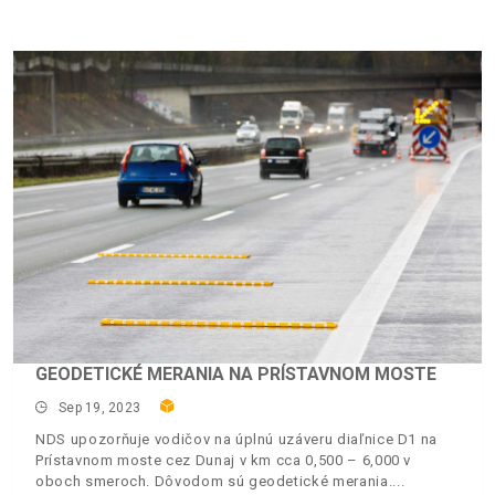
GEODETICKÉ MERANIA NA PRÍSTAVNOM MOSTE
Sep 19, 2023
NDS upozorňuje vodičov na úplnú uzáveru diaľnice D1 na
Prístavnom moste cez Dunaj v km cca 0,500 – 6,000 v
oboch smeroch. Dôvodom sú geodetické merania.