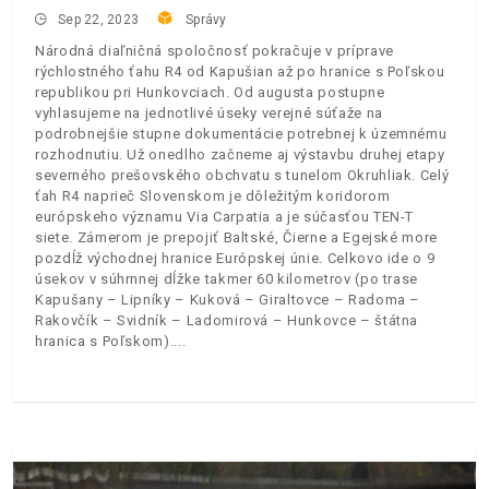
Sep 22, 2023
Správy
Národná diaľničná spoločnosť pokračuje v príprave
rýchlostného ťahu R4 od Kapušian až po hranice s Poľskou
republikou pri Hunkovciach. Od augusta postupne
vyhlasujeme na jednotlivé úseky verejné súťaže na
podrobnejšie stupne dokumentácie potrebnej k územnému
rozhodnutiu. Už onedlho začneme aj výstavbu druhej etapy
severného prešovského obchvatu s tunelom Okruhliak. Celý
ťah R4 naprieč Slovenskom je dôležitým koridorom
európskeho významu Via Carpatia a je súčasťou TEN-T
siete. Zámerom je prepojiť Baltské, Čierne a Egejské more
pozdĺž východnej hranice Európskej únie. Celkovo ide o 9
úsekov v súhrnnej dĺžke takmer 60 kilometrov (po trase
Kapušany – Lipníky – Kuková – Giraltovce – Radoma –
Rakovčík – Svidník – Ladomirová – Hunkovce – štátna
hranica s Poľskom).