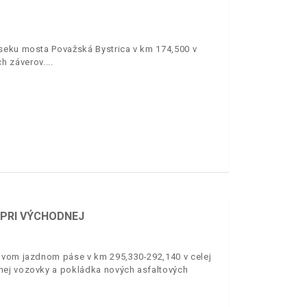
úseku mosta Považská Bystrica v km 174,500 v
h záverov.
 PRI VÝCHODNEJ
ľavom jazdnom páse v km 295,330-292,140 v celej
nej vozovky a pokládka nových asfaltových