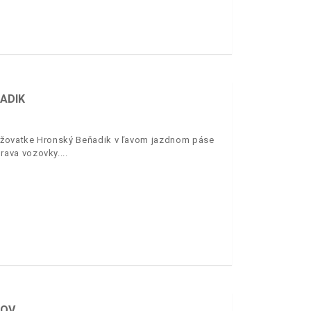
ADIK
rižovatke Hronský Beňadik v ľavom jazdnom páse
rava vozovky.
JOV