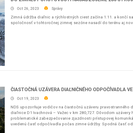
Oct 26, 2023
Správy
Zimná údržba diaľnic a rýchlostných ciest začína 1.11. a končí 
spoločnosť v tohtoročnej zimnej sezóne nasadí do terénu aj no
ČIASTOČNÁ UZÁVERA DIAĽNIČNÉHO ODPOČÍVADLA VE
Oct 19, 2023
NDS upozorňuje vodičov na čiastočnú uzáveru pravostranného d
diaľnice D1 Ivachnová – Važec v km 280,727. Dôvodom uzávery h
problematické zabezpečovanie zjazdnosti prístupovej komuniká
uvedenú časť odpočívadla počas zimne údržby. Spodná časť o