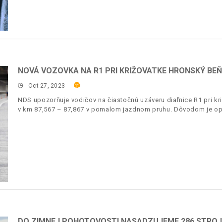
NOVÁ VOZOVKA NA R1 PRI KRIŽOVATKE HRONSKÝ BEŇ
Oct 27, 2023
NDS upozorňuje vodičov na čiastočnú uzáveru diaľnice R1 pri k
v km 87,567 – 87,867 v pomalom jazdnom pruhu. Dôvodom je op
DO ZIMNEJ POHOTOVOSTI NASADZUJEME 286 STRO