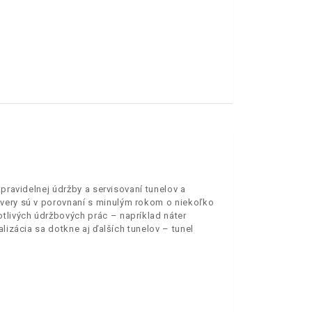
 pravidelnej údržby a servisovaní tunelov a
ávery sú v porovnaní s minulým rokom o niekoľko
tlivých údržbových prác – napríklad náter
lizácia sa dotkne aj ďalších tunelov – tunel