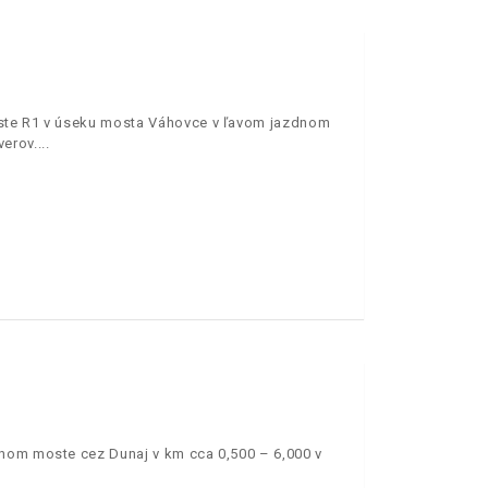
este R1 v úseku mosta Váhovce v ľavom jazdnom
erov.
vnom moste cez Dunaj v km cca 0,500 – 6,000 v