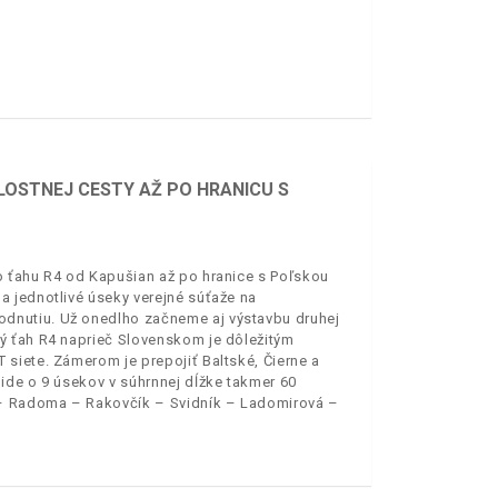
LOSTNEJ CESTY AŽ PO HRANICU S
o ťahu R4 od Kapušian až po hranice s Poľskou
 jednotlivé úseky verejné súťaže na
dnutiu. Už onedlho začneme aj výstavbu druhej
ý ťah R4 naprieč Slovenskom je dôležitým
siete. Zámerom je prepojiť Baltské, Čierne a
ide o 9 úsekov v súhrnnej dĺžke takmer 60
e – Radoma – Rakovčík – Svidník – Ladomirová –