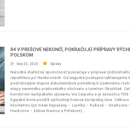
R4 V PREŠOVE NEKONČÍ, POKRAČUJÚ PRÍPRAVY RÝCH
POĽSKOM
Sep 22, 2023
Správy
Národná diaľničná spoločnosť pokračuje v príprave rýchlostnéh
republikou pri Hunkovciach. Od augusta postupne vyhlasujeme na
podrobnejšie stupne dokumentácie potrebnej k územnému rozho
etapy severného prešovského obchvatu s tunelom Okruhliak. Cel
koridorom európskeho významu Via Carpatia a je súčasťou TEN-T 
Egejské more pozdĺž východnej hranice Európskej únie. Celkovo 
kilometrov (po trase Kapušany – Lipníky – Kuková – Giraltovc
Hunkovce – štátna hranica s Poľskom).