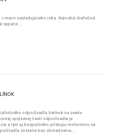
sa v marci nasledujúceho roka. Národná diaľničná
vé sypače.
LÍNOK
iaľničného odpočívadla Velínok na úseku
ornej vyvýšenej časti odpočívadla je
cie a tým aj bezpečného prístupu motoristov na
dpočívadla zostane bez obmedzenia.