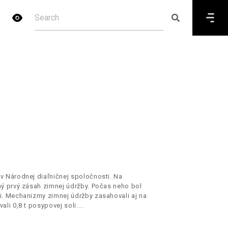
v Národnej diaľničnej spoločnosti. Na
ý prvý zásah zimnej údržby. Počas neho bol
i. Mechanizmy zimnej údržby zasahovali aj na
li 0,8 t posypovej soli.