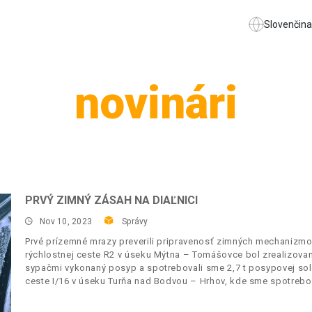
Slovenčina
novinári
PRVÝ ZIMNÝ ZÁSAH NA DIAĽNICI
Nov 10, 2023
Správy
Prvé prízemné mrazy preverili pripravenosť zimných mechanizmo
rýchlostnej ceste R2 v úseku Mýtna – Tomášovce bol zrealizovan
sypačmi vykonaný posyp a spotrebovali sme 2,7 t posypovej sol
ceste I/16 v úseku Turňa nad Bodvou – Hrhov, kde sme spotrebova