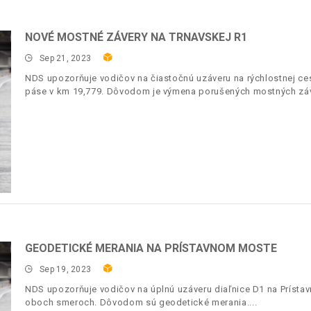
NOVÉ MOSTNÉ ZÁVERY NA TRNAVSKEJ R1
Sep 21, 2023
NDS upozorňuje vodičov na čiastočnú uzáveru na rýchlostnej c
páse v km 19,779. Dôvodom je výmena porušených mostných záv
GEODETICKÉ MERANIA NA PRÍSTAVNOM MOSTE
Sep 19, 2023
NDS upozorňuje vodičov na úplnú uzáveru diaľnice D1 na Prísta
oboch smeroch. Dôvodom sú geodetické merania.