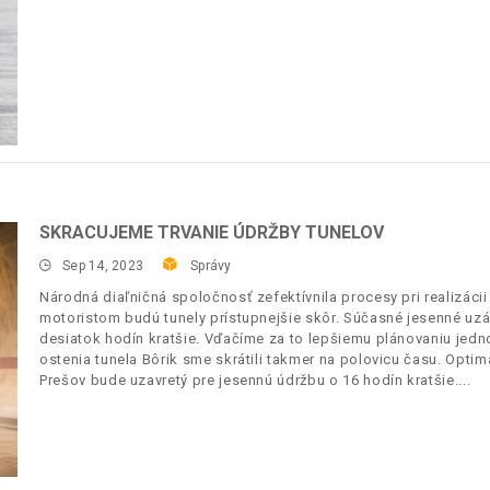
SKRACUJEME TRVANIE ÚDRŽBY TUNELOV
Sep 14, 2023
Správy
Národná diaľničná spoločnosť zefektívnila procesy pri realizácii
motoristom budú tunely prístupnejšie skôr. Súčasné jesenné uz
desiatok hodín kratšie. Vďačíme za to lepšiemu plánovaniu jedno
ostenia tunela Bôrik sme skrátili takmer na polovicu času. Optima
Prešov bude uzavretý pre jesennú údržbu o 16 hodín kratšie.