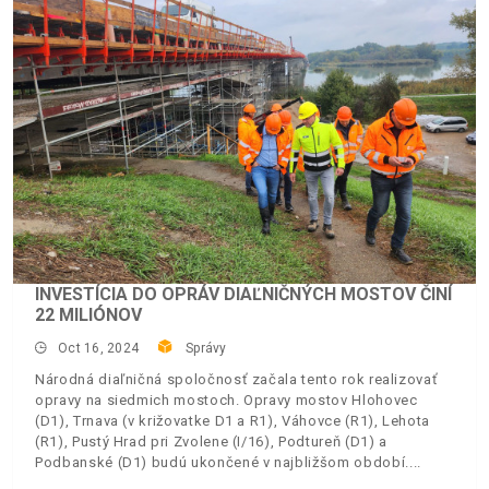
INVESTÍCIA DO OPRÁV DIAĽNIČNÝCH MOSTOV ČINÍ
22 MILIÓNOV
Oct 16, 2024
Správy
Národná diaľničná spoločnosť začala tento rok realizovať
opravy na siedmich mostoch. Opravy mostov Hlohovec
(D1), Trnava (v križovatke D1 a R1), Váhovce (R1), Lehota
(R1), Pustý Hrad pri Zvolene (I/16), Podtureň (D1) a
Podbanské (D1) budú ukončené v najbližšom období.