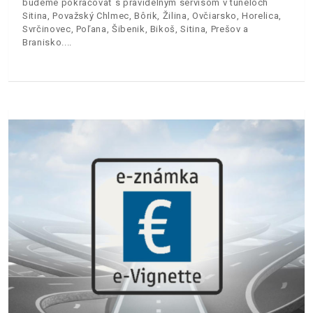
budeme pokračovať s pravidelným servisom v tuneloch
Sitina, Považský Chlmec, Bôrik, Žilina, Ovčiarsko, Horelica,
Svrčinovec, Poľana, Šibenik, Bikoš, Sitina, Prešov a
Branisko.