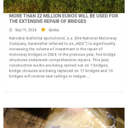
MORE THAN 22 MILLION EUROS WILL BE USED FOR
THE EXTENSIVE REPAIR OF BRIDGES
Sep 19, 2024
Správy
Národná diaľničná spoločnosť, a.s. (the National Motorway
Company, hereinafter referred to as „NDS“) is significantly
increasing the volume of investment in the repair of
motorway bridges in 2024. In the previous year, five bridge
structures underwent comprehensive repairs. This year,
construction works are being carried out on 7 bridges,
bridge closures are being replaced on 17 bridges and 10
bridges will receive new railings or ledges.