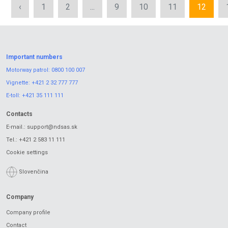
‹
1
2
...
9
10
11
12
Important numbers
Motorway patrol:
0800 100 007
Vignette:
+421 2 32 777 777
E-toll:
+421 35 111 111
Contacts
E-mail.:
support@ndsas.sk
Tel.:
+421 2 583 11 111
Cookie settings
Slovenčina
Company
Company profile
Contact