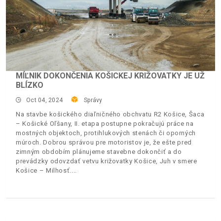
MÍĽNIK DOKONČENIA KOŠICKEJ KRIŽOVATKY JE UŽ
BLÍZKO
Oct 04, 2024
Správy
Na stavbe košického diaľničného obchvatu R2 Košice, Šaca
– Košické Oľšany, II. etapa postupne pokračujú práce na
mostných objektoch, protihlukových stenách či oporných
múroch. Dobrou správou pre motoristov je, že ešte pred
zimným obdobím plánujeme stavebne dokončiť a do
prevádzky odovzdať vetvu križovatky Košice, Juh v smere
Košice – Milhosť.