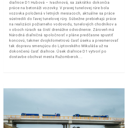
diaľnice D1 Hubová – Ivachnová, sa zakrátko dokončia
práce na betonáži vozovky. V pravej tunelovej rúre bola
vozovka položená v letných mesiacoch, aktuálne sa práce
sústredili do ľavej tunelovej rúry. Súbežne prebiehajú práce
na realizácii požiarneho vodovodu, tunelových chodníkov a
v oboch rúrach sa čistí drenážne odvodnenie. Zároveň má
Národná diaľničná spoločnosť v pláne predčasne spustiť
koncovú, takmer dvojkilometrovú časť úseku a presmerovať
tak dopravu smerujúcu do Liptovského Mikuláša už na
dokončenú časť diaľnice. Úsek diaľnice D1 vytvorí po
dostavbe obchvat mesta Ružomberok.