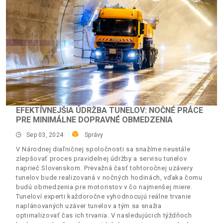
EFEKTÍVNEJŠIA ÚDRŽBA TUNELOV: NOČNÉ PRÁCE
PRE MINIMÁLNE DOPRAVNÉ OBMEDZENIA
Sep 03, 2024
Správy
V Národnej diaľničnej spoločnosti sa snažíme neustále
zlepšovať proces pravidelnej údržby a servisu tunelov
naprieč Slovenskom. Prevažná časť tohtoročnej uzávery
tunelov bude realizovaná v nočných hodinách, vďaka čomu
budú obmedzenia pre motoristov v čo najmenšej miere.
Tuneloví experti každoročne vyhodnocujú reálne trvanie
naplánovaných uzáver tunelov a tým sa snažia
optimalizovať čas ich trvania. V nasledujúcich týždňoch