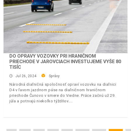
DO OPRAVY VOZOVKY PRI HRANIČNOM
PRIECHODE V JAROVCIACH INVESTUJEME VYŠE 80
TISÍC
Jul 26, 2024
Správy
Národná diaľničná spoločnosť opraví vozovku na diaľnici
D4 v ľavom jazdnom páse na diaľničnom hraničnom
priechode Čunovo v smere do Viedne. Práce začnú už 29.
júla a potrvajú niekoľko týždňov.