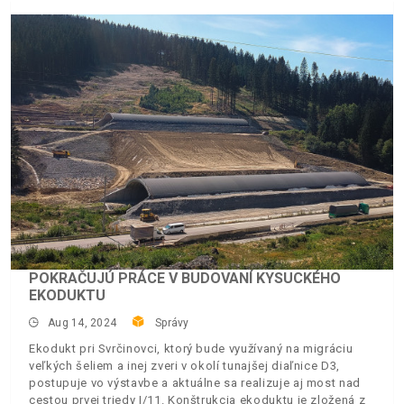
POKRAČUJÚ PRÁCE V BUDOVANÍ KYSUCKÉHO
EKODUKTU
Aug 14, 2024
Správy
Ekodukt pri Svrčinovci, ktorý bude využívaný na migráciu
veľkých šeliem a inej zveri v okolí tunajšej diaľnice D3,
postupuje vo výstavbe a aktuálne sa realizuje aj most nad
cestou prvej triedy I/11. Konštrukcia ekoduktu je zložená z