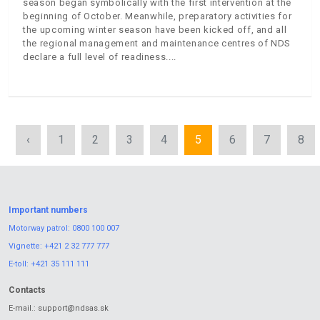
season began symbolically with the first intervention at the
beginning of October. Meanwhile, preparatory activities for
the upcoming winter season have been kicked off, and all
the regional management and maintenance centres of NDS
declare a full level of readiness.
‹
1
2
3
4
5
6
7
8
Important numbers
Motorway patrol:
0800 100 007
Vignette:
+421 2 32 777 777
E-toll:
+421 35 111 111
Contacts
E-mail.:
support@ndsas.sk