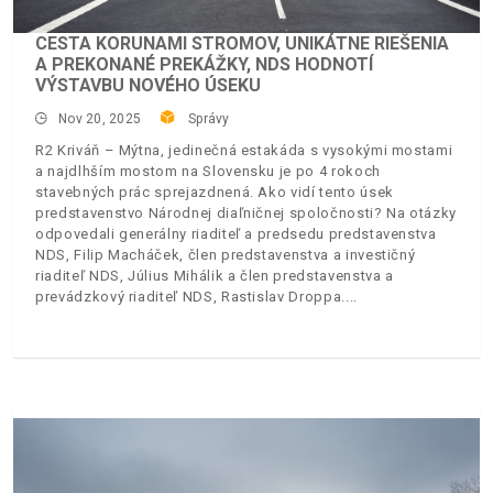
CESTA KORUNAMI STROMOV, UNIKÁTNE RIEŠENIA
A PREKONANÉ PREKÁŽKY, NDS HODNOTÍ
VÝSTAVBU NOVÉHO ÚSEKU
Nov 20, 2025
Správy
R2 Kriváň – Mýtna, jedinečná estakáda s vysokými mostami
a najdlhším mostom na Slovensku je po 4 rokoch
stavebných prác sprejazdnená. Ako vidí tento úsek
predstavenstvo Národnej diaľničnej spoločnosti? Na otázky
odpovedali generálny riaditeľ a predsedu predstavenstva
NDS, Filip Macháček, člen predstavenstva a investičný
riaditeľ NDS, Július Mihálik a člen predstavenstva a
prevádzkový riaditeľ NDS, Rastislav Droppa.