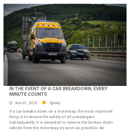
IN THE EVENT OF A CAR BREAKDOWN, EVERY
MINUTE COUNTS
Nov 01, 2025
Správy
If a car breaks down on a motorway, the most important
thing is to ensure the safety of all passengers.
Subsequently, it is essential to remove the broken-down
vehicle from the motorway as soon as possible. An