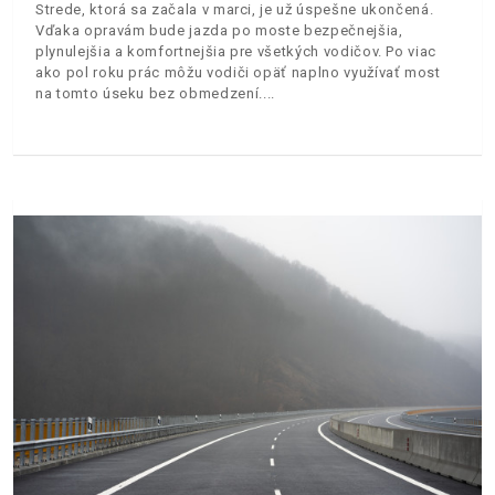
Strede, ktorá sa začala v marci, je už úspešne ukončená.
Vďaka opravám bude jazda po moste bezpečnejšia,
plynulejšia a komfortnejšia pre všetkých vodičov. Po viac
ako pol roku prác môžu vodiči opäť naplno využívať most
na tomto úseku bez obmedzení.