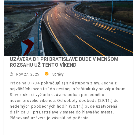
UZÁVERA D1 PRI BRATISLAVE BUDE V MENŠOM
ROZSAHU UŽ TENTO VÍKEND
Nov 27, 2025
Správy
Práce na D1/D4 pokračujú aj s nástupom zimy. Jedna z
najväčších investícií do cestnej infraštruktúry na západnom
Slovensku si vyžiada uzáveru počas posledného
novembrového víkendu. Od soboty doobeda (29.11.) do
nedeľných poobedných hodín (30.11.) bude uzatvorená
diaľnica D1 pri Bratislave v smere do hlavného mesta.
Plánovaná uzávera je závislá od počasia.