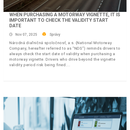
WHEN PURCHASING A MOTORWAY VIGNETTE, IT IS
IMPORTANT TO CHECK THE VALIDITY START
DATE
Nov 07, 2025
Správy
Národná diaľničná spoločnosť, a.s. (National Motorway
Company, hereafter referred to as “NDS”) reminds drivers to
always check the start date of validity when purchasing a
motorway vignette. Drivers who drive beyond the vignette
validity period risk being fined.