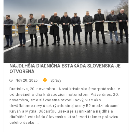
NAJDLHŠIA DIAĽNIČNÁ ESTAKÁDA SLOVENSKA JE
OTVORENÁ
Nov 20, 2025
Správy
Bratislava, 20. novembra - Nová krivánska štvorprúdovka je
od dnešného dňa k dispozícii motoristom. Práve dnes, 20.
novembra, sme slávnostne otvorili nový, viac ako
deväťkilometrový úsek rýchlostnej cesty R2 medzi obcami
Kriváň a Mýtna. Súčasťou úseku je aj unikátna najdlhšia
diaľničná estakáda Slovenska, ktorá tvorí takmer polovicu
celého úseku.