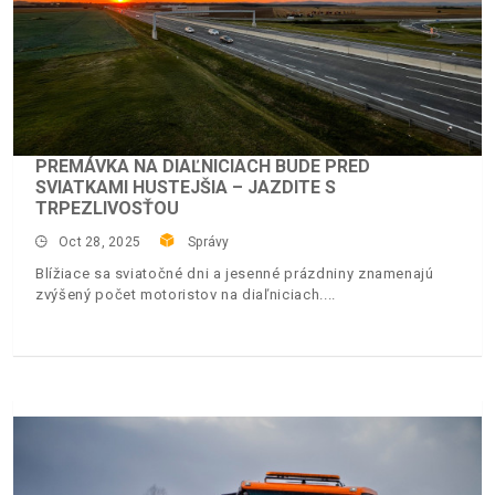
PREMÁVKA NA DIAĽNICIACH BUDE PRED
SVIATKAMI HUSTEJŠIA – JAZDITE S
TRPEZLIVOSŤOU
Oct 28, 2025
Správy
Blížiace sa sviatočné dni a jesenné prázdniny znamenajú
zvýšený počet motoristov na diaľniciach.