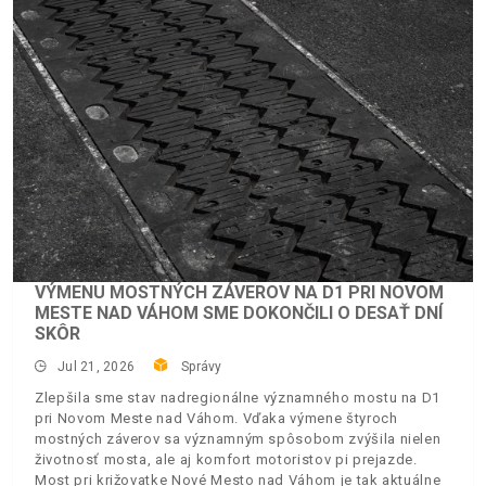
VÝMENU MOSTNÝCH ZÁVEROV NA D1 PRI NOVOM
MESTE NAD VÁHOM SME DOKONČILI O DESAŤ DNÍ
SKÔR
Jul 21, 2026
Správy
Zlepšila sme stav nadregionálne významného mostu na D1
pri Novom Meste nad Váhom. Vďaka výmene štyroch
mostných záverov sa významným spôsobom zvýšila nielen
životnosť mosta, ale aj komfort motoristov pi prejazde.
Most pri križovatke Nové Mesto nad Váhom je tak aktuálne