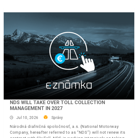
NDS WILL TAKE OVER TOLL COLLECTION
MANAGEMENT IN 2027
Jul 10, 2026
Správy
Národná diaľničná spoločnosť, a.s. (National Motorway
Company, hereafter referred to as “NDS”) will not renew its