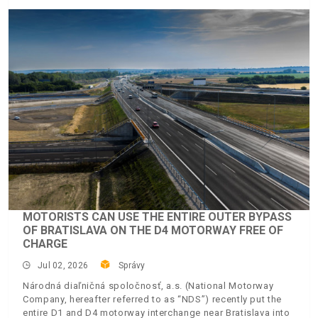
MOTORISTS CAN USE THE ENTIRE OUTER BYPASS
OF BRATISLAVA ON THE D4 MOTORWAY FREE OF
CHARGE
Jul 02, 2026
Správy
Národná diaľničná spoločnosť, a.s. (National Motorway
Company, hereafter referred to as “NDS”) recently put the
entire D1 and D4 motorway interchange near Bratislava into