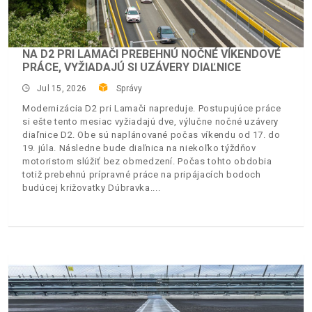
NA D2 PRI LAMAČI PREBEHNÚ NOČNÉ VÍKENDOVÉ
PRÁCE, VYŽIADAJÚ SI UZÁVERY DIAĽNICE
Jul 15, 2026
Správy
Modernizácia D2 pri Lamači napreduje. Postupujúce práce
si ešte tento mesiac vyžiadajú dve, výlučne nočné uzávery
diaľnice D2. Obe sú naplánované počas víkendu od 17. do
19. júla. Následne bude diaľnica na niekoľko týždňov
motoristom slúžiť bez obmedzení. Počas tohto obdobia
totiž prebehnú prípravné práce na pripájacích bodoch
budúcej križovatky Dúbravka.