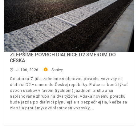
ZLEPŠÍME POVRCH DIAĽNICE D2 SMEROM DO
ČESKA
Jul 06, 2026
Správy
Od utorka 7. júla začneme s obnovou povrchu vozovky na
diaľnici D2 v smere do Českej republiky. Práce sa budú týkať
dvoch úsekov v ľavom (rýchlom) jazdnom pruhu a sú
naplánované zhruba na dva týždne. Vďaka novému povrchu
bude jazda po diaľnici plynulejšia a bezpečnejšia, keďže sa
zlepšia protišmykové vlastnosti vozovky.