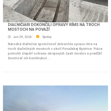
DIAĽNIČIARI DOKONČILI OPRAVY RÍMS NA TROCH
MOSTOCH NA POVAŽÍ
Jun 29, 2026
Správy
Národná diaľničná spoločnosť dokončila opravu ríms na
troch diaľničných mostoch v okolí Považskej Bystrice. Práce
pomohli zlepšiť ochranu okrajových častí mostov a predĺžiť
životnosť ich konštrukcií.