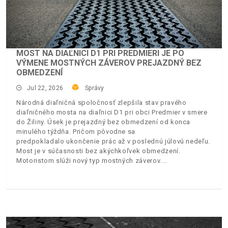
MOST NA DIAĽNICI D1 PRI PREDMIERI JE PO
VÝMENE MOSTNÝCH ZÁVEROV PREJAZDNÝ BEZ
OBMEDZENÍ
Jul 22, 2026
Správy
Národná diaľničná spoločnosť zlepšila stav pravého
diaľničného mosta na diaľnici D1 pri obci Predmier v smere
do Žiliny. Úsek je prejazdný bez obmedzení od konca
minulého týždňa. Pričom pôvodne sa
predpokladalo ukončenie prác až v poslednú júlovú nedeľu.
Most je v súčasnosti bez akýchkoľvek obmedzení.
Motoristom slúži nový typ mostných záverov.