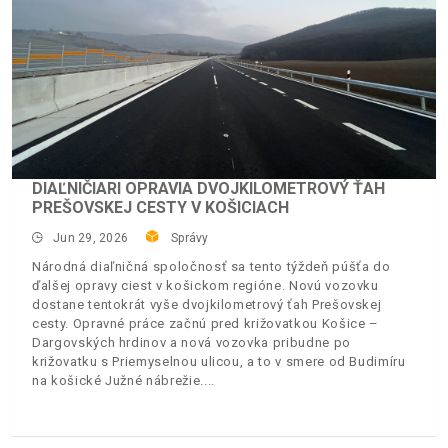
DIAĽNIČIARI OPRAVIA DVOJKILOMETROVÝ ŤAH
PREŠOVSKEJ CESTY V KOŠICIACH
Jun 29, 2026
Správy
Národná diaľničná spoločnosť sa tento týždeň púšťa do
ďalšej opravy ciest v košickom regióne. Novú vozovku
dostane tentokrát vyše dvojkilometrový ťah Prešovskej
cesty. Opravné práce začnú pred križovatkou Košice –
Dargovských hrdinov a nová vozovka pribudne po
križovatku s Priemyselnou ulicou, a to v smere od Budimíru
na košické Južné nábrežie.