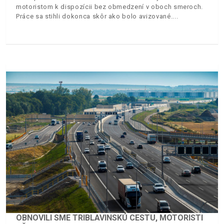
motoristom k dispozícii bez obmedzení v oboch smeroch.
Práce sa stihli dokonca skôr ako bolo avizované.
OBNOVILI SME TRIBLAVINSKÚ CESTU, MOTORISTI