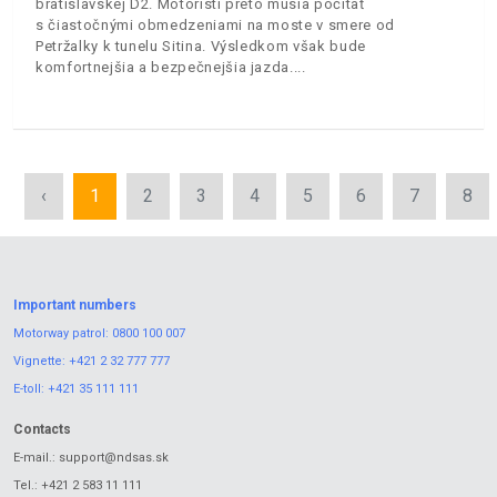
bratislavskej D2. Motoristi preto musia počítať
s čiastočnými obmedzeniami na moste v smere od
Petržalky k tunelu Sitina. Výsledkom však bude
komfortnejšia a bezpečnejšia jazda.
‹
1
2
3
4
5
6
7
8
Important numbers
Motorway patrol:
0800 100 007
Vignette:
+421 2 32 777 777
E-toll:
+421 35 111 111
Contacts
E-mail.:
support@ndsas.sk
Tel.:
+421 2 583 11 111