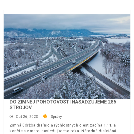
DO ZIMNEJ POHOTOVOSTI NASADZUJEME 286
STROJOV
Oct 26, 2023
Správy
Zimná údržba diaľnic a rýchlostných ciest začína 1.11. a
končí sa v marci nasledujúceho roka. Národná diaľničná