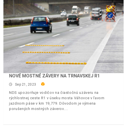
NOVÉ MOSTNÉ ZÁVERY NA TRNAVSKEJ R1
Sep 21, 2023
NDS upozorňuje vodičov na čiastočnú uzáveru na
rýchlostnej ceste R1 v úseku mosta Váhovce v ľavom
jazdnom páse v km 19,779. Dôvodom je výmena
porušených mostných záverov.