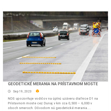
GEODETICKÉ MERANIA NA PRÍSTAVNOM MOSTE
Sep 19, 2023
NDS upozorňuje vodičov na úplnú uzáveru diaľnice D1 na
Prístavnom moste cez Dunaj v km cca 0,500 – 6,000 v
oboch smeroch. Dôvodom sú geodetické merania.