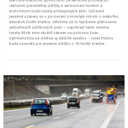
Národná diaľničná spoločnosť zefektívnila procesy pri
realizácii pravidelnej údržby a servisovaní tunelov a
motoristom budú tunely prístupnejšie skôr. Súčasné
jesenné uzávery sú v porovnaní s minulým rokom o niekoľko
desiatok hodín kratšie. Vďačíme za to lepšiemu plánovaniu
jednotlivých údržbových prác – napríklad náter ostenia
tunela Bôrik sme skrátili takmer na polovicu času.
Optimalizácia sa dotkne aj ďalších tunelov – tunel Prešov
bude uzavretý pre jesennú údržbu o 16 hodín kratšie.