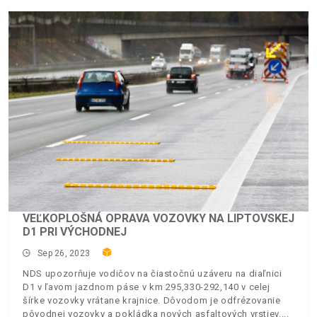
VEĽKOPLOŠNÁ OPRAVA VOZOVKY NA LIPTOVSKEJ
D1 PRI VÝCHODNEJ
Sep 26, 2023
NDS upozorňuje vodičov na čiastočnú uzáveru na diaľnici
D1 v ľavom jazdnom páse v km 295,330-292,140 v celej
šírke vozovky vrátane krajnice. Dôvodom je odfrézovanie
pôvodnej vozovky a pokládka nových asfaltových vrstiev.