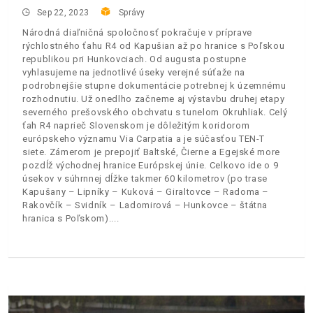
Sep 22, 2023
Správy
Národná diaľničná spoločnosť pokračuje v príprave
rýchlostného ťahu R4 od Kapušian až po hranice s Poľskou
republikou pri Hunkovciach. Od augusta postupne
vyhlasujeme na jednotlivé úseky verejné súťaže na
podrobnejšie stupne dokumentácie potrebnej k územnému
rozhodnutiu. Už onedlho začneme aj výstavbu druhej etapy
severného prešovského obchvatu s tunelom Okruhliak. Celý
ťah R4 naprieč Slovenskom je dôležitým koridorom
európskeho významu Via Carpatia a je súčasťou TEN-T
siete. Zámerom je prepojiť Baltské, Čierne a Egejské more
pozdĺž východnej hranice Európskej únie. Celkovo ide o 9
úsekov v súhrnnej dĺžke takmer 60 kilometrov (po trase
Kapušany – Lipníky – Kuková – Giraltovce – Radoma –
Rakovčík – Svidník – Ladomirová – Hunkovce – štátna
hranica s Poľskom).