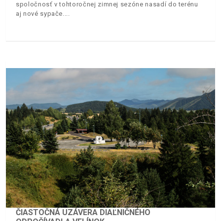
spoločnosť v tohtoročnej zimnej sezóne nasadí do terénu
aj nové sypače.
ČIASTOČNÁ UZÁVERA DIAĽNIČNÉHO