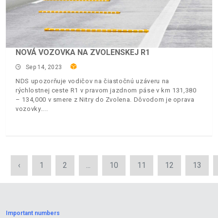
NOVÁ VOZOVKA NA ZVOLENSKEJ R1
Sep 14, 2023
NDS upozorňuje vodičov na čiastočnú uzáveru na
rýchlostnej ceste R1 v pravom jazdnom páse v km 131,380
– 134,000 v smere z Nitry do Zvolena. Dôvodom je oprava
vozovky.
‹
1
2
...
10
11
12
13
Important numbers