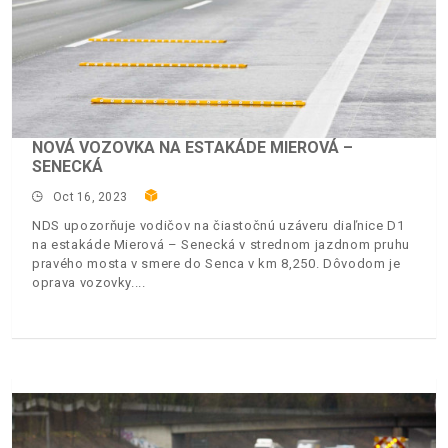
NOVÁ VOZOVKA NA ESTAKÁDE MIEROVÁ –
SENECKÁ
Oct 16, 2023
NDS upozorňuje vodičov na čiastočnú uzáveru diaľnice D1
na estakáde Mierová – Senecká v strednom jazdnom pruhu
pravého mosta v smere do Senca v km 8,250. Dôvodom je
oprava vozovky.