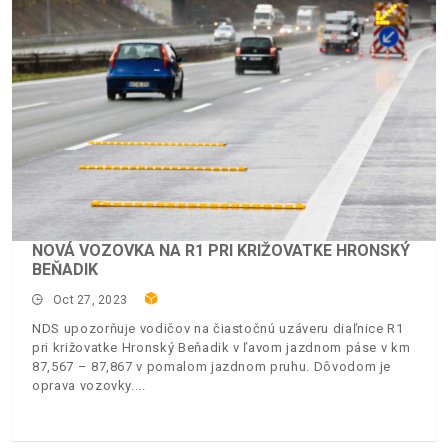
NOVÁ VOZOVKA NA R1 PRI KRIŽOVATKE HRONSKÝ
BEŇADIK
Oct 27, 2023
NDS upozorňuje vodičov na čiastočnú uzáveru diaľnice R1
pri križovatke Hronský Beňadik v ľavom jazdnom páse v km
87,567 – 87,867 v pomalom jazdnom pruhu. Dôvodom je
oprava vozovky.