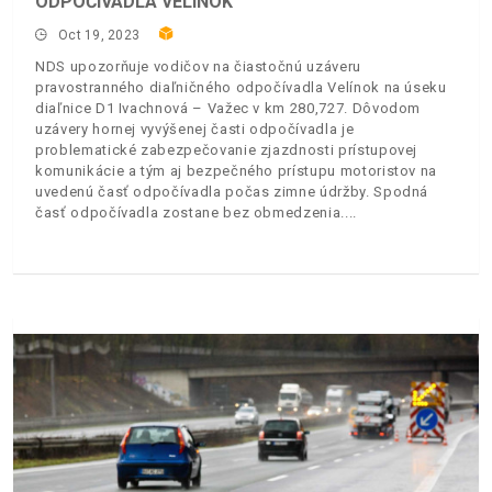
ODPOČÍVADLA VELÍNOK
Oct 19, 2023
NDS upozorňuje vodičov na čiastočnú uzáveru
pravostranného diaľničného odpočívadla Velínok na úseku
diaľnice D1 Ivachnová – Važec v km 280,727. Dôvodom
uzávery hornej vyvýšenej časti odpočívadla je
problematické zabezpečovanie zjazdnosti prístupovej
komunikácie a tým aj bezpečného prístupu motoristov na
uvedenú časť odpočívadla počas zimne údržby. Spodná
časť odpočívadla zostane bez obmedzenia.