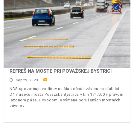
REFREŠ NA MOSTE PRI POVAŽSKEJ BYSTRICI
Sep 29, 2023
NDS upozorňuje vodičov na čiastočnú uzáveru na diaľnici
D1 v úseku mosta Považská Bystrica v km 174,500 v pravom
jazdnom páse. Dôvodom je výmena porušených mostných
záverov.