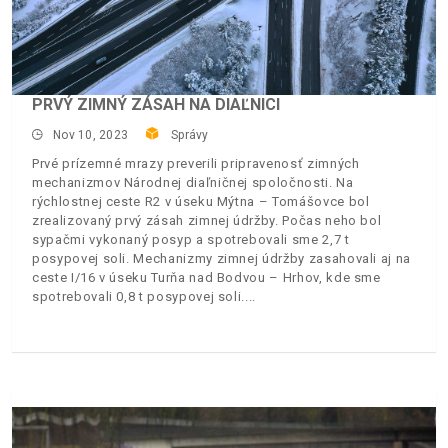
PRVÝ ZIMNÝ ZÁSAH NA DIAĽNICI
Nov 10, 2023
Správy
Prvé prízemné mrazy preverili pripravenosť zimných
mechanizmov Národnej diaľničnej spoločnosti. Na
rýchlostnej ceste R2 v úseku Mýtna – Tomášovce bol
zrealizovaný prvý zásah zimnej údržby. Počas neho bol
sypačmi vykonaný posyp a spotrebovali sme 2,7 t
posypovej soli. Mechanizmy zimnej údržby zasahovali aj na
ceste I/16 v úseku Turňa nad Bodvou – Hrhov, kde sme
spotrebovali 0,8 t posypovej soli.