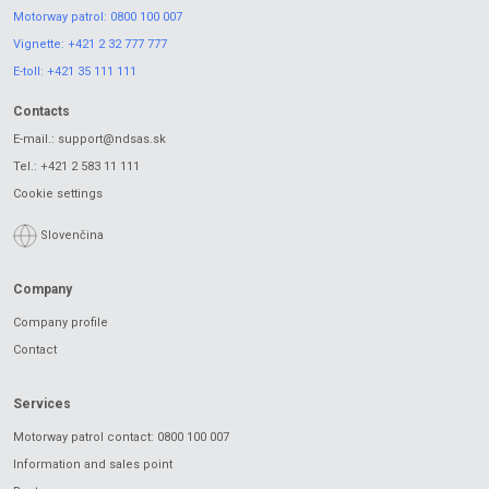
Motorway patrol:
0800 100 007
Vignette:
+421 2 32 777 777
E-toll:
+421 35 111 111
Contacts
E-mail.:
support@ndsas.sk
Tel.:
+421 2 583 11 111
Cookie settings
Slovenčina
Company
Company profile
Contact
Services
Motorway patrol contact: 0800 100 007
Information and sales point