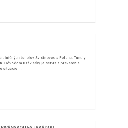
A
iaľničných tunelov Svrčinovec a Poľana. Tunely
. Dôvodom uzávierky je servis a preverenie
é situácie.
 KRIVÁNSKOU ESTAKÁDOU