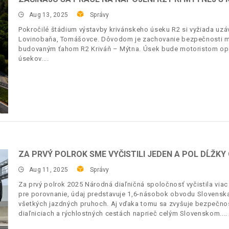
Aug 13, 2025
Správy
Pokročilé štádium výstavby krivánskeho úseku R2 si vyžiada uz
Lovinobaňa, Tomášovce. Dôvodom je zachovanie bezpečnosti mo
budovaným ťahom R2 Kriváň – Mýtna. Úsek bude motoristom opäť
úsekov.
ZA PRVÝ POLROK SME VYČISTILI JEDEN A POL DĹŽK
Aug 11, 2025
Správy
Za prvý polrok 2025 Národná diaľničná spoločnosť vyčistila viac a
pre porovnanie, údaj predstavuje 1,6-násobok obvodu Slovenska
všetkých jazdných pruhoch. Aj vďaka tomu sa zvyšuje bezpečnos
diaľniciach a rýchlostných cestách naprieč celým Slovenskom.