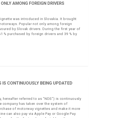
T ONLY AMONG FOREIGN DRIVERS
ignette was introduced in Slovakia. It brought
k motorways. Popular not only among foreign
voured by Slovak drivers. During the first year of
h 61 % purchased by foreign drivers and 39 % by
 IS CONTINUOUSLY BEING UPDATED
 hereafter referred to as “NDS”) is continuously
 The company has taken over the system of
purchase of motorway vignettes and make it more
nline can also pay via Apple Pay or Google Pay.