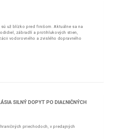
sú už blízko pred finišom. Aktuálne sa na
idiel, zábradlí a protihlukových stien,
izácii vodorovného a zvislého dopravného
ÁSIA SILNÝ DOPYT PO DIAĽNIČNÝCH
h hraničných priechodoch, v predajných