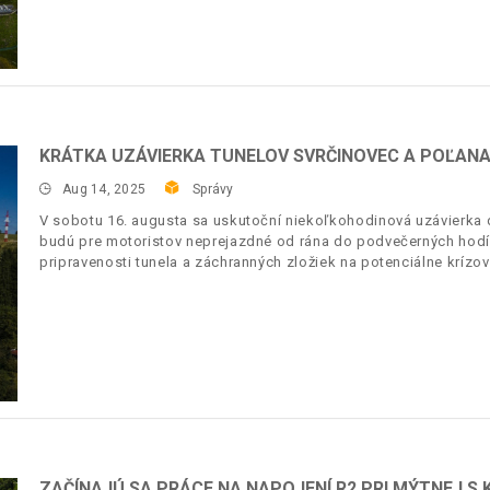
KRÁTKA UZÁVIERKA TUNELOV SVRČINOVEC A POĽAN
Aug 14, 2025
Správy
V sobotu 16. augusta sa uskutoční niekoľkohodinová uzávierka d
budú pre motoristov neprejazdné od rána do podvečerných hodín
pripravenosti tunela a záchranných zložiek na potenciálne krízov
ZAČÍNAJÚ SA PRÁCE NA NAPOJENÍ R2 PRI MÝTNEJ S