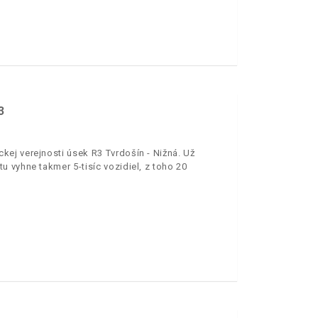
3
ej verejnosti úsek R3 Tvrdošín - Nižná. Už
 vyhne takmer 5-tisíc vozidiel, z toho 20