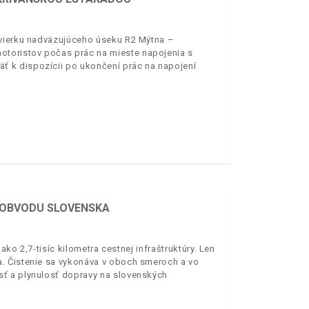
ávierku nadväzujúceho úseku R2 Mýtna –
toristov počas prác na mieste napojenia s
 k dispozícii po ukončení prác na napojení
Y OBVODU SLOVENSKA
ko 2,7-tisíc kilometra cestnej infraštruktúry. Len
. Čistenie sa vykonáva v oboch smeroch a vo
ť a plynulosť dopravy na slovenských