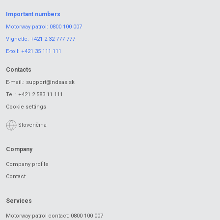
Important numbers
Motorway patrol:
0800 100 007
Vignette:
+421 2 32 777 777
E-toll:
+421 35 111 111
Contacts
E-mail.:
support@ndsas.sk
Tel.:
+421 2 583 11 111
Cookie settings
Slovenčina
Company
Company profile
Contact
Services
Motorway patrol contact: 0800 100 007