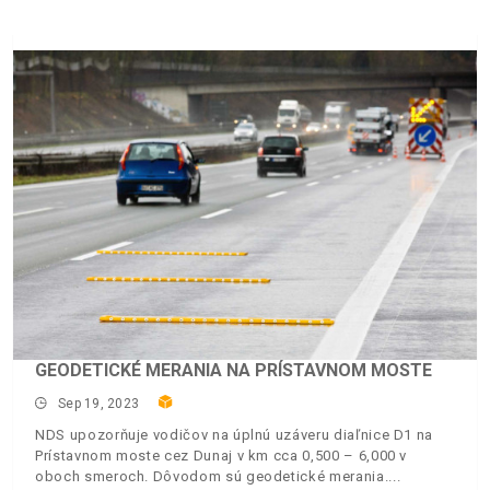
GEODETICKÉ MERANIA NA PRÍSTAVNOM MOSTE
Sep 19, 2023
NDS upozorňuje vodičov na úplnú uzáveru diaľnice D1 na
Prístavnom moste cez Dunaj v km cca 0,500 – 6,000 v
oboch smeroch. Dôvodom sú geodetické merania.