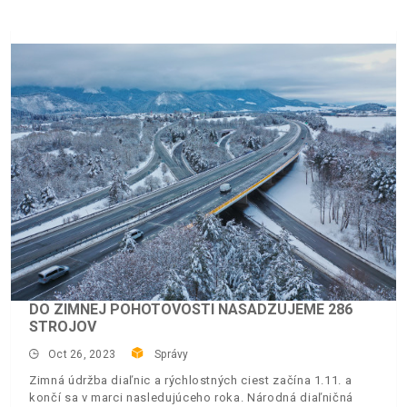
DO ZIMNEJ POHOTOVOSTI NASADZUJEME 286
STROJOV
Oct 26, 2023
Správy
Zimná údržba diaľnic a rýchlostných ciest začína 1.11. a
končí sa v marci nasledujúceho roka. Národná diaľničná