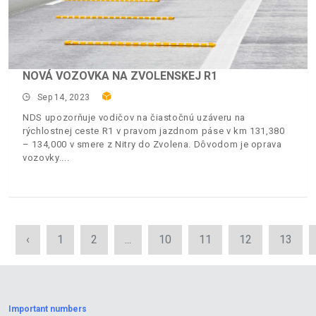
NOVÁ VOZOVKA NA ZVOLENSKEJ R1
Sep 14, 2023
NDS upozorňuje vodičov na čiastočnú uzáveru na
rýchlostnej ceste R1 v pravom jazdnom páse v km 131,380
– 134,000 v smere z Nitry do Zvolena. Dôvodom je oprava
vozovky.
‹
1
2
...
10
11
12
13
Important numbers