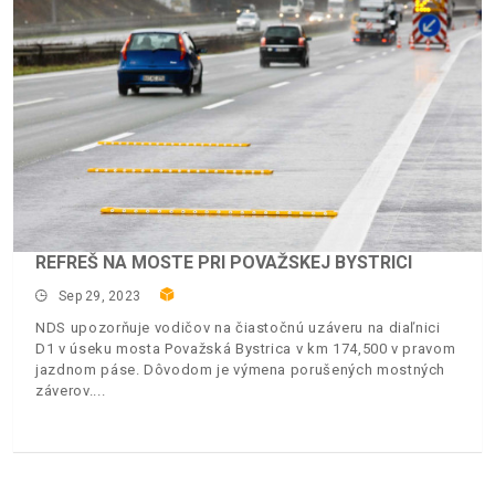
REFREŠ NA MOSTE PRI POVAŽSKEJ BYSTRICI
Sep 29, 2023
NDS upozorňuje vodičov na čiastočnú uzáveru na diaľnici
D1 v úseku mosta Považská Bystrica v km 174,500 v pravom
jazdnom páse. Dôvodom je výmena porušených mostných
záverov.