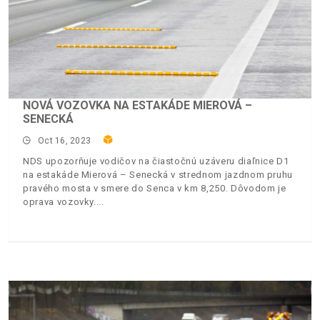
NOVÁ VOZOVKA NA ESTAKÁDE MIEROVÁ –
SENECKÁ
Oct 16, 2023
NDS upozorňuje vodičov na čiastočnú uzáveru diaľnice D1
na estakáde Mierová – Senecká v strednom jazdnom pruhu
pravého mosta v smere do Senca v km 8,250. Dôvodom je
oprava vozovky.