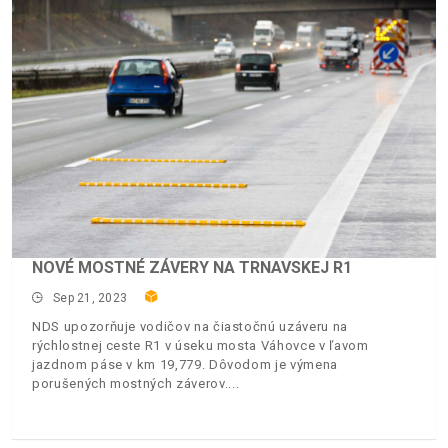
NOVÉ MOSTNÉ ZÁVERY NA TRNAVSKEJ R1
Sep 21, 2023
NDS upozorňuje vodičov na čiastočnú uzáveru na
rýchlostnej ceste R1 v úseku mosta Váhovce v ľavom
jazdnom páse v km 19,779. Dôvodom je výmena
porušených mostných záverov.