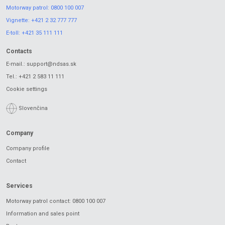
Motorway patrol:
0800 100 007
Vignette:
+421 2 32 777 777
E-toll:
+421 35 111 111
Contacts
E-mail.:
support@ndsas.sk
Tel.:
+421 2 583 11 111
Cookie settings
Slovenčina
Company
Company profile
Contact
Services
Motorway patrol contact: 0800 100 007
Information and sales point