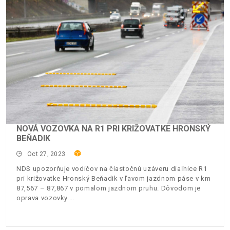
NOVÁ VOZOVKA NA R1 PRI KRIŽOVATKE HRONSKÝ
BEŇADIK
Oct 27, 2023
NDS upozorňuje vodičov na čiastočnú uzáveru diaľnice R1
pri križovatke Hronský Beňadik v ľavom jazdnom páse v km
87,567 – 87,867 v pomalom jazdnom pruhu. Dôvodom je
oprava vozovky.