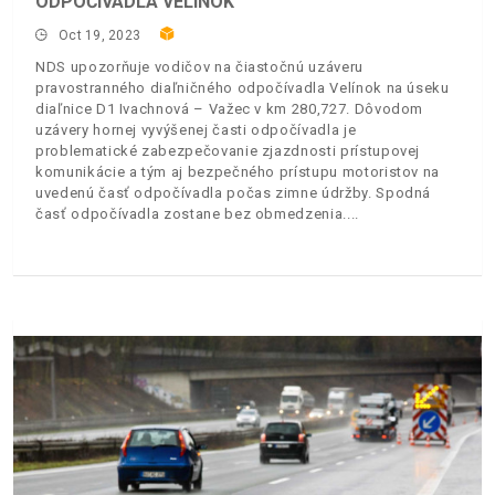
ODPOČÍVADLA VELÍNOK
Oct 19, 2023
NDS upozorňuje vodičov na čiastočnú uzáveru
pravostranného diaľničného odpočívadla Velínok na úseku
diaľnice D1 Ivachnová – Važec v km 280,727. Dôvodom
uzávery hornej vyvýšenej časti odpočívadla je
problematické zabezpečovanie zjazdnosti prístupovej
komunikácie a tým aj bezpečného prístupu motoristov na
uvedenú časť odpočívadla počas zimne údržby. Spodná
časť odpočívadla zostane bez obmedzenia.