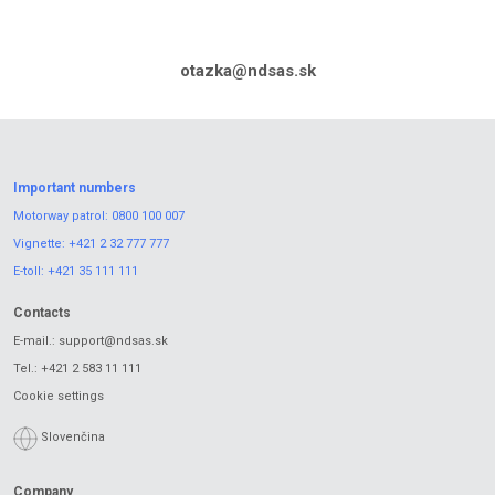
otazka@ndsas.sk
Important numbers
Motorway patrol:
0800 100 007
Vignette:
+421 2 32 777 777
E-toll:
+421 35 111 111
Contacts
E-mail.:
support@ndsas.sk
Tel.:
+421 2 583 11 111
Cookie settings
Slovenčina
Company