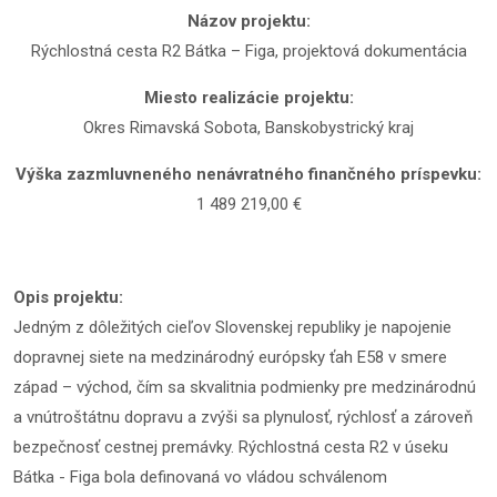
Názov projektu:
Rýchlostná cesta R2 Bátka – Figa, projektová dokumentácia
Miesto realizácie projektu:
Okres Rimavská Sobota, Banskobystrický kraj
Výška zazmluvneného nenávratného finančného príspevku:
1 489 219,00 €
Opis projektu:
Jedným z dôležitých cieľov Slovenskej republiky je napojenie
dopravnej siete na medzinárodný európsky ťah E58 v smere
západ – východ, čím sa skvalitnia podmienky pre medzinárodnú
a vnútroštátnu dopravu a zvýši sa plynulosť, rýchlosť a zároveň
bezpečnosť cestnej premávky. Rýchlostná cesta R2 v úseku
Bátka - Figa bola definovaná vo vládou schválenom