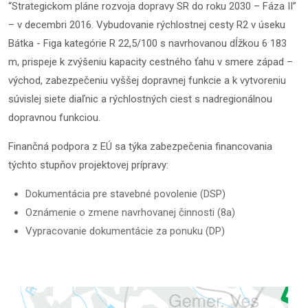
“Strategickom pláne rozvoja dopravy SR do roku 2030 – Fáza II”
– v decembri 2016. Vybudovanie rýchlostnej cesty R2 v úseku
Bátka - Figa kategórie R 22,5/100 s navrhovanou dĺžkou 6 183
m, prispeje k zvýšeniu kapacity cestného ťahu v smere západ –
východ, zabezpečeniu vyššej dopravnej funkcie a k vytvoreniu
súvislej siete diaľnic a rýchlostných ciest s nadregionálnou
dopravnou funkciou.
Finančná podpora z EÚ sa týka zabezpečenia financovania
týchto stupňov projektovej prípravy:
Dokumentácia pre stavebné povolenie (DSP)
Oznámenie o zmene navrhovanej činnosti (8a)
Vypracovanie dokumentácie za ponuku (DP)