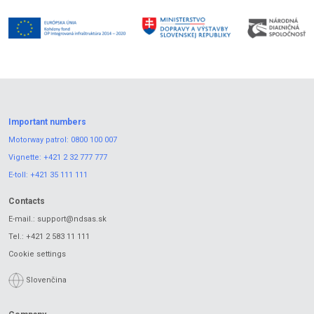
Important numbers
Motorway patrol:
0800 100 007
Vignette:
+421 2 32 777 777
E-toll:
+421 35 111 111
Contacts
E-mail.:
support@ndsas.sk
Tel.:
+421 2 583 11 111
Cookie settings
Slovenčina