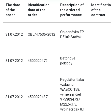
The date
identification
Description of
Identificati
of the
data of the
the ordered
of the
order
order
performance
contract
Objednávka ZP
31.07.2012
OBJ/47535/2012
DZ kú: Stožok
Betónové
31.07.2012
4500020479
poklopy
Regulátor tlaku
vzduchu
WABCO 158,
výmenný diel
31.07.2012
4500020487
9753034737
M22,5x1,5,
vypínací tlak 8,1