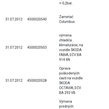
+-0,2bar.
Zametač
31.07.2012
4500020540
Columbus.
výmena
chladiča
klimatizácie, na
31.07.2012
4500020503
vozidle ŠKODA
FABIA, EČV BA
914 XN
Oprava
poškodených
častí na vozidle
31.07.2012
4500020528
ŠKODA
OCTAVIA, EČV
BA 293 VB
Výmena
predných