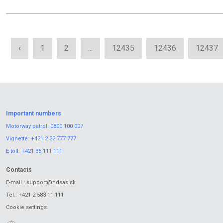
‹
1
2
...
12435
12436
12437
Important numbers
Motorway patrol:
0800 100 007
Vignette:
+421 2 32 777 777
E-toll:
+421 35 111 111
Contacts
E-mail.:
support@ndsas.sk
Tel.:
+421 2 583 11 111
Cookie settings