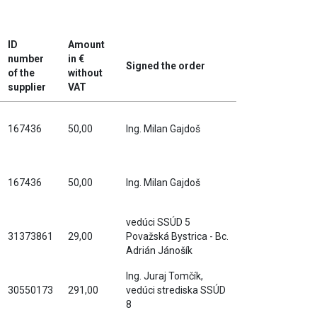
ID
Amount
number
in €
Signed the order
of the
without
supplier
VAT
167436
50,00
Ing. Milan Gajdoš
167436
50,00
Ing. Milan Gajdoš
vedúci SSÚD 5
31373861
29,00
Považská Bystrica - Bc.
Adrián Jánošík
Ing. Juraj Tomčík,
30550173
291,00
vedúci strediska SSÚD
8