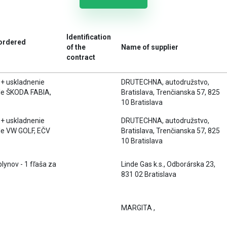
Identification
 ordered
of the
Name of supplier
contract
 + uskladnenie
DRUTECHNA, autodružstvo,
le ŠKODA FABIA,
Bratislava, Trenčianska 57, 825
10 Bratislava
 + uskladnenie
DRUTECHNA, autodružstvo,
le VW GOLF, EČV
Bratislava, Trenčianska 57, 825
10 Bratislava
lynov - 1 fľaša za
Linde Gas k.s., Odborárska 23,
831 02 Bratislava
MARGITA ,