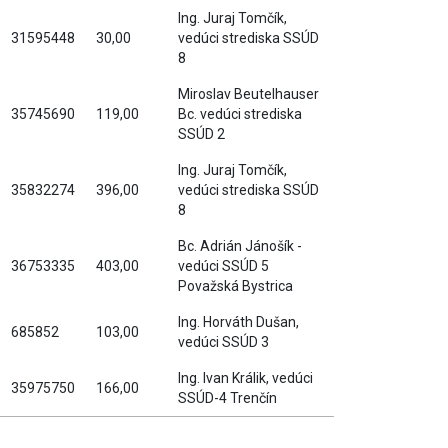
Ing. Juraj Tomčík,
31595448
30,00
vedúci strediska SSÚD
8
Miroslav Beutelhauser
35745690
119,00
Bc. vedúci strediska
SSÚD 2
Ing. Juraj Tomčík,
35832274
396,00
vedúci strediska SSÚD
8
Bc. Adrián Jánošík -
36753335
403,00
vedúci SSÚD 5
Považská Bystrica
Ing. Horváth Dušan,
685852
103,00
vedúci SSÚD 3
Ing. Ivan Králik, vedúci
35975750
166,00
SSÚD-4 Trenčín