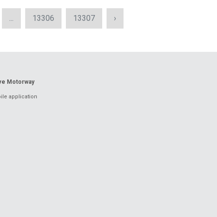
...
13306
13307
›
ove Motorway
le application