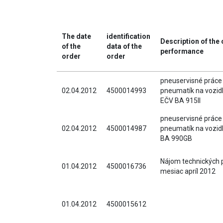
The date
identification
Description of the
of the
data of the
performance
order
order
pneuservisné práce
02.04.2012
4500014993
pneumatík na vozid
EČV BA 915II
pneuservisné práce
02.04.2012
4500014987
pneumatík na vozid
BA 990GB
Nájom technických p
01.04.2012
4500016736
mesiac apríl 2012
01.04.2012
4500015612