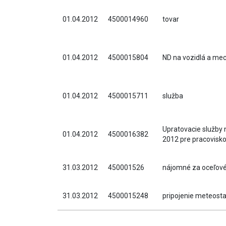
01.04.2012
4500014960
tovar
01.04.2012
4500015804
ND na vozidlá a me
01.04.2012
4500015711
služba
Upratovacie služby 
01.04.2012
4500016382
2012 pre pracovisk
31.03.2012
450001526
nájomné za oceľové
31.03.2012
4500015248
pripojenie meteosta