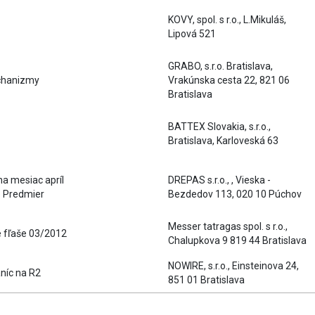
KOVY, spol. s r.o., L.Mikuláš,
Lipová 521
GRABO, s.r.o. Bratislava,
chanizmy
Vrakúnska cesta 22, 821 06
Bratislava
BATTEX Slovakia, s.r.o.,
Bratislava, Karloveská 63
na mesiac apríl
DREPAS s.r.o., , Vieska -
o Predmier
Bezdedov 113, 020 10 Púchov
Messer tatragas spol. s r.o.,
 fľaše 03/2012
Chalupkova 9 819 44 Bratislava
NOWIRE, s.r.o., Einsteinova 24,
níc na R2
851 01 Bratislava