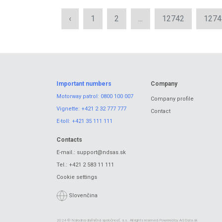
‹
1
2
...
12742
1274
Important numbers
Company
Motorway patrol:
0800 100 007
Company profile
Vignette:
+421 2 32 777 777
Contact
E-toll:
+421 35 111 111
Contacts
E-mail.:
support@ndsas.sk
Tel.:
+421 2 583 11 111
Cookie settings
Slovenčina
2024 © Národná diaľničná spoločnosť, a.s.. All rights reserved Powered by
ASData.sk