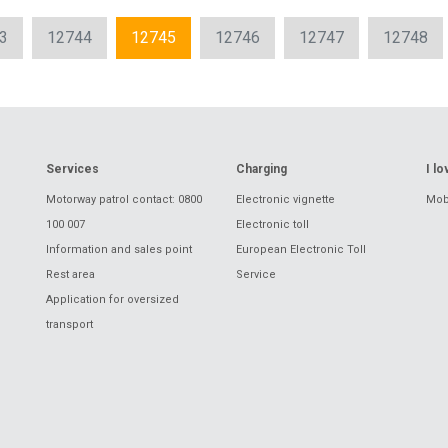
3
12744
12745
12746
12747
12748
Services
Charging
I l
Motorway patrol contact: 0800
Electronic vignette
Mobi
100 007
Electronic toll
Information and sales point
European Electronic Toll
Rest area
Service
Application for oversized
transport