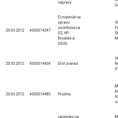
nápravy
G
El.materiál na
opravu
V
osvetlenia na
F
20.03.2012
4500014347
D2, HP-
Š
Brodské a
M
SSÚD
VA
20.03.2012
4500014434
Drôt zvárací
N
0
MB
K
20.03.2012
4500014485
Pružina
9
n
ramienko na
M