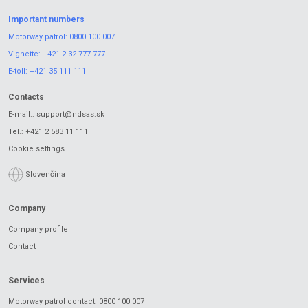
Important numbers
Motorway patrol:
0800 100 007
Vignette:
+421 2 32 777 777
E-toll:
+421 35 111 111
Contacts
E-mail.:
support@ndsas.sk
Tel.:
+421 2 583 11 111
Cookie settings
Slovenčina
Company
Company profile
Contact
Services
Motorway patrol contact: 0800 100 007