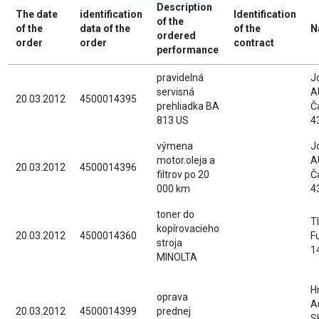
Description
The date
identification
Identification
of the
of the
data of the
of the
N
ordered
order
order
contract
performance
pravidelná
J
servisná
A
20.03.2012
4500014395
prehliadka BA
Č
813 US
4
výmena
J
motor.oleja a
A
20.03.2012
4500014396
filtrov po 20
Č
000 km
4
toner do
TI
kopírovacieho
20.03.2012
4500014360
F
stroja
1
MINOLTA
H
oprava
A
20.03.2012
4500014399
prednej
S