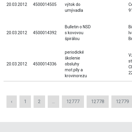
20.03.2012
4500014505
výtok do
C
umývadla
9
Bulletin o NSD
Bi
20.03.2012
4500014392
s kovovou
I
špirálou
B
periodické
V
školenie
st
20.03.2012
4500014336
obsluhy
C
mot.píly a
2
krovinorezu
‹
1
2
...
12777
12778
12779