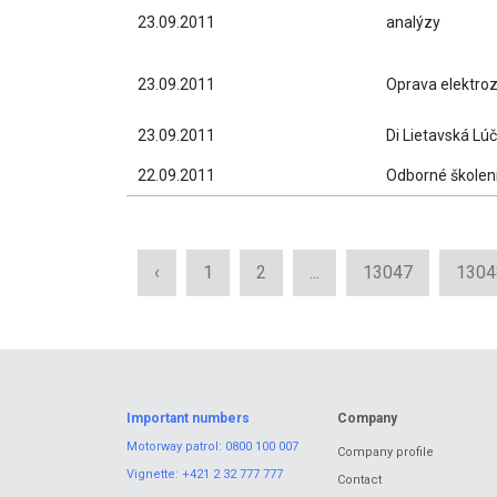
23.09.2011
analýzy
23.09.2011
Oprava elektro
23.09.2011
Di Lietavská Lú
22.09.2011
Odborné školeni
‹
1
2
...
13047
1304
Important numbers
Company
Motorway patrol:
0800 100 007
Company profile
Vignette:
+421 2 32 777 777
Contact