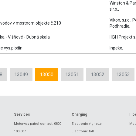
Winston & Par
s.r.o.,
Vikon, s.r.o.,
zvodov v mostnom objekte č.210
Podhradie,
čka - Višňové - Dubná skala
HBH Projekt s.r
e vys.plošín
Inpeko,
8
13049
13050
13051
13052
13053
Services
Charging
I l
Motorway patrol contact: 0800
Electronic vignette
Mobi
100 007
Electronic toll