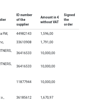
ID number
Signed
Amount in €
lier
of the
the
without VAT
supplier
order
la FM,
44982143
1,596,00
nc,
33610908
1,791,00
RTNERS,
36416533
10,000,00
RTNERS,
36416533
10,000,00
11877944
10,000,00
.o.,
36185612
1,670,97