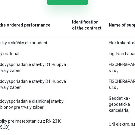
Identification
 the ordered performance
Name of supp
of the contract
dky a skúšky el.zariadení
Elektrokontro
ný materiál
Ing. Ivan Laba
dovysporiadanie stavby D1 Hubpvá
FISCHER&PA
trvalý záber
s.r.o.,
dovysporiadanie stavby D1 Hubová
FISCHER&PA
trvalý záber
s.r.o.,
Geodetika -
ovysporiadanie diaľničnej stavby
geodetická
blonov pre trvalý záber
kancelária,
ojky pre meteostanicu z RN 23 K
UNI elektro, s.r
(SSÚD)