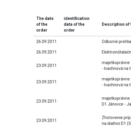
The date
identification
of the
data of the
Description of
order
order
26.09.2011
Odborné prehlia
26.09.2011
Elektroinštalač
majetkoprávne 
23.09.2011
- Ivachnová na 
majetkoprávne 
23.09.2011
- Ivachnová na 
majetkoprávne d
23.09.2011
D1 Jánovce - Ja
Zhotovenie príp
23.09.2011
na diaľnici D1 