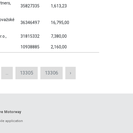
tners,
35827335
1,613,23
 Považské
36346497
16,795,00
.o.,
31815332
7,380,00
10938885
2,160,00
...
13305
13306
›
ove Motorway
le application