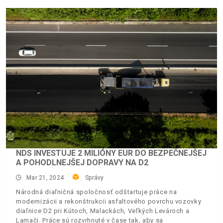
NDS INVESTUJE 2 MILIÓNY EUR DO BEZPEČNEJŠEJ
A POHODLNEJŠEJ DOPRAVY NA D2
Mar 21, 2024
Správy
Národná diaľničná spoločnosť odštartuje práce na
modernizácii a rekonštrukcii asfaltového povrchu vozovky
diaľnice D2 pri Kútoch, Malackách, Veľkých Levároch a
Lamači. Práce sú rozvrhnuté v čase tak, aby sa