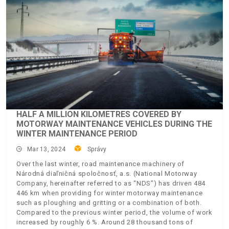
HALF A MILLION KILOMETRES COVERED BY
MOTORWAY MAINTENANCE VEHICLES DURING THE
WINTER MAINTENANCE PERIOD
Mar 13, 2024
Správy
Over the last winter, road maintenance machinery of
Národná diaľničná spoločnosť, a.s. (National Motorway
Company, hereinafter referred to as “NDS”) has driven 484
446 km when providing for winter motorway maintenance
such as ploughing and gritting or a combination of both.
Compared to the previous winter period, the volume of work
increased by roughly 6 %. Around 28 thousand tons of