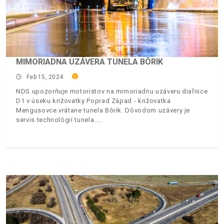
MIMORIADNA UZÁVERA TUNELA BÔRIK
Feb 15, 2024
NDS upozorňuje motoristov na mimoriadnu uzáveru diaľnice
D1 v úseku križovatky Poprad Západ - križovatka
Mengusovce vrátane tunela Bôrik. Dôvodom uzávery je
servis technológií tunela.