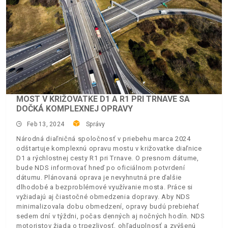
MOST V KRIŽOVATKE D1 A R1 PRI TRNAVE SA
DOČKÁ KOMPLEXNEJ OPRAVY
Feb 13, 2024
Správy
Národná diaľničná spoločnosť v priebehu marca 2024
odštartuje komplexnú opravu mostu v križovatke diaľnice
D1 a rýchlostnej cesty R1 pri Trnave. O presnom dátume,
bude NDS informovať hneď po oficiálnom potvrdení
dátumu. Plánovaná oprava je nevyhnutná pre ďalšie
dlhodobé a bezproblémové využívanie mosta. Práce si
vyžiadajú aj čiastočné obmedzenia dopravy. Aby NDS
minimalizovala dobu obmedzení, opravy budú prebiehať
sedem dní v týždni, počas denných aj nočných hodín. NDS
motoristov žiada o trpezlivosť, ohľaduplnosť a zvýšenú