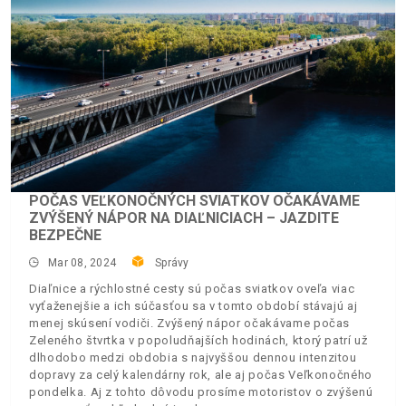
POČAS VEĽKONOČNÝCH SVIATKOV OČAKÁVAME
ZVÝŠENÝ NÁPOR NA DIAĽNICIACH – JAZDITE
BEZPEČNE
Mar 08, 2024
Správy
Diaľnice a rýchlostné cesty sú počas sviatkov oveľa viac
vyťaženejšie a ich súčasťou sa v tomto období stávajú aj
menej skúsení vodiči. Zvýšený nápor očakávame počas
Zeleného štvrtka v popoludňajších hodinách, ktorý patrí už
dlhodobo medzi obdobia s najvyššou dennou intenzitou
dopravy za celý kalendárny rok, ale aj počas Veľkonočného
pondelka. Aj z tohto dôvodu prosíme motoristov o zvýšenú