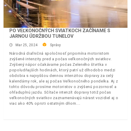
PO VEĽKONOČNÝCH SVIATKOCH ZAČÍNAME S
JARNOU ÚDRŽBOU TUNELOV
Mar 25, 2024
Správy
Národná diaľničná spoločnosť pripomína motoristom
zvýšené intenzity pred a počas veľkonočných sviatkov.
Zvýšený nápor očakávame počas Zeleného štvrtka v
popoludňajších hodinách, ktorý patrí už dlhodobo medzi
obdobia s najvyššou dennou intenzitou dopravy za celý
kalendárny rok, ale aj počas Veľkonočného pondelka. Aj z
tohto dôvodu prosíme motoristov o zvýšenú pozornosť a
ohľaduplnú jazdu. Sčítače intenzít dopravy totiž počas
veľkonočných sviatkov zaznamenávajú nárast vozidiel aj o
viac ako 40% oproti ostatným dňom.