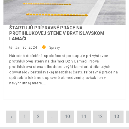
ŠTARTUJÚ PRÍPRAVNÉ PRÁCE NA
PROTIHLUKOVEJ STENE V BRATISLAVSKOM
LAMAČI
Jan 30, 2024
Správy
Národná diaľničná spoločnosť postupuje pri výstavbe
protihlukovej steny na diaľnici D2 v Lamači. Nová
protihluková stena dlhodobo zvýši komfort dotknutých
obyvateľov bratislavskej mestskej časti. Prípravné práce na
spôsobia lokálne dopravné obmedzenie, avšak len v
nevyhnutnej miere.
‹
1
2
...
10
11
12
13