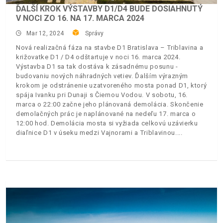
ĎALŠÍ KROK VÝSTAVBY D1/D4 BUDE DOSIAHNUTÝ
V NOCI ZO 16. NA 17. MARCA 2024
Mar 12, 2024
Správy
Nová realizačná fáza na stavbe D1 Bratislava – Triblavina a
križovatke D1 / D4 odštartuje v noci 16. marca 2024.
Výstavba D1 sa tak dostáva k zásadnému posunu -
budovaniu nových náhradných vetiev. Ďalším výrazným
krokom je odstránenie uzatvoreného mosta ponad D1, ktorý
spája Ivanku pri Dunaji s Čiernou Vodou. V sobotu, 16.
marca o 22:00 začne jeho plánovaná demolácia. Skončenie
demolačných prác je naplánované na nedeľu 17. marca o
12:00 hod. Demolácia mosta si vyžiada celkovú uzávierku
diaľnice D1 v úseku medzi Vajnorami a Triblavinou.