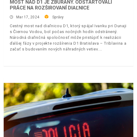
MOST NAD D1 JE ZBÚRANÝ. ODŠTARTOVALI
PRÁCE NA ROZŠIROVANÍ DIAĽNICE
Mar 17, 2024
Správy
Cestný most nad diaľnicou D1, ktorý spájal Ivanku pri Dunaji
s Čiernou Vodou, bol počas nočných hodín odstránený.
Národná diaľničná spoločnosť môže pristúpiť k realizácii
ďalšej fázy v projekte rozšírenia D1 Bratislava – Triblavina a
začať s budovaním nových náhradných vetiev.