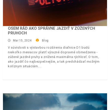
OSEM RÁD AKO SPRÁVNE JAZDIŤ V ZÚŽENÝCH
PRUHOCH
Mar 15, 2024
Blog
V súvislosti s výstavbou rozšírenia diaľnice D1 budú
niekoľko mesiacov platiť výrazné dopravné obmedzenia -
zúžené jazdné pruhy a znížená maximálna rýchlosť. O tom,
ako jazdiť čo najbezpečnejšie, a tak predchádzať možným
kolíznym situáciám.