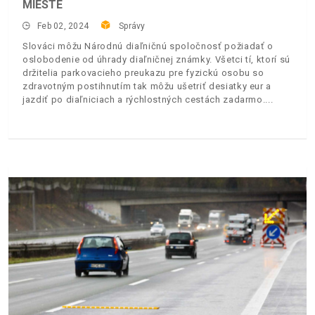
MIESTE
Feb 02, 2024
Správy
Slováci môžu Národnú diaľničnú spoločnosť požiadať o
oslobodenie od úhrady diaľničnej známky. Všetci tí, ktorí sú
držitelia parkovacieho preukazu pre fyzickú osobu so
zdravotným postihnutím tak môžu ušetriť desiatky eur a
jazdiť po diaľniciach a rýchlostných cestách zadarmo.