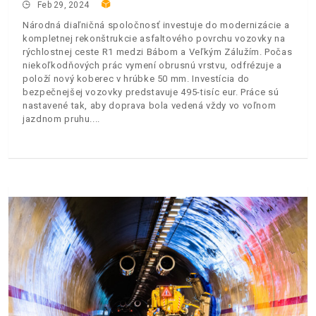
Feb 29, 2024
Národná diaľničná spoločnosť investuje do modernizácie a
kompletnej rekonštrukcie asfaltového povrchu vozovky na
rýchlostnej ceste R1 medzi Bábom a Veľkým Zálužím. Počas
niekoľkodňových prác vymení obrusnú vrstvu, odfrézuje a
položí nový koberec v hrúbke 50 mm. Investícia do
bezpečnejšej vozovky predstavuje 495-tisíc eur. Práce sú
nastavené tak, aby doprava bola vedená vždy vo voľnom
jazdnom pruhu.