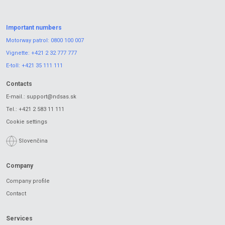
Important numbers
Motorway patrol:
0800 100 007
Vignette:
+421 2 32 777 777
E-toll:
+421 35 111 111
Contacts
E-mail.:
support@ndsas.sk
Tel.:
+421 2 583 11 111
Cookie settings
Slovenčina
Company
Company profile
Contact
Services