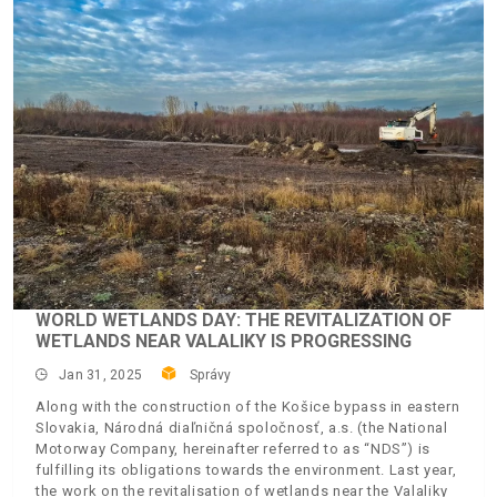
WORLD WETLANDS DAY: THE REVITALIZATION OF
WETLANDS NEAR VALALIKY IS PROGRESSING
Jan 31, 2025
Správy
Along with the construction of the Košice bypass in eastern
Slovakia, Národná diaľničná spoločnosť, a.s. (the National
Motorway Company, hereinafter referred to as “NDS”) is
fulfilling its obligations towards the environment. Last year,
the work on the revitalisation of wetlands near the Valaliky