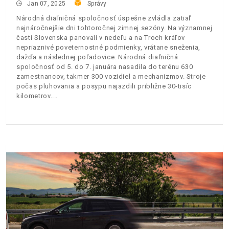
Jan 07, 2025
Správy
Národná diaľničná spoločnosť úspešne zvládla zatiaľ
najnáročnejšie dni tohtoročnej zimnej sezóny. Na významnej
časti Slovenska panovali v nedeľu a na Troch kráľov
nepriaznivé poveternostné podmienky, vrátane sneženia,
dažďa a následnej poľadovice. Národná diaľničná
spoločnosť od 5. do 7. januára nasadila do terénu 630
zamestnancov, takmer 300 vozidiel a mechanizmov. Stroje
počas pluhovania a posypu najazdili približne 30-tisíc
kilometrov.