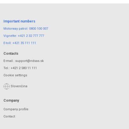
Important numbers
Motorway patrol:
0800 100 007
Vignette:
+421 2 32 777 777
E-toll:
+421 35 111 111
Contacts
E-mail.:
support@ndsas.sk
Tel.:
+421 2 583 11 111
Cookie settings
Slovenčina
Company
Company profile
Contact