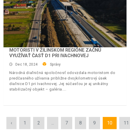
MOTORISTI V ŽILINSKOM REGIÓNE ZAČNÚ
VYUŽÍVAŤ ČASŤ D1 PRI IVACHNOVEJ
Dec 18, 2024
Správy
Národná diaľničná spoločnosť odovzdala motoristom do
predčasného užívania približne dvojkilometrový úsek
diaľnice D1 pri Ivachnovej. Jej súčasťou je aj unikátny
stabilizačný objekt – galéria.
‹
1
2
...
7
8
9
10
11