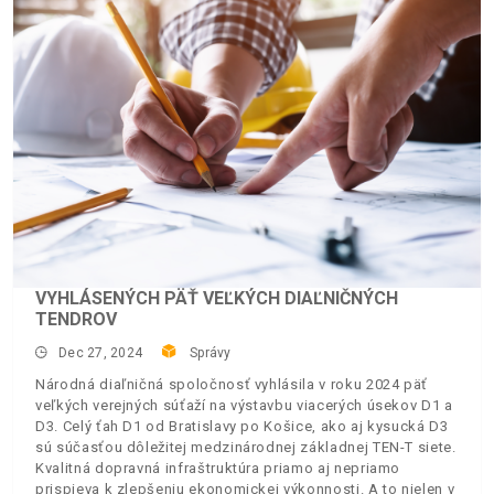
VYHLÁSENÝCH PÄŤ VEĽKÝCH DIAĽNIČNÝCH
TENDROV
Dec 27, 2024
Správy
Národná diaľničná spoločnosť vyhlásila v roku 2024 päť
veľkých verejných súťaží na výstavbu viacerých úsekov D1 a
D3. Celý ťah D1 od Bratislavy po Košice, ako aj kysucká D3
sú súčasťou dôležitej medzinárodnej základnej TEN-T siete.
Kvalitná dopravná infraštruktúra priamo aj nepriamo
prispieva k zlepšeniu ekonomickej výkonnosti. A to nielen v