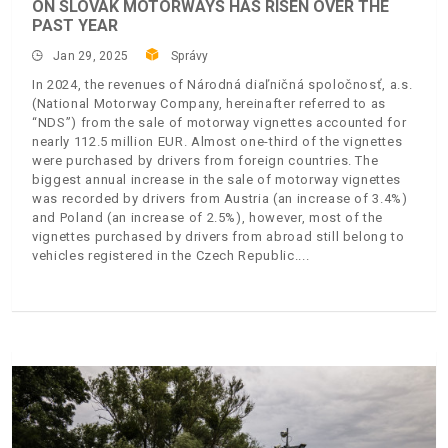
ON SLOVAK MOTORWAYS HAS RISEN OVER THE
PAST YEAR
Jan 29, 2025
Správy
In 2024, the revenues of Národná diaľničná spoločnosť, a.s.
(National Motorway Company, hereinafter referred to as
“NDS”) from the sale of motorway vignettes accounted for
nearly 112.5 million EUR. Almost one-third of the vignettes
were purchased by drivers from foreign countries. The
biggest annual increase in the sale of motorway vignettes
was recorded by drivers from Austria (an increase of 3.4%)
and Poland (an increase of 2.5%), however, most of the
vignettes purchased by drivers from abroad still belong to
vehicles registered in the Czech Republic.