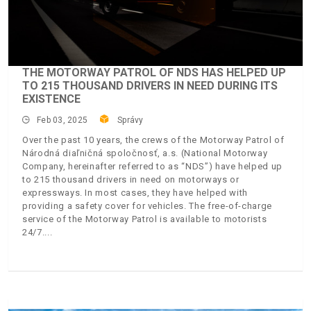
THE MOTORWAY PATROL OF NDS HAS HELPED UP
TO 215 THOUSAND DRIVERS IN NEED DURING ITS
EXISTENCE
Feb 03, 2025
Správy
Over the past 10 years, the crews of the Motorway Patrol of
Národná diaľničná spoločnosť, a.s. (National Motorway
Company, hereinafter referred to as “NDS”) have helped up
to 215 thousand drivers in need on motorways or
expressways. In most cases, they have helped with
providing a safety cover for vehicles. The free-of-charge
service of the Motorway Patrol is available to motorists
24/7.