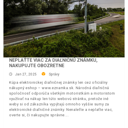
NEPLAŤTE VIAC ZA DIAĽNIČNÚ ZNÁMKU,
NAKUPUJTE OBOZRETNE
Jan 27, 2025
Správy
Kúpa elektronickej diaľničnej známky len cez oficiálny
nákupný eshop – www.eznamka.sk. Národná diaľničná
spoločnosť odporúča všetkým motoristkám a motoristom
využívať na nákup len túto webovú stránku, pretože iné
weby si od zákazníka vypýtajú omnoho vyššie sumy za
elektronické diaľničné známky. Nenaleťte a neplaťte viac,
overte si, či nakupujte správne.