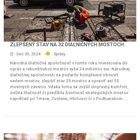
ZLEPŠENÝ STAV NA 32 DIAĽNIČNÝCH MOSTOCH
Dec 30, 2024
Správy
Národná diaľničná spoločnosť v tomto roku investovala do
opráv a rekonštrukcií mostov vyše 24 miliónov eur. Národnej
diaľničnej spoločnosti sa podarilo komplexne obnoviť
sedem mostov, zlepšiť stav 25 mostov a opraviť asi 55
mostných záverov. Vďaka tomu sa zvýšil dopravný komfort,
znížila hlučnosť či predĺžila životnosť strategických mostov
napríklad pri Trnave, Zvolene, Hlohovci či v Podbanskom.