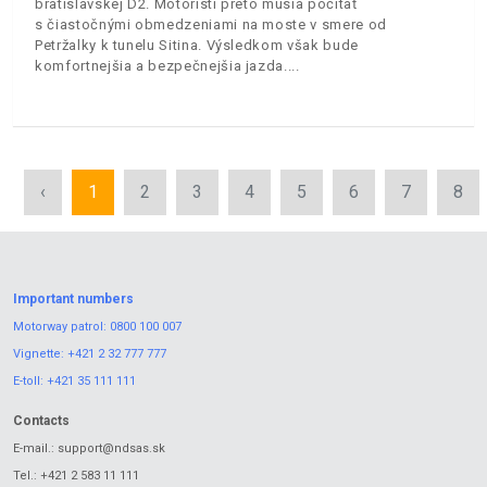
bratislavskej D2. Motoristi preto musia počítať
s čiastočnými obmedzeniami na moste v smere od
Petržalky k tunelu Sitina. Výsledkom však bude
komfortnejšia a bezpečnejšia jazda.
‹
1
2
3
4
5
6
7
8
Important numbers
Motorway patrol:
0800 100 007
Vignette:
+421 2 32 777 777
E-toll:
+421 35 111 111
Contacts
E-mail.:
support@ndsas.sk
Tel.:
+421 2 583 11 111