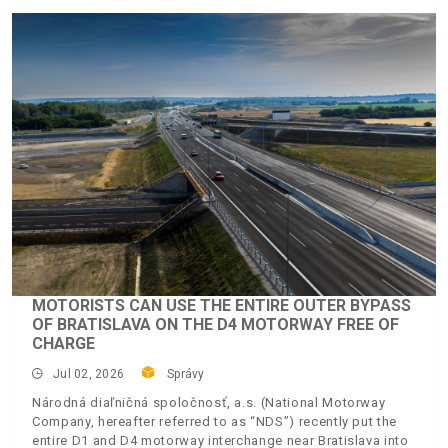
MOTORISTS CAN USE THE ENTIRE OUTER BYPASS
OF BRATISLAVA ON THE D4 MOTORWAY FREE OF
CHARGE
Jul 02, 2026
Správy
Národná diaľničná spoločnosť, a.s. (National Motorway
Company, hereafter referred to as “NDS”) recently put the
entire D1 and D4 motorway interchange near Bratislava into