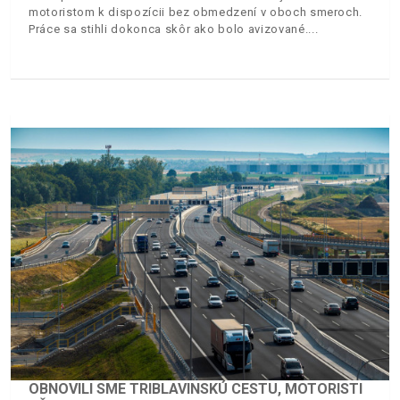
motoristom k dispozícii bez obmedzení v oboch smeroch.
Práce sa stihli dokonca skôr ako bolo avizované.
OBNOVILI SME TRIBLAVINSKÚ CESTU, MOTORISTI