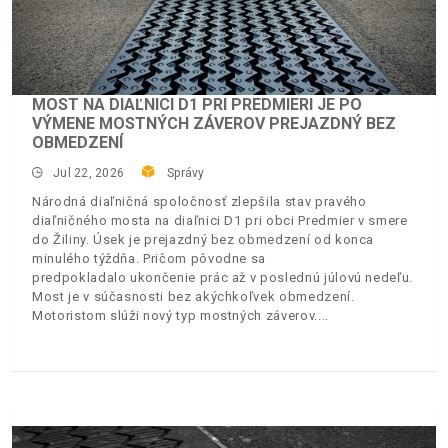
MOST NA DIAĽNICI D1 PRI PREDMIERI JE PO
VÝMENE MOSTNÝCH ZÁVEROV PREJAZDNÝ BEZ
OBMEDZENÍ
Jul 22, 2026
Správy
Národná diaľničná spoločnosť zlepšila stav pravého
diaľničného mosta na diaľnici D1 pri obci Predmier v smere
do Žiliny. Úsek je prejazdný bez obmedzení od konca
minulého týždňa. Pričom pôvodne sa
predpokladalo ukončenie prác až v poslednú júlovú nedeľu.
Most je v súčasnosti bez akýchkoľvek obmedzení.
Motoristom slúži nový typ mostných záverov.