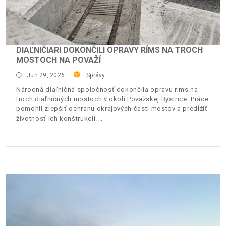
DIAĽNIČIARI DOKONČILI OPRAVY RÍMS NA TROCH
MOSTOCH NA POVAŽÍ
Jun 29, 2026
Správy
Národná diaľničná spoločnosť dokončila opravu ríms na
troch diaľničných mostoch v okolí Považskej Bystrice. Práce
pomohli zlepšiť ochranu okrajových častí mostov a predĺžiť
životnosť ich konštrukcií.