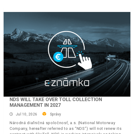
NDS WILL TAKE OVER TOLL COLLECTION
MANAGEMENT IN 2027
Jul 10, 2026
Správy
Národná diaľničná spoločnosť, a.s. (National Motorway
Company, hereafter referred to as “NDS”) will not renew its