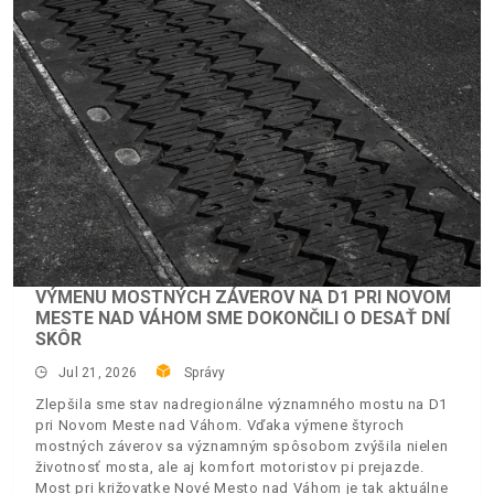
VÝMENU MOSTNÝCH ZÁVEROV NA D1 PRI NOVOM
MESTE NAD VÁHOM SME DOKONČILI O DESAŤ DNÍ
SKÔR
Jul 21, 2026
Správy
Zlepšila sme stav nadregionálne významného mostu na D1
pri Novom Meste nad Váhom. Vďaka výmene štyroch
mostných záverov sa významným spôsobom zvýšila nielen
životnosť mosta, ale aj komfort motoristov pi prejazde.
Most pri križovatke Nové Mesto nad Váhom je tak aktuálne