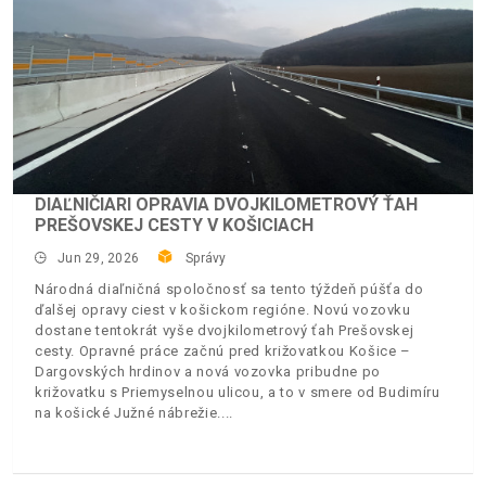
DIAĽNIČIARI OPRAVIA DVOJKILOMETROVÝ ŤAH
PREŠOVSKEJ CESTY V KOŠICIACH
Jun 29, 2026
Správy
Národná diaľničná spoločnosť sa tento týždeň púšťa do
ďalšej opravy ciest v košickom regióne. Novú vozovku
dostane tentokrát vyše dvojkilometrový ťah Prešovskej
cesty. Opravné práce začnú pred križovatkou Košice –
Dargovských hrdinov a nová vozovka pribudne po
križovatku s Priemyselnou ulicou, a to v smere od Budimíru
na košické Južné nábrežie.