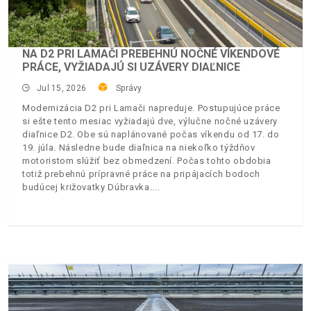
NA D2 PRI LAMAČI PREBEHNÚ NOČNÉ VÍKENDOVÉ
PRÁCE, VYŽIADAJÚ SI UZÁVERY DIAĽNICE
Jul 15, 2026
Správy
Modernizácia D2 pri Lamači napreduje. Postupujúce práce
si ešte tento mesiac vyžiadajú dve, výlučne nočné uzávery
diaľnice D2. Obe sú naplánované počas víkendu od 17. do
19. júla. Následne bude diaľnica na niekoľko týždňov
motoristom slúžiť bez obmedzení. Počas tohto obdobia
totiž prebehnú prípravné práce na pripájacích bodoch
budúcej križovatky Dúbravka.