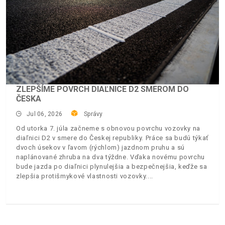
ZLEPŠÍME POVRCH DIAĽNICE D2 SMEROM DO
ČESKA
Jul 06, 2026
Správy
Od utorka 7. júla začneme s obnovou povrchu vozovky na
diaľnici D2 v smere do Českej republiky. Práce sa budú týkať
dvoch úsekov v ľavom (rýchlom) jazdnom pruhu a sú
naplánované zhruba na dva týždne. Vďaka novému povrchu
bude jazda po diaľnici plynulejšia a bezpečnejšia, keďže sa
zlepšia protišmykové vlastnosti vozovky.