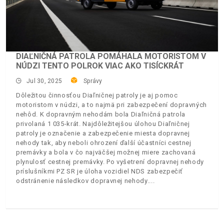
DIAĽNIČNÁ PATROLA POMÁHALA MOTORISTOM V
NÚDZI TENTO POLROK VIAC AKO TISÍCKRÁT
Jul 30, 2025
Správy
Dôležitou činnosťou Diaľničnej patroly je aj pomoc
motoristom v núdzi, a to najmä pri zabezpečení dopravných
nehôd. K dopravným nehodám bola Diaľničná patrola
privolaná 1 035-krát. Najdôležitejšou úlohou Diaľničnej
patroly je označenie a zabezpečenie miesta dopravnej
nehody tak, aby neboli ohrození ďalší účastníci cestnej
premávky a bola v čo najväčšej možnej miere zachovaná
plynulosť cestnej premávky. Po vyšetrení dopravnej nehody
príslušníkmi PZ SR je úloha vozidiel NDS zabezpečiť
odstránenie následkov dopravnej nehody.