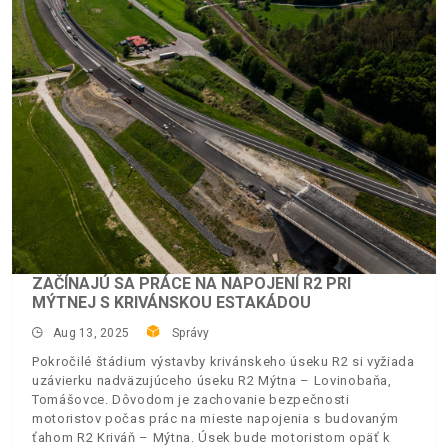
ZAČÍNAJÚ SA PRÁCE NA NAPOJENÍ R2 PRI
MÝTNEJ S KRIVÁNSKOU ESTAKÁDOU
Aug 13, 2025
Správy
Pokročilé štádium výstavby krivánskeho úseku R2 si vyžiada
uzávierku nadväzujúceho úseku R2 Mýtna – Lovinobaňa,
Tomášovce. Dôvodom je zachovanie bezpečnosti
motoristov počas prác na mieste napojenia s budovaným
ťahom R2 Kriváň – Mýtna. Úsek bude motoristom opäť k