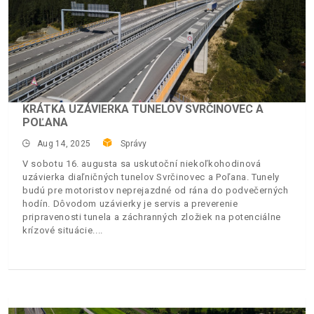
KRÁTKA UZÁVIERKA TUNELOV SVRČINOVEC A
POĽANA
Aug 14, 2025
Správy
V sobotu 16. augusta sa uskutoční niekoľkohodinová
uzávierka diaľničných tunelov Svrčinovec a Poľana. Tunely
budú pre motoristov neprejazdné od rána do podvečerných
hodín. Dôvodom uzávierky je servis a preverenie
pripravenosti tunela a záchranných zložiek na potenciálne
krízové situácie.