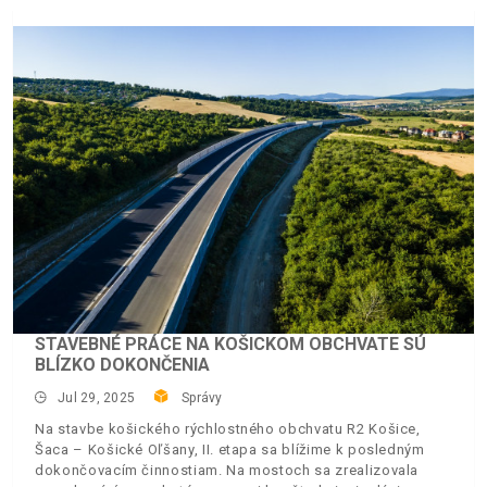
STAVEBNÉ PRÁCE NA KOŠICKOM OBCHVATE SÚ
BLÍZKO DOKONČENIA
Jul 29, 2025
Správy
Na stavbe košického rýchlostného obchvatu R2 Košice,
Šaca – Košické Oľšany, II. etapa sa blížime k posledným
dokončovacím činnostiam. Na mostoch sa zrealizovala