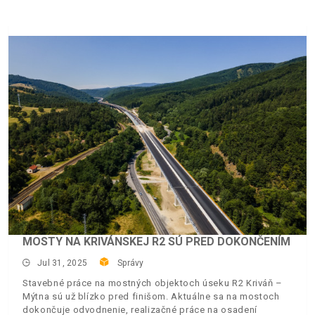
MOSTY NA KRIVÁNSKEJ R2 SÚ PRED DOKONČENÍM
Jul 31, 2025
Správy
Stavebné práce na mostných objektoch úseku R2 Kriváň –
Mýtna sú už blízko pred finišom. Aktuálne sa na mostoch
dokončuje odvodnenie, realizačné práce na osadení