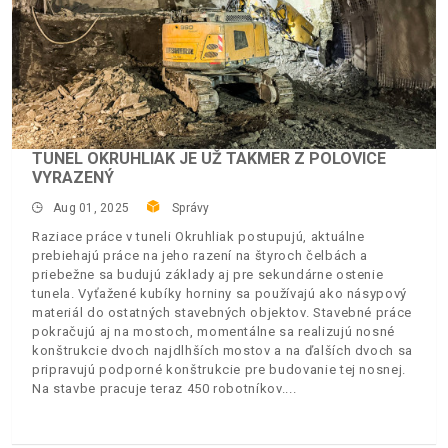
TUNEL OKRUHLIAK JE UŽ TAKMER Z POLOVICE
VYRAZENÝ
Aug 01, 2025
Správy
Raziace práce v tuneli Okruhliak postupujú, aktuálne
prebiehajú práce na jeho razení na štyroch čelbách a
priebežne sa budujú základy aj pre sekundárne ostenie
tunela. Vyťažené kubíky horniny sa používajú ako násypový
materiál do ostatných stavebných objektov. Stavebné práce
pokračujú aj na mostoch, momentálne sa realizujú nosné
konštrukcie dvoch najdlhších mostov a na ďalších dvoch sa
pripravujú podporné konštrukcie pre budovanie tej nosnej.
Na stavbe pracuje teraz 450 robotníkov.