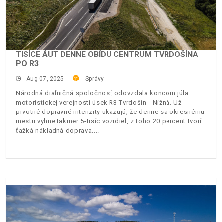
TISÍCE ÁUT DENNE OBÍDU CENTRUM TVRDOŠÍNA
PO R3
Aug 07, 2025
Správy
Národná diaľničná spoločnosť odovzdala koncom júla
motoristickej verejnosti úsek R3 Tvrdošín - Nižná. Už
prvotné dopravné intenzity ukazujú, že denne sa okresnému
mestu vyhne takmer 5-tisíc vozidiel, z toho 20 percent tvorí
ťažká nákladná doprava.