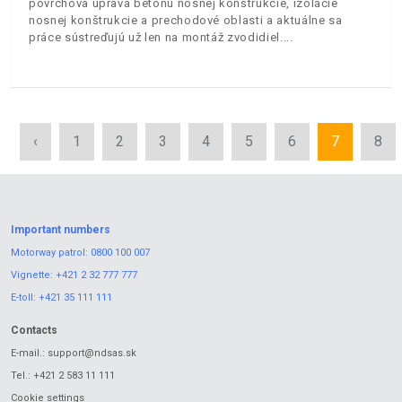
povrchová úprava betónu nosnej konštrukcie, izolácie
nosnej konštrukcie a prechodové oblasti a aktuálne sa
práce sústreďujú už len na montáž zvodidiel.
‹
1
2
3
4
5
6
7
8
Important numbers
Motorway patrol:
0800 100 007
Vignette:
+421 2 32 777 777
E-toll:
+421 35 111 111
Contacts
E-mail.:
support@ndsas.sk
Tel.:
+421 2 583 11 111
Cookie settings