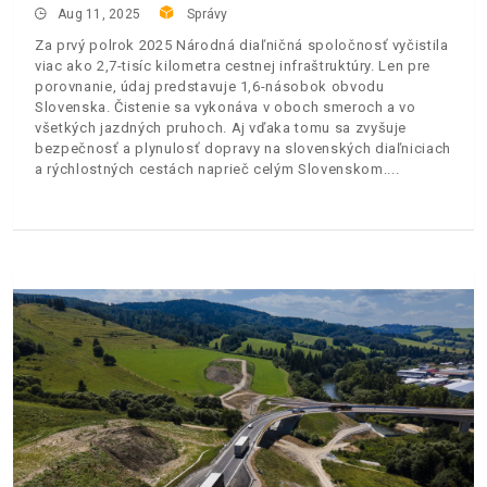
Aug 11, 2025
Správy
Za prvý polrok 2025 Národná diaľničná spoločnosť vyčistila
viac ako 2,7-tisíc kilometra cestnej infraštruktúry. Len pre
porovnanie, údaj predstavuje 1,6-násobok obvodu
Slovenska. Čistenie sa vykonáva v oboch smeroch a vo
všetkých jazdných pruhoch. Aj vďaka tomu sa zvyšuje
bezpečnosť a plynulosť dopravy na slovenských diaľniciach
a rýchlostných cestách naprieč celým Slovenskom.