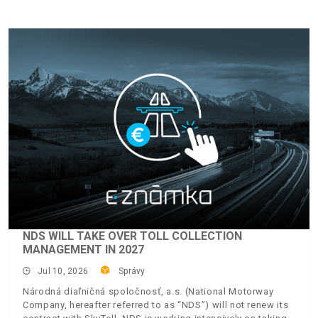
NDS WILL TAKE OVER TOLL COLLECTION
MANAGEMENT IN 2027
Jul 10, 2026
Správy
Národná diaľničná spoločnosť, a.s. (National Motorway
Company, hereafter referred to as “NDS”) will not renew its