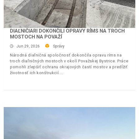
DIAĽNIČIARI DOKONČILI OPRAVY RÍMS NA TROCH
MOSTOCH NA POVAŽÍ
Jun 29, 2026
Správy
Národná diaľničná spoločnosť dokončila opravu ríms na
troch diaľničných mostoch v okolí Považskej Bystrice. Práce
pomohli zlepšiť ochranu okrajových častí mostov a predĺžiť
životnosť ich konštrukcií.