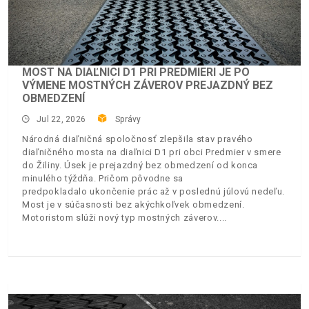
MOST NA DIAĽNICI D1 PRI PREDMIERI JE PO
VÝMENE MOSTNÝCH ZÁVEROV PREJAZDNÝ BEZ
OBMEDZENÍ
Jul 22, 2026
Správy
Národná diaľničná spoločnosť zlepšila stav pravého
diaľničného mosta na diaľnici D1 pri obci Predmier v smere
do Žiliny. Úsek je prejazdný bez obmedzení od konca
minulého týždňa. Pričom pôvodne sa
predpokladalo ukončenie prác až v poslednú júlovú nedeľu.
Most je v súčasnosti bez akýchkoľvek obmedzení.
Motoristom slúži nový typ mostných záverov.