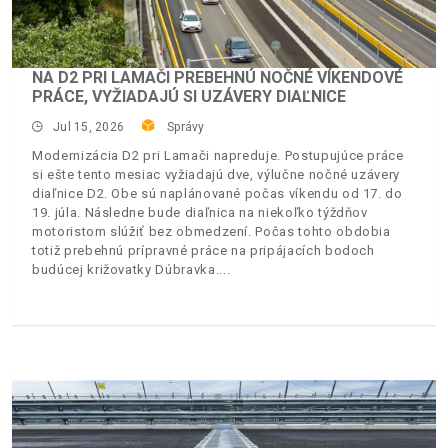
NA D2 PRI LAMAČI PREBEHNÚ NOČNÉ VÍKENDOVÉ
PRÁCE, VYŽIADAJÚ SI UZÁVERY DIAĽNICE
Jul 15, 2026
Správy
Modernizácia D2 pri Lamači napreduje. Postupujúce práce
si ešte tento mesiac vyžiadajú dve, výlučne nočné uzávery
diaľnice D2. Obe sú naplánované počas víkendu od 17. do
19. júla. Následne bude diaľnica na niekoľko týždňov
motoristom slúžiť bez obmedzení. Počas tohto obdobia
totiž prebehnú prípravné práce na pripájacích bodoch
budúcej križovatky Dúbravka.