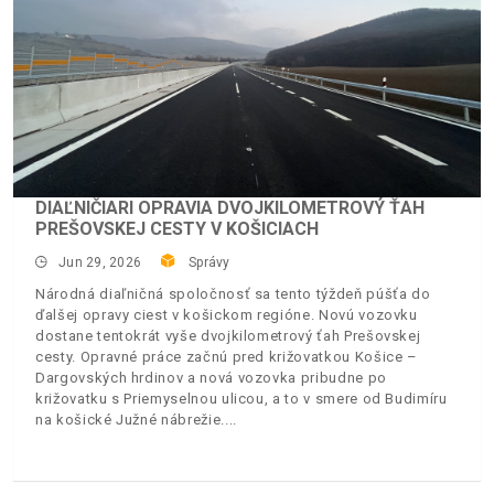
DIAĽNIČIARI OPRAVIA DVOJKILOMETROVÝ ŤAH
PREŠOVSKEJ CESTY V KOŠICIACH
Jun 29, 2026
Správy
Národná diaľničná spoločnosť sa tento týždeň púšťa do
ďalšej opravy ciest v košickom regióne. Novú vozovku
dostane tentokrát vyše dvojkilometrový ťah Prešovskej
cesty. Opravné práce začnú pred križovatkou Košice –
Dargovských hrdinov a nová vozovka pribudne po
križovatku s Priemyselnou ulicou, a to v smere od Budimíru
na košické Južné nábrežie.