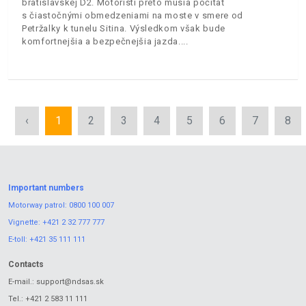
bratislavskej D2. Motoristi preto musia počítať
s čiastočnými obmedzeniami na moste v smere od
Petržalky k tunelu Sitina. Výsledkom však bude
komfortnejšia a bezpečnejšia jazda.
‹
1
2
3
4
5
6
7
8
Important numbers
Motorway patrol:
0800 100 007
Vignette:
+421 2 32 777 777
E-toll:
+421 35 111 111
Contacts
E-mail.:
support@ndsas.sk
Tel.:
+421 2 583 11 111