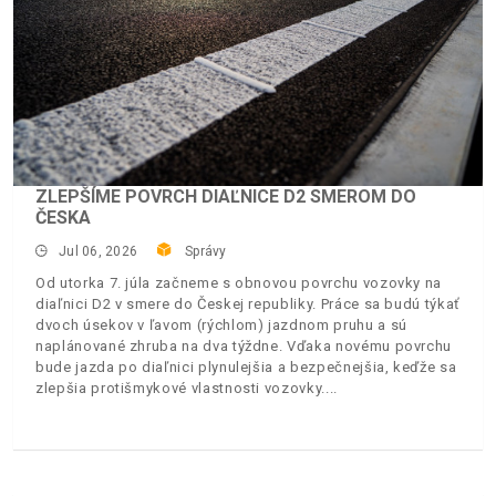
ZLEPŠÍME POVRCH DIAĽNICE D2 SMEROM DO
ČESKA
Jul 06, 2026
Správy
Od utorka 7. júla začneme s obnovou povrchu vozovky na
diaľnici D2 v smere do Českej republiky. Práce sa budú týkať
dvoch úsekov v ľavom (rýchlom) jazdnom pruhu a sú
naplánované zhruba na dva týždne. Vďaka novému povrchu
bude jazda po diaľnici plynulejšia a bezpečnejšia, keďže sa
zlepšia protišmykové vlastnosti vozovky.