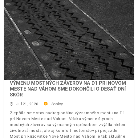
VÝMENU MOSTNÝCH ZÁVEROV NA D1 PRI NOVOM
MESTE NAD VÁHOM SME DOKONČILI O DESAŤ DNÍ
SKÔR
Jul 21, 2026
Správy
Zlepšila sme stav nadregionálne významného mostu na D1
pri Novom Meste nad Váhom. Vďaka výmene štyroch
mostných záverov sa významným spôsobom zvýšila nielen
životnosť mosta, ale aj komfort motoristov pi prejazde.
Most pri križovatke Nové Mesto nad Váhom je tak aktuálne