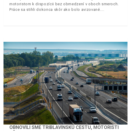
motoristom k dispozícii bez obmedzení v oboch smeroch.
Práce sa stihli dokonca skôr ako bolo avizované.
OBNOVILI SME TRIBLAVINSKÚ CESTU, MOTORISTI