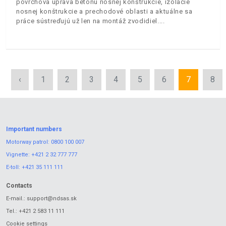
povrchová úprava betónu nosnej konštrukcie, izolácie
nosnej konštrukcie a prechodové oblasti a aktuálne sa
práce sústreďujú už len na montáž zvodidiel.
‹
1
2
3
4
5
6
7
8
Important numbers
Motorway patrol:
0800 100 007
Vignette:
+421 2 32 777 777
E-toll:
+421 35 111 111
Contacts
E-mail.:
support@ndsas.sk
Tel.:
+421 2 583 11 111
Cookie settings