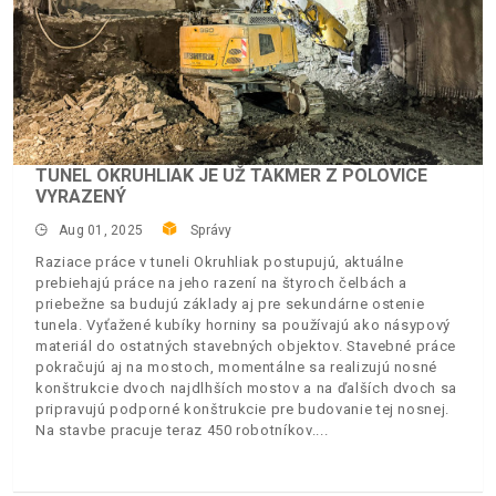
TUNEL OKRUHLIAK JE UŽ TAKMER Z POLOVICE
VYRAZENÝ
Aug 01, 2025
Správy
Raziace práce v tuneli Okruhliak postupujú, aktuálne
prebiehajú práce na jeho razení na štyroch čelbách a
priebežne sa budujú základy aj pre sekundárne ostenie
tunela. Vyťažené kubíky horniny sa používajú ako násypový
materiál do ostatných stavebných objektov. Stavebné práce
pokračujú aj na mostoch, momentálne sa realizujú nosné
konštrukcie dvoch najdlhších mostov a na ďalších dvoch sa
pripravujú podporné konštrukcie pre budovanie tej nosnej.
Na stavbe pracuje teraz 450 robotníkov.