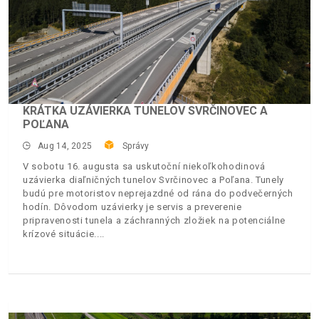
KRÁTKA UZÁVIERKA TUNELOV SVRČINOVEC A
POĽANA
Aug 14, 2025
Správy
V sobotu 16. augusta sa uskutoční niekoľkohodinová
uzávierka diaľničných tunelov Svrčinovec a Poľana. Tunely
budú pre motoristov neprejazdné od rána do podvečerných
hodín. Dôvodom uzávierky je servis a preverenie
pripravenosti tunela a záchranných zložiek na potenciálne
krízové situácie.