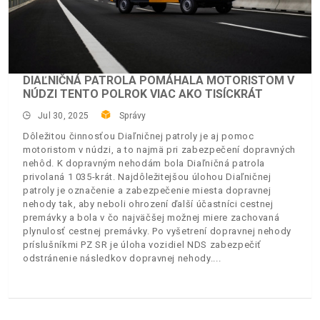
DIAĽNIČNÁ PATROLA POMÁHALA MOTORISTOM V
NÚDZI TENTO POLROK VIAC AKO TISÍCKRÁT
Jul 30, 2025
Správy
Dôležitou činnosťou Diaľničnej patroly je aj pomoc
motoristom v núdzi, a to najmä pri zabezpečení dopravných
nehôd. K dopravným nehodám bola Diaľničná patrola
privolaná 1 035-krát. Najdôležitejšou úlohou Diaľničnej
patroly je označenie a zabezpečenie miesta dopravnej
nehody tak, aby neboli ohrození ďalší účastníci cestnej
premávky a bola v čo najväčšej možnej miere zachovaná
plynulosť cestnej premávky. Po vyšetrení dopravnej nehody
príslušníkmi PZ SR je úloha vozidiel NDS zabezpečiť
odstránenie následkov dopravnej nehody.