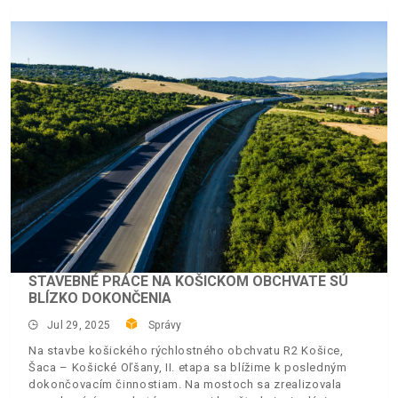
STAVEBNÉ PRÁCE NA KOŠICKOM OBCHVATE SÚ
BLÍZKO DOKONČENIA
Jul 29, 2025
Správy
Na stavbe košického rýchlostného obchvatu R2 Košice,
Šaca – Košické Oľšany, II. etapa sa blížime k posledným
dokončovacím činnostiam. Na mostoch sa zrealizovala