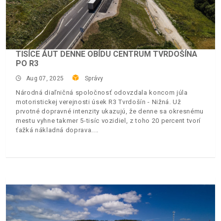
TISÍCE ÁUT DENNE OBÍDU CENTRUM TVRDOŠÍNA
PO R3
Aug 07, 2025
Správy
Národná diaľničná spoločnosť odovzdala koncom júla
motoristickej verejnosti úsek R3 Tvrdošín - Nižná. Už
prvotné dopravné intenzity ukazujú, že denne sa okresnému
mestu vyhne takmer 5-tisíc vozidiel, z toho 20 percent tvorí
ťažká nákladná doprava.