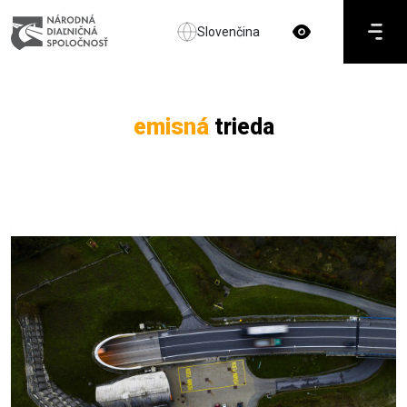
Slovenčina
emisná
trieda