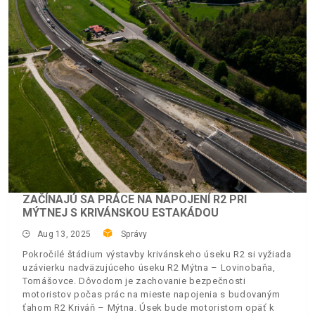
ZAČÍNAJÚ SA PRÁCE NA NAPOJENÍ R2 PRI
MÝTNEJ S KRIVÁNSKOU ESTAKÁDOU
Aug 13, 2025
Správy
Pokročilé štádium výstavby krivánskeho úseku R2 si vyžiada
uzávierku nadväzujúceho úseku R2 Mýtna – Lovinobaňa,
Tomášovce. Dôvodom je zachovanie bezpečnosti
motoristov počas prác na mieste napojenia s budovaným
ťahom R2 Kriváň – Mýtna. Úsek bude motoristom opäť k