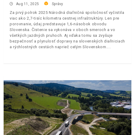
Aug 11, 2025
Správy
Za prvý polrok 2025 Národná diaľničná spoločnosť vyčistila
viac ako 2,7-tisíc kilometra cestnej infraštruktúry. Len pre
porovnanie, údaj predstavuje 1,6-násobok obvodu
Slovenska. Čistenie sa vykonáva v oboch smeroch a vo
všetkých jazdných pruhoch. Aj vďaka tomu sa zvyšuje
bezpečnosť a plynulosť dopravy na slovenských diaľniciach
a rýchlostných cestách naprieč celým Slovenskom.