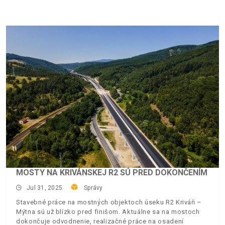
MOSTY NA KRIVÁNSKEJ R2 SÚ PRED DOKONČENÍM
Jul 31, 2025
Správy
Stavebné práce na mostných objektoch úseku R2 Kriváň –
Mýtna sú už blízko pred finišom. Aktuálne sa na mostoch
dokončuje odvodnenie, realizačné práce na osadení