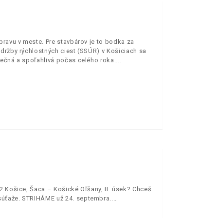
pravu v meste. Pre stavbárov je to bodka za
údržby rýchlostných ciest (SSÚR) v Košiciach sa
pečná a spoľahlivá počas celého roka.
2 Košice, Šaca – Košické Oľšany, II. úsek? Chceš
 súťaže. STRIHÁME už 24. septembra.