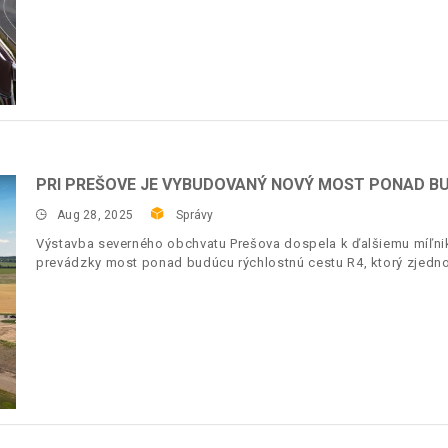
PRI PREŠOVE JE VYBUDOVANÝ NOVÝ MOST PONAD B
Aug 28, 2025
Správy
Výstavba severného obchvatu Prešova dospela k ďalšiemu míľnik
prevádzky most ponad budúcu rýchlostnú cestu R4, ktorý zjedn