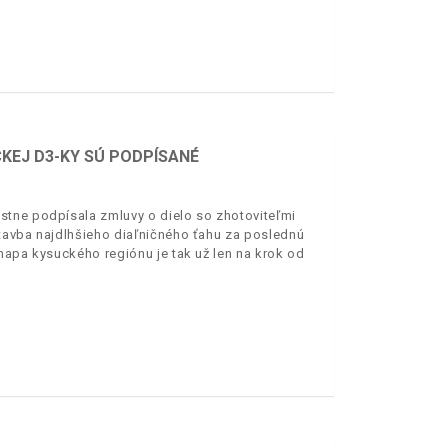
CKEJ D3-KY SÚ PODPÍSANÉ
stne podpísala zmluvy o dielo so zhotoviteľmi
tavba najdlhšieho diaľničného ťahu za poslednú
mapa kysuckého regiónu je tak už len na krok od