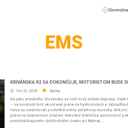
Slovenčina
EMS
KRIVÁNSKA R2 SA DOKONČUJE, MOTORISTOM BUDE S
Oct 22, 2025
Správy
Na juhu stredného Slovenska sa rodí nový príbeh dopravy. Úsek 
– na mostoch boli ukončené práce na hydroizolácii a zábradliach
trase sa zrealizovali posledné vrstvy asfaltovej vozovky, dokonči
práce na dopravnom značení. Národná diaľničná spoločnosť pokr
predchádzajúceho rýchlostného úseku pri Mýtnej.