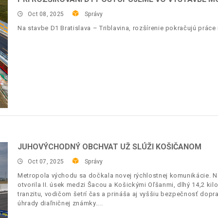
Oct 08, 2025
Správy
Na stavbe D1 Bratislava – Triblavina, rozšírenie pokračujú prác
JUHOVÝCHODNÝ OBCHVAT UŽ SLÚŽI KOŠIČANOM
Oct 07, 2025
Správy
Metropola východu sa dočkala novej rýchlostnej komunikácie. 
otvorila II. úsek medzi Šacou a Košickými Oľšanmi, dlhý 14,2 ki
tranzitu, vodičom šetrí čas a prináša aj vyššiu bezpečnosť dopr
úhrady diaľničnej známky.