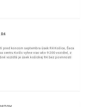
 R4
sti pred koncom septembra úsek R4 Košice, Šaca
a centru Košíc vyhne viac ako 9 200 vozidiel, z
bné vozidlá je úsek košickej R4 bez povinnosti
MOSTOV