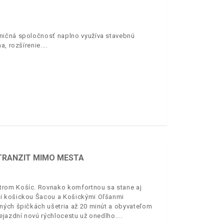
ničná spoločnosť naplno využíva stavebnú
a, rozšírenie.
 TRANZIT MIMO MESTA
trom Košíc. Rovnako komfortnou sa stane aj
zi košickou Šacou a Košickými Oľšanmi
ných špičkách ušetria až 20 minút a obyvateľom
ejazdní novú rýchlocestu už onedlho.