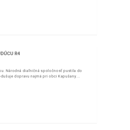
UDÚCU R4
u. Národná diaľničná spoločnosť pustila do
odušuje dopravu najmä pri obci Kapušany.