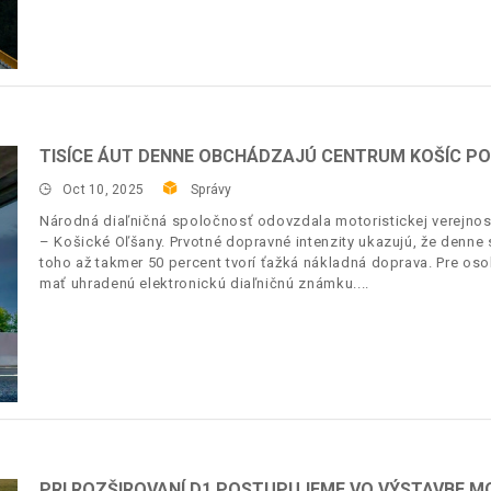
TISÍCE ÁUT DENNE OBCHÁDZAJÚ CENTRUM KOŠÍC PO
Oct 10, 2025
Správy
Národná diaľničná spoločnosť odovzdala motoristickej verejno
– Košické Oľšany. Prvotné dopravné intenzity ukazujú, že denne s
toho až takmer 50 percent tvorí ťažká nákladná doprava. Pre oso
mať uhradenú elektronickú diaľničnú známku.
PRI ROZŠIROVANÍ D1 POSTUPUJEME VO VÝSTAVBE 