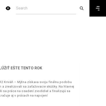
LÚŽIŤ EŠTE TENTO ROK
R2 Kriváň – Mýtna získava svoju finálnu podobu
 a zrealizovali sa zaťažovacie skúšky. Na hlavnej
li sa práce na osadení zvodidiel a finalizujú sa
ačuje aj v prácach na napojení