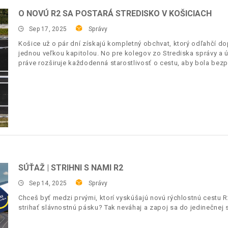
O NOVÚ R2 SA POSTARÁ STREDISKO V KOŠICIACH
Sep 17, 2025
Správy
Košice už o pár dní získajú kompletný obchvat, ktorý odľahčí do
jednou veľkou kapitolou. No pre kolegov zo Strediska správy a 
práve rozširuje každodenná starostlivosť o cestu, aby bola bez
SÚŤAŽ | STRIHNI S NAMI R2
Sep 14, 2025
Správy
Chceš byť medzi prvými, ktorí vyskúšajú novú rýchlostnú cestu R
strihať slávnostnú pásku? Tak neváhaj a zapoj sa do jedinečnej