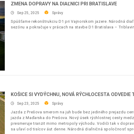
ZMENA DOPRAVY NA DIAĽNICI PRI BRATISLAVE
Sep 25, 2025
Správy
Spúšťame rekonštrukciu D1 pri Vajnorskom jazere. Národná diaľ
sezónu a pokračuje v prácach na stavbe D1 Bratislava – Triblavin
KOŠICE SI VYDÝCHNU, NOVÁ RÝCHLOCESTA ODVEDIE
Sep 23, 2025
Správy
Jazda z Prešova smerom na juh bude bez jediného prejazdu cen
jazda z Maďarska do Prešova. Nový úsek rýchlostnej cesty med
presmeruje tranzit mimo metropoly východu. Vodiči tak v doprav
sa uľaví od tisícov áut denne. Národná diaľničná spoločnosť spr