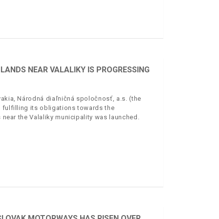
LANDS NEAR VALALIKY IS PROGRESSING
akia, Národná diaľničná spoločnosť, a.s. (the
ulfilling its obligations towards the
s near the Valaliky municipality was launched.
 SLOVAK MOTORWAYS HAS RISEN OVER