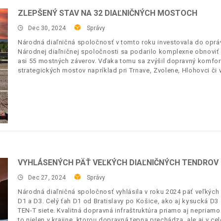
ZLEPŠENÝ STAV NA 32 DIAĽNIČNÝCH MOSTOCH
Dec 30, 2024
Správy
Národná diaľničná spoločnosť v tomto roku investovala do opráv
Národnej diaľničnej spoločnosti sa podarilo komplexne obnoviť
asi 55 mostných záverov. Vďaka tomu sa zvýšil dopravný komfort, 
strategických mostov napríklad pri Trnave, Zvolene, Hlohovci č
VYHLÁSENÝCH PÄŤ VEĽKÝCH DIAĽNIČNÝCH TENDROV
Dec 27, 2024
Správy
Národná diaľničná spoločnosť vyhlásila v roku 2024 päť veľkých 
D1 a D3. Celý ťah D1 od Bratislavy po Košice, ako aj kysucká D
TEN-T siete. Kvalitná dopravná infraštruktúra priamo aj nepriam
to nielen v krajine, ktorou dopravná tepna prechádza, ale aj v 