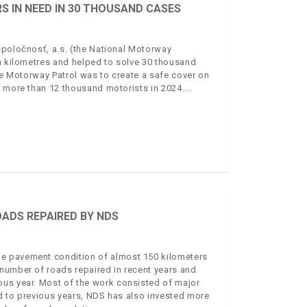
S IN NEED IN 30 THOUSAND CASES
spoločnosť, a.s. (the National Motorway
on kilometres and helped to solve 30 thousand
the Motorway Patrol was to create a safe cover on
o more than 12 thousand motorists in 2024.
OADS REPAIRED BY NDS
e pavement condition of almost 150 kilometers
number of roads repaired in recent years and
ous year. Most of the work consisted of major
d to previous years, NDS has also invested more