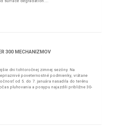
oad surface degradation.
ER 300 MECHANIZMOV
jšie dni tohtoročnej zimnej sezóny. Na
nepriaznivé poveternostné podmienky, vrátane
očnosť od 5. do 7. januára nasadila do terénu
čas pluhovania a posypu najazdili približne 30-