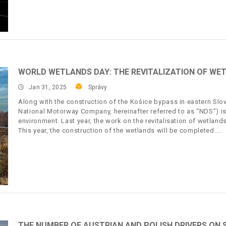
WORLD WETLANDS DAY: THE REVITALIZATION OF WET
Jan 31, 2025
Správy
Along with the construction of the Košice bypass in eastern Slov
National Motorway Company, hereinafter referred to as “NDS”) is f
environment. Last year, the work on the revitalisation of wetland
This year, the construction of the wetlands will be completed.
THE NUMBER OF AUSTRIAN AND POLISH DRIVERS ON