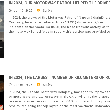
IN 2024, OUR MOTORWAY PATROL HELPED THE DRIVER
Jan 10, 2025
Správy
In 2024, the crews of the Motorway Patrol of Národná diaľničná 
Company, hereinafter referred to as “NDS”) drove over 2,5 milli
incidents on the roads. As usual, the most frequent activity of 
the motorway for vehicles in need – this service was provided t
IN 2024, THE LARGEST NUMBER OF KILOMETERS OF R
Jan 08, 2025
Správy
In 2024, the National Motorway Company, managed to improve th
of motorways and expressways in Slovakia, which is the largest 
represents an increase of more than 60 % compared to the previ
repairs, replacing the top layers of the road pavement. Compare