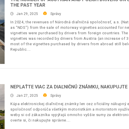
THE PAST YEAR
Jan 29, 2025
Správy
In 2024, the revenues of Národná diaľničná spoločnosť, a.s. (Na
as “NDS”) from the sale of motorway vignettes accounted for nea
vignettes were purchased by drivers from foreign countries. The
vignettes was recorded by drivers from Austria (an increase of 
most of the vignettes purchased by drivers from abroad still bel
Republic.
NEPLAŤTE VIAC ZA DIAĽNIČNÚ ZNÁMKU, NAKUPUJT
Jan 27, 2025
Správy
Kúpa elektronickej diaľničnej známky len cez oficiálny nákupn
spoločnosť odporúča všetkým motoristkám a motoristom využívať
weby si od zákazníka vypýtajú omnoho vyššie sumy za elektronic
overte si, či nakupujte správne.