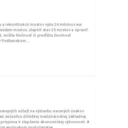
 a rekonštrukcií mostov vyše 24 miliónov eur.
 sedem mostov, zlepšiť stav 25 mostov a opraviť
znížila hlučnosť či predĺžila životnosť
i v Podbanskom.
verejných súťaží na výstavbu viacerých úsekov
3 sú súčasťou dôležitej medzinárodnej základnej
o prispieva k zlepšeniu ekonomickej výkonnosti. A
celom európskom spoločenstve.