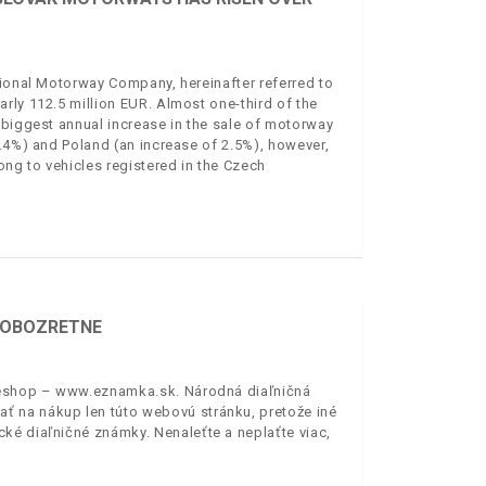
tional Motorway Company, hereinafter referred to
rly 112.5 million EUR. Almost one-third of the
 biggest annual increase in the sale of motorway
3.4%) and Poland (an increase of 2.5%), however,
ong to vehicles registered in the Czech
E OBOZRETNE
ý eshop – www.eznamka.sk. Národná diaľničná
 na nákup len túto webovú stránku, pretože iné
ké diaľničné známky. Nenaleťte a neplaťte viac,