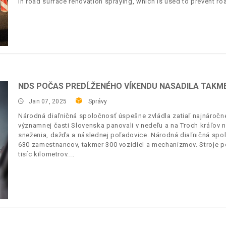
in road surface renovation spraying, which is used to prevent r
NDS POČAS PREDĹŽENÉHO VÍKENDU NASADILA TAKM
Jan 07, 2025
Správy
Národná diaľničná spoločnosť úspešne zvládla zatiaľ najnáročne
významnej časti Slovenska panovali v nedeľu a na Troch kráľov 
sneženia, dažďa a následnej poľadovice. Národná diaľničná spol
630 zamestnancov, takmer 300 vozidiel a mechanizmov. Stroje po
tisíc kilometrov.