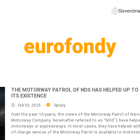
Slovenčina
eurofondy
THE MOTORWAY PATROL OF NDS HAS HELPED UP TO 2
ITS EXISTENCE
Feb 03, 2025
Správy
Over the past 10 years, the crews of the Motorway Patrol of Náro
Motorway Company, hereinafter referred to as “NDS”) have helpe
motorways or expressways. In most cases, they have helped with 
of-charge service of the Motorway Patrol is available to motorist