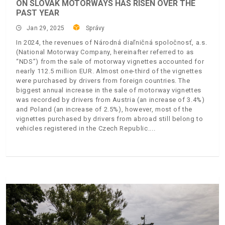
ON SLOVAK MOTORWAYS HAS RISEN OVER THE
PAST YEAR
Jan 29, 2025
Správy
In 2024, the revenues of Národná diaľničná spoločnosť, a.s.
(National Motorway Company, hereinafter referred to as
“NDS”) from the sale of motorway vignettes accounted for
nearly 112.5 million EUR. Almost one-third of the vignettes
were purchased by drivers from foreign countries. The
biggest annual increase in the sale of motorway vignettes
was recorded by drivers from Austria (an increase of 3.4%)
and Poland (an increase of 2.5%), however, most of the
vignettes purchased by drivers from abroad still belong to
vehicles registered in the Czech Republic.