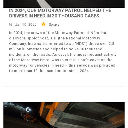
IN 2024, OUR MOTORWAY PATROL HELPED THE
DRIVERS IN NEED IN 30 THOUSAND CASES
Jan 10, 2025
Správy
In 2024, the crews of the Motorway Patrol of Národná
diaľničná spoločnosť, a.s. (the National Motorway
Company, hereinafter referred to as “NDS”) drove over 2,5
million kilometres and helped to solve 30 thousand
incidents on the roads. As usual, the most frequent activity
of the Motorway Patrol was to create a safe cover on the
motorway for vehicles in need – this service was provided
to more than 12 thousand motorists in 2024.