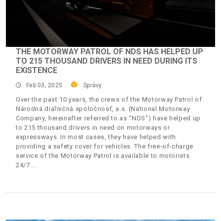
THE MOTORWAY PATROL OF NDS HAS HELPED UP
TO 215 THOUSAND DRIVERS IN NEED DURING ITS
EXISTENCE
Feb 03, 2025
Správy
Over the past 10 years, the crews of the Motorway Patrol of
Národná diaľničná spoločnosť, a.s. (National Motorway
Company, hereinafter referred to as “NDS”) have helped up
to 215 thousand drivers in need on motorways or
expressways. In most cases, they have helped with
providing a safety cover for vehicles. The free-of-charge
service of the Motorway Patrol is available to motorists
24/7.