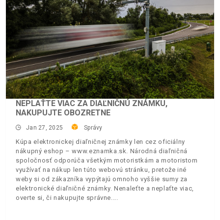
NEPLAŤTE VIAC ZA DIAĽNIČNÚ ZNÁMKU,
NAKUPUJTE OBOZRETNE
Jan 27, 2025
Správy
Kúpa elektronickej diaľničnej známky len cez oficiálny
nákupný eshop – www.eznamka.sk. Národná diaľničná
spoločnosť odporúča všetkým motoristkám a motoristom
využívať na nákup len túto webovú stránku, pretože iné
weby si od zákazníka vypýtajú omnoho vyššie sumy za
elektronické diaľničné známky. Nenaleťte a neplaťte viac,
overte si, či nakupujte správne.