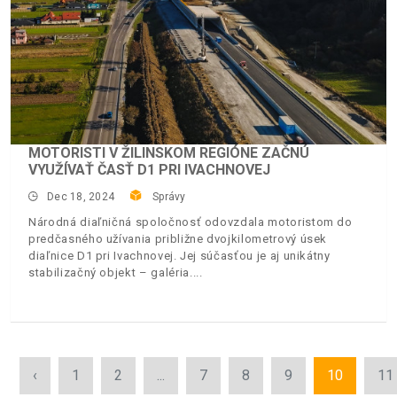
MOTORISTI V ŽILINSKOM REGIÓNE ZAČNÚ
VYUŽÍVAŤ ČASŤ D1 PRI IVACHNOVEJ
Dec 18, 2024
Správy
Národná diaľničná spoločnosť odovzdala motoristom do
predčasného užívania približne dvojkilometrový úsek
diaľnice D1 pri Ivachnovej. Jej súčasťou je aj unikátny
stabilizačný objekt – galéria.
‹
1
2
...
7
8
9
10
11