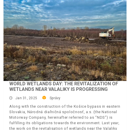
WORLD WETLANDS DAY: THE REVITALIZATION OF
WETLANDS NEAR VALALIKY IS PROGRESSING
Jan 31, 2025
Správy
Along with the construction of the Košice bypass in eastern
Slovakia, Národná diaľničná spoločnosť, a.s. (the National
Motorway Company, hereinafter referred to as “NDS”) is
fulfilling its obligations towards the environment. Last year,
the work on the revitalisation of wetlands near the Valaliky