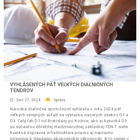
VYHLÁSENÝCH PÄŤ VEĽKÝCH DIAĽNIČNÝCH
TENDROV
Dec 27, 2024
Správy
Národná diaľničná spoločnosť vyhlásila v roku 2024 päť
veľkých verejných súťaží na výstavbu viacerých úsekov D1 a
D3. Celý ťah D1 od Bratislavy po Košice, ako aj kysucká D3
sú súčasťou dôležitej medzinárodnej základnej TEN-T siete.
Kvalitná dopravná infraštruktúra priamo aj nepriamo
prispieva k zlepšeniu ekonomickej výkonnosti. A to nielen v