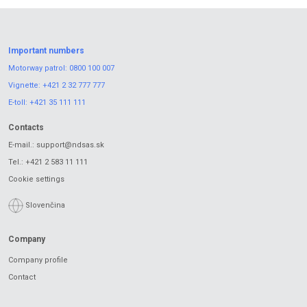
Important numbers
Motorway patrol:
0800 100 007
Vignette:
+421 2 32 777 777
E-toll:
+421 35 111 111
Contacts
E-mail.:
support@ndsas.sk
Tel.:
+421 2 583 11 111
Cookie settings
Slovenčina
Company
Company profile
Contact