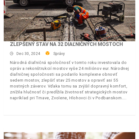
ZLEPŠENÝ STAV NA 32 DIAĽNIČNÝCH MOSTOCH
Dec 30, 2024
Správy
Národná diaľničná spoločnosť v tomto roku investovala do
opráv a rekonštrukcií mostov vyše 24 miliónov eur. Národnej
diaľničnej spoločnosti sa podarilo komplexne obnoviť
sedem mostov, zlepšiť stav 25 mostov a opraviť asi 55
mostných záverov. Vďaka tomu sa zvýšil dopravný komfort,
znížila hlučnosť či predĺžila životnosť strategických mostov
napríklad pri Trnave, Zvolene, Hlohovci či v Podbanskom.