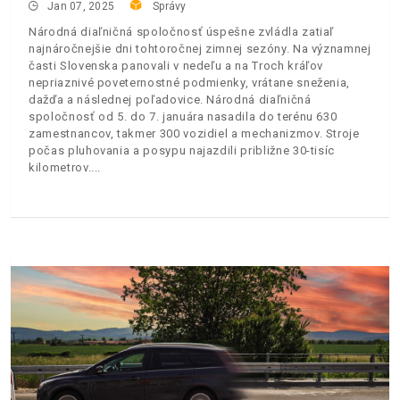
Jan 07, 2025
Správy
Národná diaľničná spoločnosť úspešne zvládla zatiaľ
najnáročnejšie dni tohtoročnej zimnej sezóny. Na významnej
časti Slovenska panovali v nedeľu a na Troch kráľov
nepriaznivé poveternostné podmienky, vrátane sneženia,
dažďa a následnej poľadovice. Národná diaľničná
spoločnosť od 5. do 7. januára nasadila do terénu 630
zamestnancov, takmer 300 vozidiel a mechanizmov. Stroje
počas pluhovania a posypu najazdili približne 30-tisíc
kilometrov.