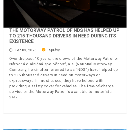
THE MOTORWAY PATROL OF NDS HAS HELPED UP
TO 215 THOUSAND DRIVERS IN NEED DURING ITS
EXISTENCE
Feb 03, 2025
Správy
Over the past 10 years, the crews of the Motorway Patrol of
Národná diaľničná spoločnosť, a.s. (National Motorway
Company, hereinafter referred to as “NDS”) have helped up
to 215 thousand drivers in need on motorways or
expressways. In most cases, they have helped with
providing a safety cover for vehicles. The free-of-charge
service of the Motorway Patrol is available to motorists
24/7.