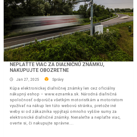
NEPLAŤTE VIAC ZA DIAĽNIČNÚ ZNÁMKU,
NAKUPUJTE OBOZRETNE
Jan 27, 2025
Správy
Kúpa elektronickej diaľničnej známky len cez oficiálny
nákupný eshop – www.eznamka.sk. Národná diaľničná
spoločnosť odporúča všetkým motoristkám a motoristom
využívať na nákup len túto webovú stránku, pretože iné
weby si od zákazníka vypýtajú omnoho vyššie sumy za
elektronické diaľničné známky. Nenaleťte a neplaťte viac,
overte si, či nakupujte správne.