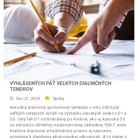
VYHLÁSENÝCH PÄŤ VEĽKÝCH DIAĽNIČNÝCH
TENDROV
Dec 27, 2024
Správy
Národná diaľničná spoločnosť vyhlásila v roku 2024 päť
veľkých verejných súťaží na výstavbu viacerých úsekov D1 a
D3. Celý ťah D1 od Bratislavy po Košice, ako aj kysucká D3
sú súčasťou dôležitej medzinárodnej základnej TEN-T siete.
Kvalitná dopravná infraštruktúra priamo aj nepriamo
prispieva k zlepšeniu ekonomickej výkonnosti. A to nielen v