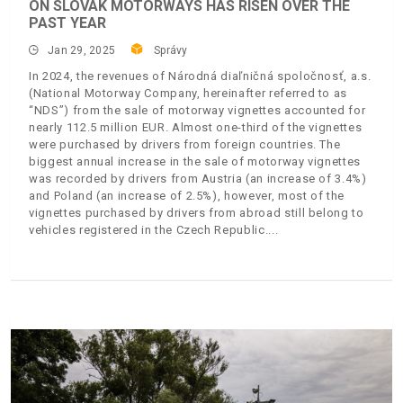
ON SLOVAK MOTORWAYS HAS RISEN OVER THE
PAST YEAR
Jan 29, 2025
Správy
In 2024, the revenues of Národná diaľničná spoločnosť, a.s.
(National Motorway Company, hereinafter referred to as
“NDS”) from the sale of motorway vignettes accounted for
nearly 112.5 million EUR. Almost one-third of the vignettes
were purchased by drivers from foreign countries. The
biggest annual increase in the sale of motorway vignettes
was recorded by drivers from Austria (an increase of 3.4%)
and Poland (an increase of 2.5%), however, most of the
vignettes purchased by drivers from abroad still belong to
vehicles registered in the Czech Republic.