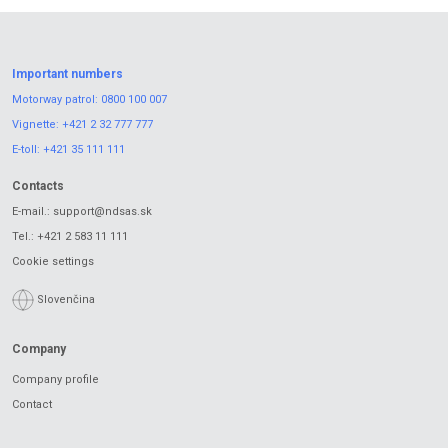
Important numbers
Motorway patrol:
0800 100 007
Vignette:
+421 2 32 777 777
E-toll:
+421 35 111 111
Contacts
E-mail.:
support@ndsas.sk
Tel.:
+421 2 583 11 111
Cookie settings
Slovenčina
Company
Company profile
Contact