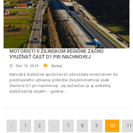
MOTORISTI V ŽILINSKOM REGIÓNE ZAČNÚ
VYUŽÍVAŤ ČASŤ D1 PRI IVACHNOVEJ
Dec 18, 2024
Správy
Národná diaľničná spoločnosť odovzdala motoristom do
predčasného užívania približne dvojkilometrový úsek
diaľnice D1 pri Ivachnovej. Jej súčasťou je aj unikátny
stabilizačný objekt – galéria.
‹
1
2
...
7
8
9
10
11