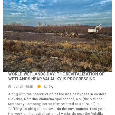
WORLD WETLANDS DAY: THE REVITALIZATION OF
WETLANDS NEAR VALALIKY IS PROGRESSING
Jan 31, 2025
Správy
Along with the construction of the Košice bypass in eastern
Slovakia, Národná diaľničná spoločnosť, a.s. (the National
Motorway Company, hereinafter referred to as “NDS”) is
fulfilling its obligations towards the environment. Last year,
the work on the revitalisation of wetlands near the Valaliky