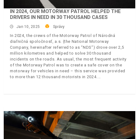
IN 2024, OUR MOTORWAY PATROL HELPED THE
DRIVERS IN NEED IN 30 THOUSAND CASES
Jan 10, 2025
Správy
In 2024, the crews of the Motorway Patrol of Národná
diaľničná spoločnosť, a.s. (the National Motorway
Company, hereinafter referred to as “NDS”) drove over 2,5
million kilometres and helped to solve 30 thousand
incidents on the roads. As usual, the most frequent activity
of the Motorway Patrol was to create a safe cover on the
motorway for vehicles in need – this service was provided
to more than 12 thousand motorists in 2024.