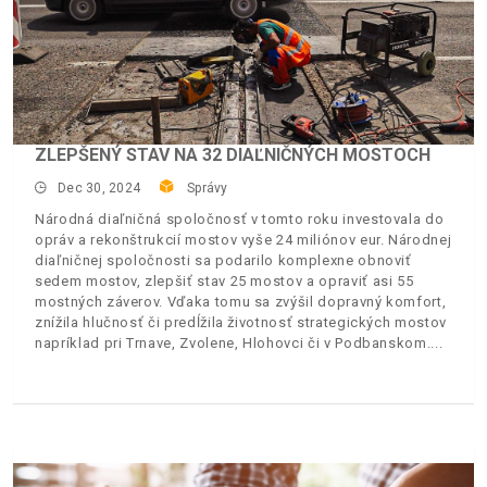
ZLEPŠENÝ STAV NA 32 DIAĽNIČNÝCH MOSTOCH
Dec 30, 2024
Správy
Národná diaľničná spoločnosť v tomto roku investovala do
opráv a rekonštrukcií mostov vyše 24 miliónov eur. Národnej
diaľničnej spoločnosti sa podarilo komplexne obnoviť
sedem mostov, zlepšiť stav 25 mostov a opraviť asi 55
mostných záverov. Vďaka tomu sa zvýšil dopravný komfort,
znížila hlučnosť či predĺžila životnosť strategických mostov
napríklad pri Trnave, Zvolene, Hlohovci či v Podbanskom.