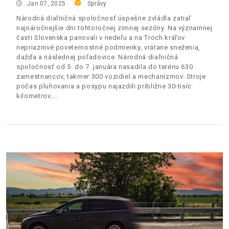
Jan 07, 2025
Správy
Národná diaľničná spoločnosť úspešne zvládla zatiaľ
najnáročnejšie dni tohtoročnej zimnej sezóny. Na významnej
časti Slovenska panovali v nedeľu a na Troch kráľov
nepriaznivé poveternostné podmienky, vrátane sneženia,
dažďa a následnej poľadovice. Národná diaľničná
spoločnosť od 5. do 7. januára nasadila do terénu 630
zamestnancov, takmer 300 vozidiel a mechanizmov. Stroje
počas pluhovania a posypu najazdili približne 30-tisíc
kilometrov.