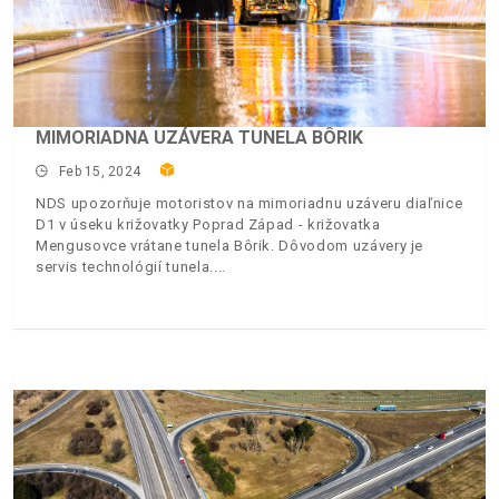
MIMORIADNA UZÁVERA TUNELA BÔRIK
Feb 15, 2024
NDS upozorňuje motoristov na mimoriadnu uzáveru diaľnice
D1 v úseku križovatky Poprad Západ - križovatka
Mengusovce vrátane tunela Bôrik. Dôvodom uzávery je
servis technológií tunela.