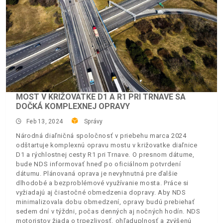
MOST V KRIŽOVATKE D1 A R1 PRI TRNAVE SA
DOČKÁ KOMPLEXNEJ OPRAVY
Feb 13, 2024
Správy
Národná diaľničná spoločnosť v priebehu marca 2024
odštartuje komplexnú opravu mostu v križovatke diaľnice
D1 a rýchlostnej cesty R1 pri Trnave. O presnom dátume,
bude NDS informovať hneď po oficiálnom potvrdení
dátumu. Plánovaná oprava je nevyhnutná pre ďalšie
dlhodobé a bezproblémové využívanie mosta. Práce si
vyžiadajú aj čiastočné obmedzenia dopravy. Aby NDS
minimalizovala dobu obmedzení, opravy budú prebiehať
sedem dní v týždni, počas denných aj nočných hodín. NDS
motoristov žiada o trpezlivosť, ohľaduplnosť a zvýšenú