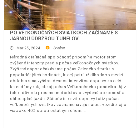
PO VEĽKONOČNÝCH SVIATKOCH ZAČÍNAME S
JARNOU ÚDRŽBOU TUNELOV
Mar 25, 2024
Správy
Národná diaľničná spoločnosť pripomína motoristom
zvýšené intenzity pred a počas veľkonočných sviatkov.
Zvýšený nápor očakávame počas Zeleného štvrtka v
popoludňajších hodinách, ktorý patrí už dlhodobo medzi
obdobia s najvyššou dennou intenzitou dopravy za celý
kalendárny rok, ale aj počas Veľkonočného pondelka. Aj z
tohto dôvodu prosíme motoristov o zvýšenú pozornosť a
ohľaduplnú jazdu. Sčítače intenzít dopravy totiž počas
veľkonočných sviatkov zaznamenávajú nárast vozidiel aj o
viac ako 40% oproti ostatným dňom.