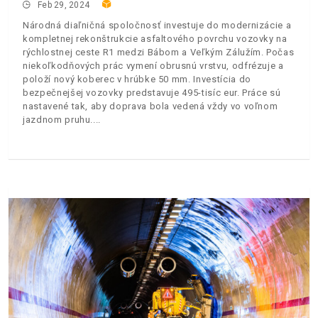
Feb 29, 2024
Národná diaľničná spoločnosť investuje do modernizácie a
kompletnej rekonštrukcie asfaltového povrchu vozovky na
rýchlostnej ceste R1 medzi Bábom a Veľkým Zálužím. Počas
niekoľkodňových prác vymení obrusnú vrstvu, odfrézuje a
položí nový koberec v hrúbke 50 mm. Investícia do
bezpečnejšej vozovky predstavuje 495-tisíc eur. Práce sú
nastavené tak, aby doprava bola vedená vždy vo voľnom
jazdnom pruhu.