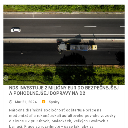
NDS INVESTUJE 2 MILIÓNY EUR DO BEZPEČNEJŠEJ
A POHODLNEJŠEJ DOPRAVY NA D2
Mar 21, 2024
Správy
Národná diaľničná spoločnosť odštartuje práce na
modernizácii a rekonštrukcii asfaltového povrchu vozovky
diaľnice D2 pri Kútoch, Malackách, Veľkých Levároch a
Lamači. Práce sú rozvrhnuté v čase tak, aby sa