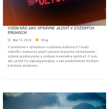
OSEM RÁD AKO SPRÁVNE JAZDIŤ V ZÚŽENÝCH
PRUHOCH
Mar 15, 2024
Blog
V súvislosti s výstavbou rozšírenia diaľnice D1 budú
niekoľko mesiacov platiť výrazné dopravné obmedzenia -
zúžené jazdné pruhy a znížená maximálna rýchlosť. O tom,
ako jazdiť čo najbezpečnejšie, a tak predchádzať možným
kolíznym situáciám.