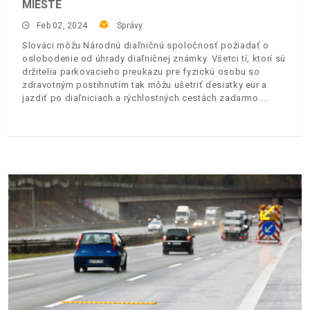
MIESTE
Feb 02, 2024
Správy
Slováci môžu Národnú diaľničnú spoločnosť požiadať o
oslobodenie od úhrady diaľničnej známky. Všetci tí, ktorí sú
držitelia parkovacieho preukazu pre fyzickú osobu so
zdravotným postihnutím tak môžu ušetriť desiatky eur a
jazdiť po diaľniciach a rýchlostných cestách zadarmo.