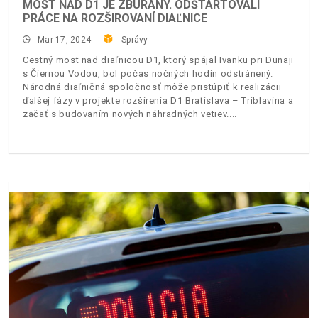
MOST NAD D1 JE ZBÚRANÝ. ODŠTARTOVALI
PRÁCE NA ROZŠIROVANÍ DIAĽNICE
Mar 17, 2024
Správy
Cestný most nad diaľnicou D1, ktorý spájal Ivanku pri Dunaji
s Čiernou Vodou, bol počas nočných hodín odstránený.
Národná diaľničná spoločnosť môže pristúpiť k realizácii
ďalšej fázy v projekte rozšírenia D1 Bratislava – Triblavina a
začať s budovaním nových náhradných vetiev.