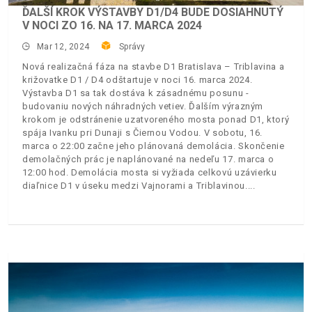
ĎALŠÍ KROK VÝSTAVBY D1/D4 BUDE DOSIAHNUTÝ
V NOCI ZO 16. NA 17. MARCA 2024
Mar 12, 2024
Správy
Nová realizačná fáza na stavbe D1 Bratislava – Triblavina a
križovatke D1 / D4 odštartuje v noci 16. marca 2024.
Výstavba D1 sa tak dostáva k zásadnému posunu -
budovaniu nových náhradných vetiev. Ďalším výrazným
krokom je odstránenie uzatvoreného mosta ponad D1, ktorý
spája Ivanku pri Dunaji s Čiernou Vodou. V sobotu, 16.
marca o 22:00 začne jeho plánovaná demolácia. Skončenie
demolačných prác je naplánované na nedeľu 17. marca o
12:00 hod. Demolácia mosta si vyžiada celkovú uzávierku
diaľnice D1 v úseku medzi Vajnorami a Triblavinou.