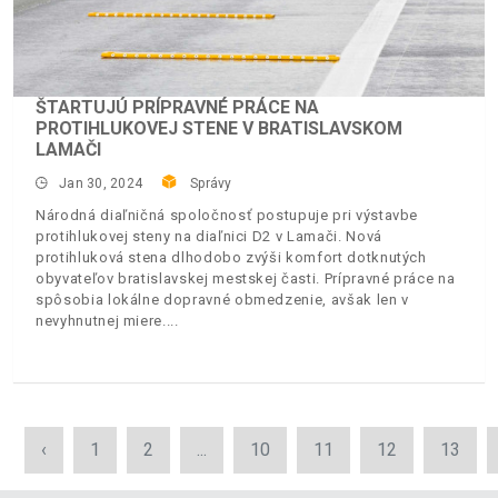
ŠTARTUJÚ PRÍPRAVNÉ PRÁCE NA
PROTIHLUKOVEJ STENE V BRATISLAVSKOM
LAMAČI
Jan 30, 2024
Správy
Národná diaľničná spoločnosť postupuje pri výstavbe
protihlukovej steny na diaľnici D2 v Lamači. Nová
protihluková stena dlhodobo zvýši komfort dotknutých
obyvateľov bratislavskej mestskej časti. Prípravné práce na
spôsobia lokálne dopravné obmedzenie, avšak len v
nevyhnutnej miere.
‹
1
2
...
10
11
12
13