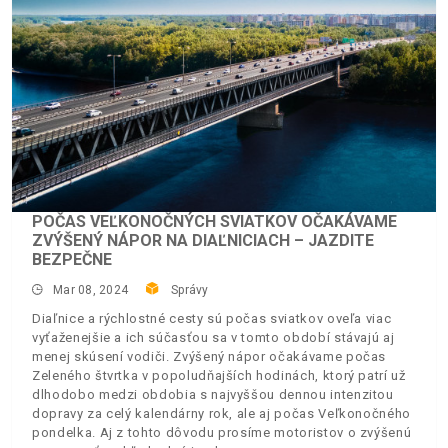
POČAS VEĽKONOČNÝCH SVIATKOV OČAKÁVAME
ZVÝŠENÝ NÁPOR NA DIAĽNICIACH – JAZDITE
BEZPEČNE
Mar 08, 2024
Správy
Diaľnice a rýchlostné cesty sú počas sviatkov oveľa viac
vyťaženejšie a ich súčasťou sa v tomto období stávajú aj
menej skúsení vodiči. Zvýšený nápor očakávame počas
Zeleného štvrtka v popoludňajších hodinách, ktorý patrí už
dlhodobo medzi obdobia s najvyššou dennou intenzitou
dopravy za celý kalendárny rok, ale aj počas Veľkonočného
pondelka. Aj z tohto dôvodu prosíme motoristov o zvýšenú