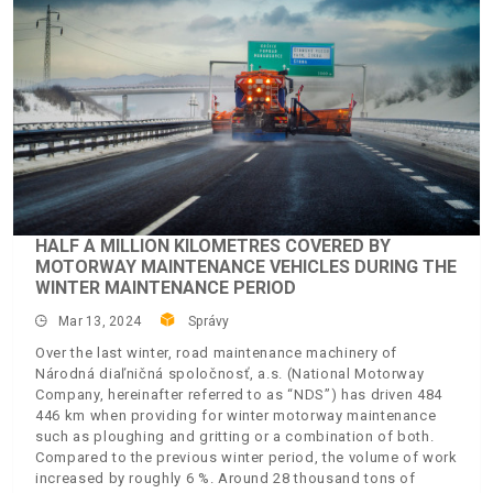
HALF A MILLION KILOMETRES COVERED BY
MOTORWAY MAINTENANCE VEHICLES DURING THE
WINTER MAINTENANCE PERIOD
Mar 13, 2024
Správy
Over the last winter, road maintenance machinery of
Národná diaľničná spoločnosť, a.s. (National Motorway
Company, hereinafter referred to as “NDS”) has driven 484
446 km when providing for winter motorway maintenance
such as ploughing and gritting or a combination of both.
Compared to the previous winter period, the volume of work
increased by roughly 6 %. Around 28 thousand tons of