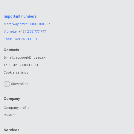
Important numbers
Motorway patrol:
0800 100 007
Vignette:
+421 2 32 777 777
E-toll:
+421 35 111 111
Contacts
E-mail.:
support@ndsas.sk
Tel.:
+421 2 583 11 111
Cookie settings
Slovenčina
Company
Company profile
Contact
Services