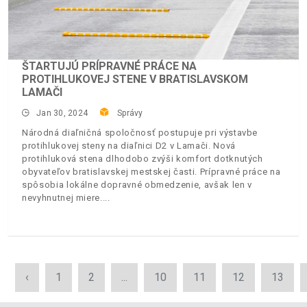
ŠTARTUJÚ PRÍPRAVNÉ PRÁCE NA
PROTIHLUKOVEJ STENE V BRATISLAVSKOM
LAMAČI
Jan 30, 2024
Správy
Národná diaľničná spoločnosť postupuje pri výstavbe
protihlukovej steny na diaľnici D2 v Lamači. Nová
protihluková stena dlhodobo zvýši komfort dotknutých
obyvateľov bratislavskej mestskej časti. Prípravné práce na
spôsobia lokálne dopravné obmedzenie, avšak len v
nevyhnutnej miere.
‹
1
2
...
10
11
12
13