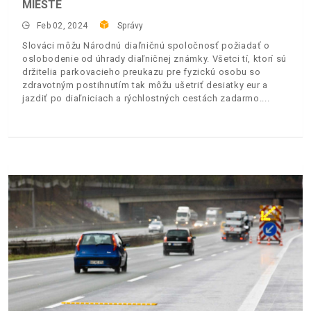
MIESTE
Feb 02, 2024
Správy
Slováci môžu Národnú diaľničnú spoločnosť požiadať o
oslobodenie od úhrady diaľničnej známky. Všetci tí, ktorí sú
držitelia parkovacieho preukazu pre fyzickú osobu so
zdravotným postihnutím tak môžu ušetriť desiatky eur a
jazdiť po diaľniciach a rýchlostných cestách zadarmo.