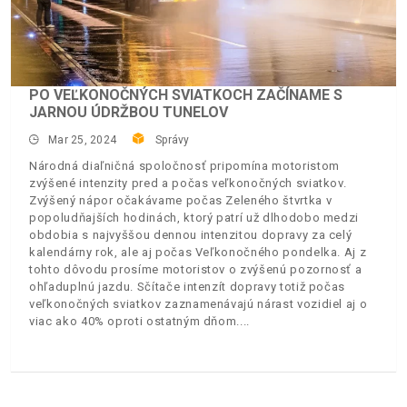
PO VEĽKONOČNÝCH SVIATKOCH ZAČÍNAME S
JARNOU ÚDRŽBOU TUNELOV
Mar 25, 2024
Správy
Národná diaľničná spoločnosť pripomína motoristom
zvýšené intenzity pred a počas veľkonočných sviatkov.
Zvýšený nápor očakávame počas Zeleného štvrtka v
popoludňajších hodinách, ktorý patrí už dlhodobo medzi
obdobia s najvyššou dennou intenzitou dopravy za celý
kalendárny rok, ale aj počas Veľkonočného pondelka. Aj z
tohto dôvodu prosíme motoristov o zvýšenú pozornosť a
ohľaduplnú jazdu. Sčítače intenzít dopravy totiž počas
veľkonočných sviatkov zaznamenávajú nárast vozidiel aj o
viac ako 40% oproti ostatným dňom.