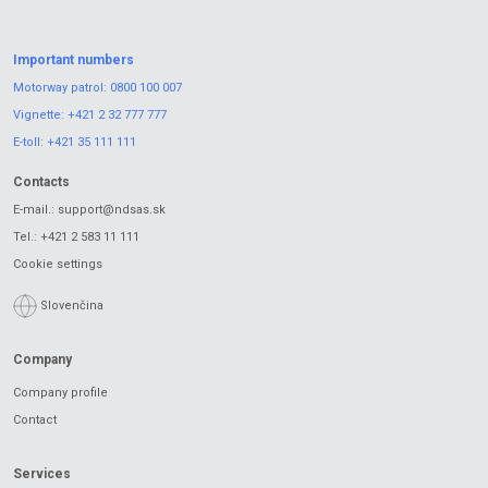
Important numbers
Motorway patrol:
0800 100 007
Vignette:
+421 2 32 777 777
E-toll:
+421 35 111 111
Contacts
E-mail.:
support@ndsas.sk
Tel.:
+421 2 583 11 111
Cookie settings
Slovenčina
Company
Company profile
Contact
Services