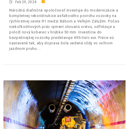
Feb 29, 2024
Národná diaľničná spoločnosť investuje do modernizácie a
kompletnej rekonštrukcie asfaltového povrchu vozovky na
rýchlostnej ceste R1 medzi Bábom a Veľkým Zálužím. Počas
niekoľkodňových prác vymení obrusnú vrstvu, odfrézuje a
položí nový koberec v hrúbke 50 mm. Investícia do
bezpečnejšej vozovky predstavuje 495-tisíc eur. Práce sú
nastavené tak, aby doprava bola vedená vždy vo voľnom
jazdnom pruhu.