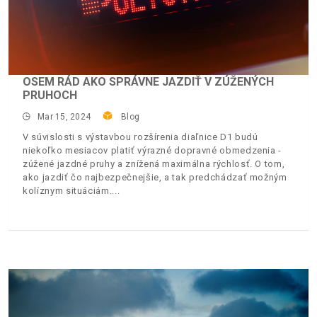
OSEM RÁD AKO SPRÁVNE JAZDIŤ V ZÚŽENÝCH
PRUHOCH
Mar 15, 2024
Blog
V súvislosti s výstavbou rozšírenia diaľnice D1 budú
niekoľko mesiacov platiť výrazné dopravné obmedzenia -
zúžené jazdné pruhy a znížená maximálna rýchlosť. O tom,
ako jazdiť čo najbezpečnejšie, a tak predchádzať možným
kolíznym situáciám.