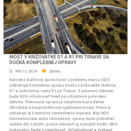
MOST V KRIŽOVATKE D1 A R1 PRI TRNAVE SA
DOČKÁ KOMPLEXNEJ OPRAVY
Feb 13, 2024
Správy
Národná diaľničná spoločnosť v priebehu marca 2024
odštartuje komplexnú opravu mostu v križovatke diaľnice
D1 a rýchlostnej cesty R1 pri Trnave. O presnom dátume,
bude NDS informovať hneď po oficiálnom potvrdení
dátumu. Plánovaná oprava je nevyhnutná pre ďalšie
dlhodobé a bezproblémové využívanie mosta. Práce si
vyžiadajú aj čiastočné obmedzenia dopravy. Aby NDS
minimalizovala dobu obmedzení, opravy budú prebiehať
sedem dní v týždni, počas denných aj nočných hodín. NDS
motoristov žiada o trpezlivosť, ohľaduplnosť a zvýšenú