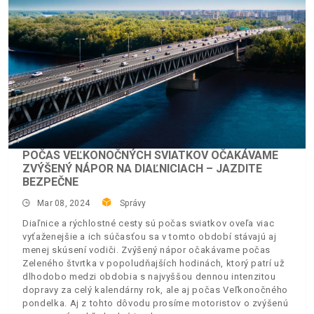
POČAS VEĽKONOČNÝCH SVIATKOV OČAKÁVAME
ZVÝŠENÝ NÁPOR NA DIAĽNICIACH – JAZDITE
BEZPEČNE
Mar 08, 2024
Správy
Diaľnice a rýchlostné cesty sú počas sviatkov oveľa viac
vyťaženejšie a ich súčasťou sa v tomto období stávajú aj
menej skúsení vodiči. Zvýšený nápor očakávame počas
Zeleného štvrtka v popoludňajších hodinách, ktorý patrí už
dlhodobo medzi obdobia s najvyššou dennou intenzitou
dopravy za celý kalendárny rok, ale aj počas Veľkonočného
pondelka. Aj z tohto dôvodu prosíme motoristov o zvýšenú