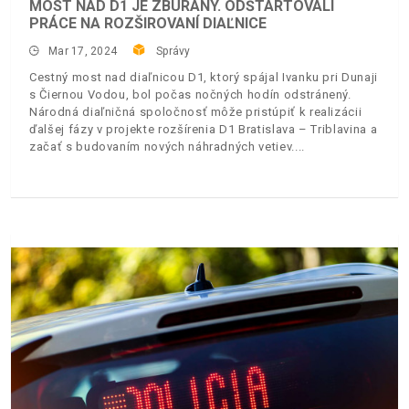
MOST NAD D1 JE ZBÚRANÝ. ODŠTARTOVALI
PRÁCE NA ROZŠIROVANÍ DIAĽNICE
Mar 17, 2024
Správy
Cestný most nad diaľnicou D1, ktorý spájal Ivanku pri Dunaji
s Čiernou Vodou, bol počas nočných hodín odstránený.
Národná diaľničná spoločnosť môže pristúpiť k realizácii
ďalšej fázy v projekte rozšírenia D1 Bratislava – Triblavina a
začať s budovaním nových náhradných vetiev.