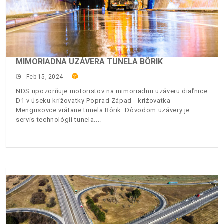
MIMORIADNA UZÁVERA TUNELA BÔRIK
Feb 15, 2024
NDS upozorňuje motoristov na mimoriadnu uzáveru diaľnice
D1 v úseku križovatky Poprad Západ - križovatka
Mengusovce vrátane tunela Bôrik. Dôvodom uzávery je
servis technológií tunela.