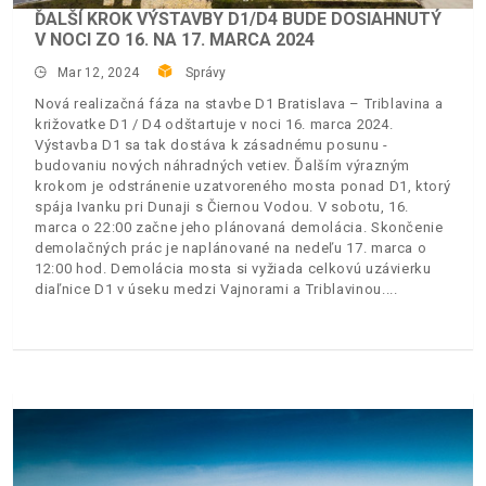
ĎALŠÍ KROK VÝSTAVBY D1/D4 BUDE DOSIAHNUTÝ
V NOCI ZO 16. NA 17. MARCA 2024
Mar 12, 2024
Správy
Nová realizačná fáza na stavbe D1 Bratislava – Triblavina a
križovatke D1 / D4 odštartuje v noci 16. marca 2024.
Výstavba D1 sa tak dostáva k zásadnému posunu -
budovaniu nových náhradných vetiev. Ďalším výrazným
krokom je odstránenie uzatvoreného mosta ponad D1, ktorý
spája Ivanku pri Dunaji s Čiernou Vodou. V sobotu, 16.
marca o 22:00 začne jeho plánovaná demolácia. Skončenie
demolačných prác je naplánované na nedeľu 17. marca o
12:00 hod. Demolácia mosta si vyžiada celkovú uzávierku
diaľnice D1 v úseku medzi Vajnorami a Triblavinou.