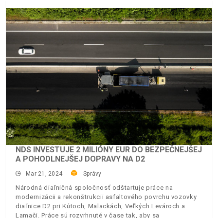
NDS INVESTUJE 2 MILIÓNY EUR DO BEZPEČNEJŠEJ
A POHODLNEJŠEJ DOPRAVY NA D2
Mar 21, 2024
Správy
Národná diaľničná spoločnosť odštartuje práce na
modernizácii a rekonštrukcii asfaltového povrchu vozovky
diaľnice D2 pri Kútoch, Malackách, Veľkých Levároch a
Lamači. Práce sú rozvrhnuté v čase tak, aby sa