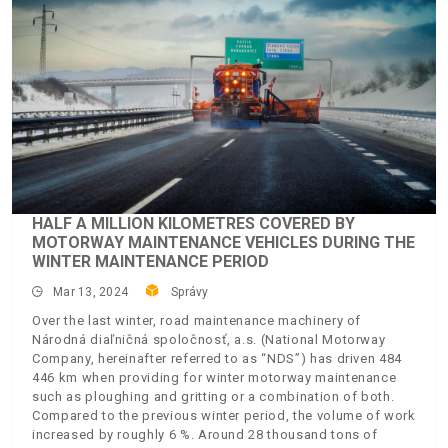
HALF A MILLION KILOMETRES COVERED BY
MOTORWAY MAINTENANCE VEHICLES DURING THE
WINTER MAINTENANCE PERIOD
Mar 13, 2024
Správy
Over the last winter, road maintenance machinery of
Národná diaľničná spoločnosť, a.s. (National Motorway
Company, hereinafter referred to as “NDS”) has driven 484
446 km when providing for winter motorway maintenance
such as ploughing and gritting or a combination of both.
Compared to the previous winter period, the volume of work
increased by roughly 6 %. Around 28 thousand tons of