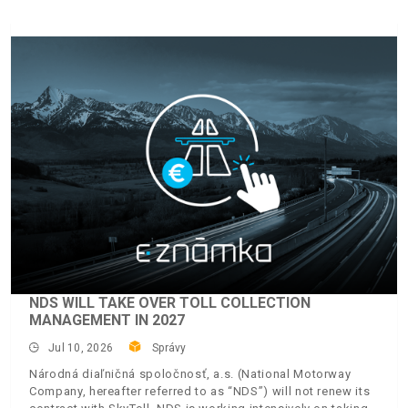
NDS WILL TAKE OVER TOLL COLLECTION
MANAGEMENT IN 2027
Jul 10, 2026
Správy
Národná diaľničná spoločnosť, a.s. (National Motorway
Company, hereafter referred to as “NDS”) will not renew its