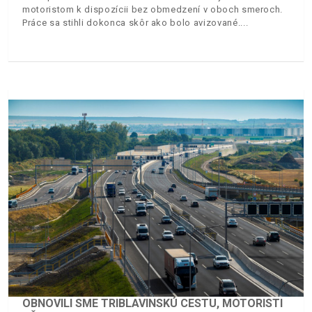
motoristom k dispozícii bez obmedzení v oboch smeroch.
Práce sa stihli dokonca skôr ako bolo avizované.
OBNOVILI SME TRIBLAVINSKÚ CESTU, MOTORISTI