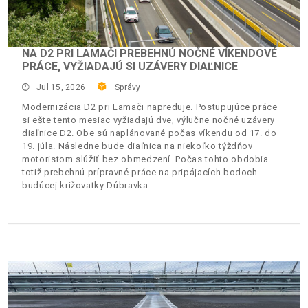
NA D2 PRI LAMAČI PREBEHNÚ NOČNÉ VÍKENDOVÉ
PRÁCE, VYŽIADAJÚ SI UZÁVERY DIAĽNICE
Jul 15, 2026
Správy
Modernizácia D2 pri Lamači napreduje. Postupujúce práce
si ešte tento mesiac vyžiadajú dve, výlučne nočné uzávery
diaľnice D2. Obe sú naplánované počas víkendu od 17. do
19. júla. Následne bude diaľnica na niekoľko týždňov
motoristom slúžiť bez obmedzení. Počas tohto obdobia
totiž prebehnú prípravné práce na pripájacích bodoch
budúcej križovatky Dúbravka.