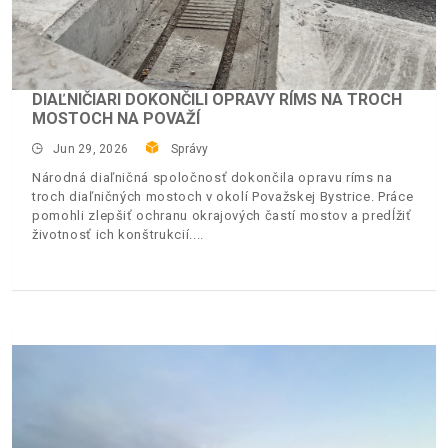
DIAĽNIČIARI DOKONČILI OPRAVY RÍMS NA TROCH
MOSTOCH NA POVAŽÍ
Jun 29, 2026
Správy
Národná diaľničná spoločnosť dokončila opravu ríms na
troch diaľničných mostoch v okolí Považskej Bystrice. Práce
pomohli zlepšiť ochranu okrajových častí mostov a predĺžiť
životnosť ich konštrukcií.