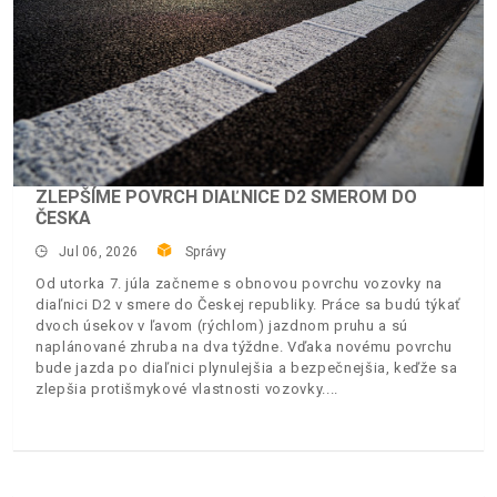
ZLEPŠÍME POVRCH DIAĽNICE D2 SMEROM DO
ČESKA
Jul 06, 2026
Správy
Od utorka 7. júla začneme s obnovou povrchu vozovky na
diaľnici D2 v smere do Českej republiky. Práce sa budú týkať
dvoch úsekov v ľavom (rýchlom) jazdnom pruhu a sú
naplánované zhruba na dva týždne. Vďaka novému povrchu
bude jazda po diaľnici plynulejšia a bezpečnejšia, keďže sa
zlepšia protišmykové vlastnosti vozovky.