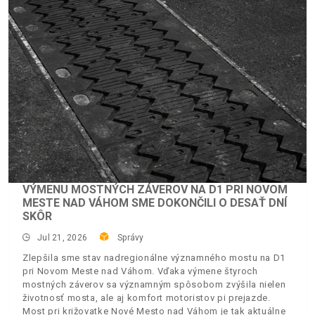
VÝMENU MOSTNÝCH ZÁVEROV NA D1 PRI NOVOM
MESTE NAD VÁHOM SME DOKONČILI O DESAŤ DNÍ
SKÔR
Jul 21, 2026
Správy
Zlepšila sme stav nadregionálne významného mostu na D1
pri Novom Meste nad Váhom. Vďaka výmene štyroch
mostných záverov sa významným spôsobom zvýšila nielen
životnosť mosta, ale aj komfort motoristov pi prejazde.
Most pri križovatke Nové Mesto nad Váhom je tak aktuálne