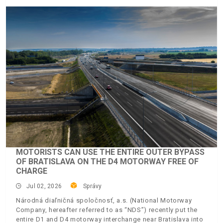
MOTORISTS CAN USE THE ENTIRE OUTER BYPASS
OF BRATISLAVA ON THE D4 MOTORWAY FREE OF
CHARGE
Jul 02, 2026
Správy
Národná diaľničná spoločnosť, a.s. (National Motorway
Company, hereafter referred to as “NDS”) recently put the
entire D1 and D4 motorway interchange near Bratislava into