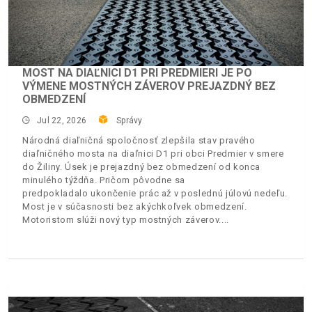
MOST NA DIAĽNICI D1 PRI PREDMIERI JE PO
VÝMENE MOSTNÝCH ZÁVEROV PREJAZDNÝ BEZ
OBMEDZENÍ
Jul 22, 2026
Správy
Národná diaľničná spoločnosť zlepšila stav pravého
diaľničného mosta na diaľnici D1 pri obci Predmier v smere
do Žiliny. Úsek je prejazdný bez obmedzení od konca
minulého týždňa. Pričom pôvodne sa
predpokladalo ukončenie prác až v poslednú júlovú nedeľu.
Most je v súčasnosti bez akýchkoľvek obmedzení.
Motoristom slúži nový typ mostných záverov.