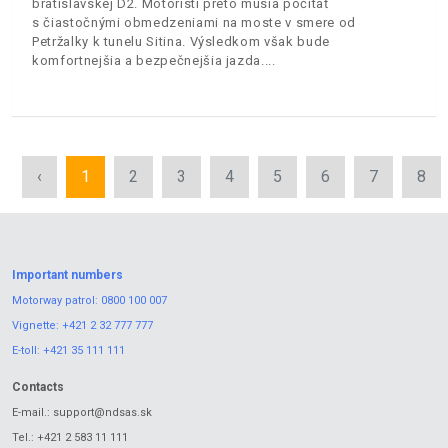
bratislavskej D2. Motoristi preto musia počítať
s čiastočnými obmedzeniami na moste v smere od
Petržalky k tunelu Sitina. Výsledkom však bude
komfortnejšia a bezpečnejšia jazda.
‹
1
2
3
4
5
6
7
8
Important numbers
Motorway patrol:
0800 100 007
Vignette:
+421 2 32 777 777
E-toll:
+421 35 111 111
Contacts
E-mail.:
support@ndsas.sk
Tel.:
+421 2 583 11 111