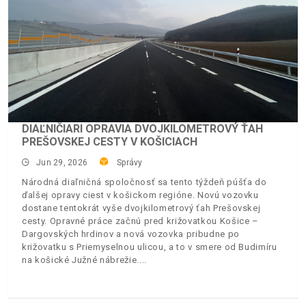
DIAĽNIČIARI OPRAVIA DVOJKILOMETROVÝ ŤAH
PREŠOVSKEJ CESTY V KOŠICIACH
Jun 29, 2026
Správy
Národná diaľničná spoločnosť sa tento týždeň púšťa do
ďalšej opravy ciest v košickom regióne. Novú vozovku
dostane tentokrát vyše dvojkilometrový ťah Prešovskej
cesty. Opravné práce začnú pred križovatkou Košice –
Dargovských hrdinov a nová vozovka pribudne po
križovatku s Priemyselnou ulicou, a to v smere od Budimíru
na košické Južné nábrežie.