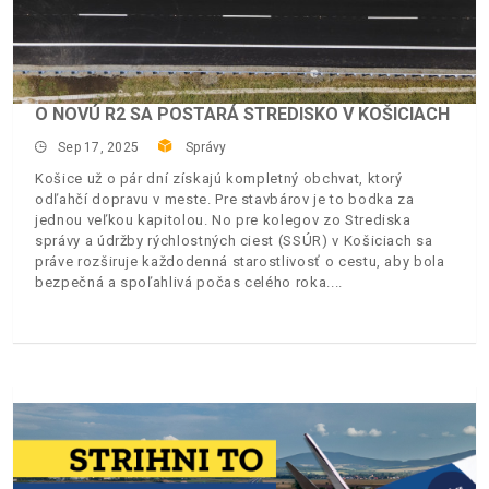
O NOVÚ R2 SA POSTARÁ STREDISKO V KOŠICIACH
Sep 17, 2025
Správy
Košice už o pár dní získajú kompletný obchvat, ktorý
odľahčí dopravu v meste. Pre stavbárov je to bodka za
jednou veľkou kapitolou. No pre kolegov zo Strediska
správy a údržby rýchlostných ciest (SSÚR) v Košiciach sa
práve rozširuje každodenná starostlivosť o cestu, aby bola
bezpečná a spoľahlivá počas celého roka.