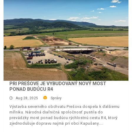
PRI PREŠOVE JE VYBUDOVANÝ NOVÝ MOST
PONAD BUDÚCU R4
Aug 28, 2025
Správy
Výstavba severného obchvatu Prešova dospela k ďalšiemu
míľniku. Národná diaľničná spoločnosť pustila do
prevádzky most ponad budúcu rýchlostnú cestu R4, ktorý
zjednodušuje dopravu najmä pri obci Kapušany.