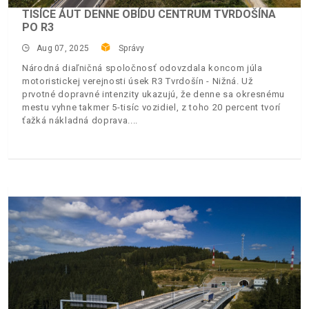
TISÍCE ÁUT DENNE OBÍDU CENTRUM TVRDOŠÍNA
PO R3
Aug 07, 2025
Správy
Národná diaľničná spoločnosť odovzdala koncom júla
motoristickej verejnosti úsek R3 Tvrdošín - Nižná. Už
prvotné dopravné intenzity ukazujú, že denne sa okresnému
mestu vyhne takmer 5-tisíc vozidiel, z toho 20 percent tvorí
ťažká nákladná doprava.