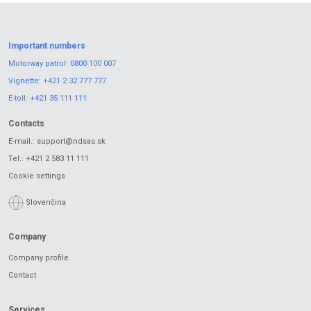
Important numbers
Motorway patrol:
0800 100 007
Vignette:
+421 2 32 777 777
E-toll:
+421 35 111 111
Contacts
E-mail.:
support@ndsas.sk
Tel.:
+421 2 583 11 111
Cookie settings
Slovenčina
Company
Company profile
Contact
Services