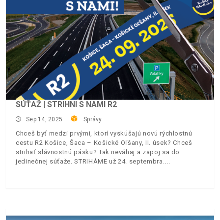
SÚŤAŽ | STRIHNI S NAMI R2
Sep 14, 2025
Správy
Chceš byť medzi prvými, ktorí vyskúšajú novú rýchlostnú
cestu R2 Košice, Šaca – Košické Oľšany, II. úsek? Chceš
strihať slávnostnú pásku? Tak neváhaj a zapoj sa do
jedinečnej súťaže. STRIHÁME už 24. septembra.