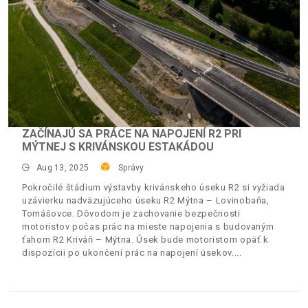
ZAČÍNAJÚ SA PRÁCE NA NAPOJENÍ R2 PRI
MÝTNEJ S KRIVÁNSKOU ESTAKÁDOU
Aug 13, 2025
Správy
Pokročilé štádium výstavby krivánskeho úseku R2 si vyžiada
uzávierku nadväzujúceho úseku R2 Mýtna – Lovinobaňa,
Tomášovce. Dôvodom je zachovanie bezpečnosti
motoristov počas prác na mieste napojenia s budovaným
ťahom R2 Kriváň – Mýtna. Úsek bude motoristom opäť k
dispozícii po ukončení prác na napojení úsekov.