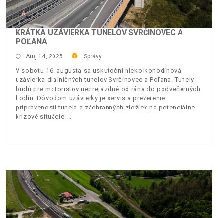
KRÁTKA UZÁVIERKA TUNELOV SVRČINOVEC A
POĽANA
Aug 14, 2025
Správy
V sobotu 16. augusta sa uskutoční niekoľkohodinová
uzávierka diaľničných tunelov Svrčinovec a Poľana. Tunely
budú pre motoristov neprejazdné od rána do podvečerných
hodín. Dôvodom uzávierky je servis a preverenie
pripravenosti tunela a záchranných zložiek na potenciálne
krízové situácie.