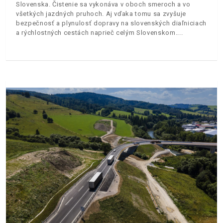
Slovenska. Čistenie sa vykonáva v oboch smeroch a vo
všetkých jazdných pruhoch. Aj vďaka tomu sa zvyšuje
bezpečnosť a plynulosť dopravy na slovenských diaľniciach
a rýchlostných cestách naprieč celým Slovenskom.