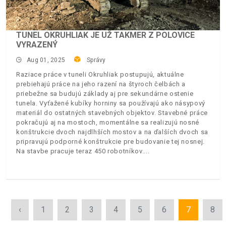
TUNEL OKRUHLIAK JE UŽ TAKMER Z POLOVICE
VYRAZENÝ
Aug 01, 2025
Správy
Raziace práce v tuneli Okruhliak postupujú, aktuálne
prebiehajú práce na jeho razení na štyroch čelbách a
priebežne sa budujú základy aj pre sekundárne ostenie
tunela. Vyťažené kubíky horniny sa používajú ako násypový
materiál do ostatných stavebných objektov. Stavebné práce
pokračujú aj na mostoch, momentálne sa realizujú nosné
konštrukcie dvoch najdlhších mostov a na ďalších dvoch sa
pripravujú podporné konštrukcie pre budovanie tej nosnej.
Na stavbe pracuje teraz 450 robotníkov.
‹
1
2
3
4
5
6
7
8