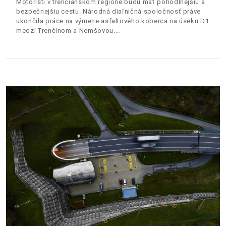
Motoristi v trenčianskom regióne budú mať pohodlnejšiu a
bezpečnejšiu cestu. Národná diaľničná spoločnosť práve
ukončila práce na výmene asfaltového koberca na úseku D1
medzi Trenčínom a Nemšovou.