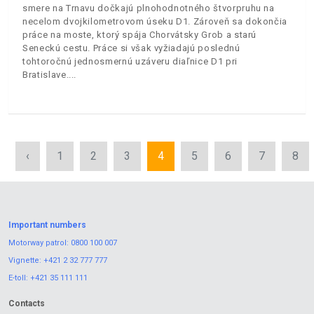
smere na Trnavu dočkajú plnohodnotného štvorpruhu na
necelom dvojkilometrovom úseku D1. Zároveň sa dokončia
práce na moste, ktorý spája Chorvátsky Grob a starú
Seneckú cestu. Práce si však vyžiadajú poslednú
tohtoročnú jednosmernú uzáveru diaľnice D1 pri
Bratislave.
‹
1
2
3
4
5
6
7
8
Important numbers
Motorway patrol:
0800 100 007
Vignette:
+421 2 32 777 777
E-toll:
+421 35 111 111
Contacts