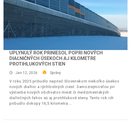
UPLYNULÝ ROK PRINIESOL POPRI NOVÝCH
DIAĽNIČNÝCH ÚSEKOCH AJ KILOMETRE
PROTIHLUKOVÝCH STIEN
Jan 12, 2026
Správy
V roku 2025 pribudlo naprieč Slovenskom niekoľko úsekov
nových diaľnic a rýchlostných ciest. Samozrejmosťou pri
výstavbe nových obchvatov miest či medzimestských
diaľničných ťahov sú aj protihlukové steny. Tento rok ich
pribudlo dokopy 16,5 kilometra.