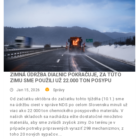
ZIMNÁ ÚDRŽBA DIAĽNIC POKRAČUJE, ZA TÚTO
ZIMU SME POUŽILI UŽ 22.000 TON POSYPU
Jan 15, 2026
Správy
Od začiatku októbra do začiatku tohto týždňa (10.1.) sme
na údržbu ciest v správe NDS po celom Slovensku minuli už
viac ako 22 000 ton chemického posypového materiálu. V
našich skladoch sa nachádza ešte dostatočné množstvo
materiálu, aby sme zvládli zvyšok zimy. Do terénu je v
prípade potreby pripravených vyraziť 298 mechanizmov, z
toho 20 nových sypačov.