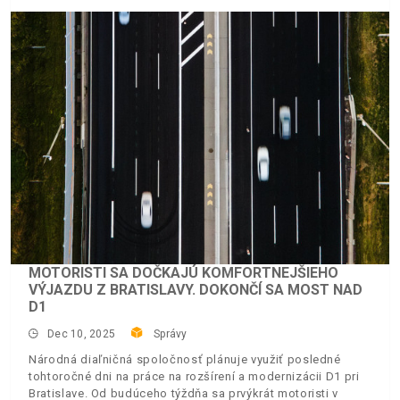
MOTORISTI SA DOČKAJÚ KOMFORTNEJŠIEHO
VÝJAZDU Z BRATISLAVY. DOKONČÍ SA MOST NAD
D1
Dec 10, 2025
Správy
Národná diaľničná spoločnosť plánuje využiť posledné
tohtoročné dni na práce na rozšírení a modernizácii D1 pri
Bratislave. Od budúceho týždňa sa prvýkrát motoristi v