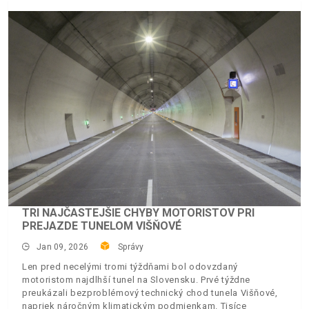
TRI NAJČASTEJŠIE CHYBY MOTORISTOV PRI
PREJAZDE TUNELOM VIŠŇOVÉ
Jan 09, 2026
Správy
Len pred necelými tromi týždňami bol odovzdaný
motoristom najdlhší tunel na Slovensku. Prvé týždne
preukázali bezproblémový technický chod tunela Višňové,
napriek náročným klimatickým podmienkam. Tisíce