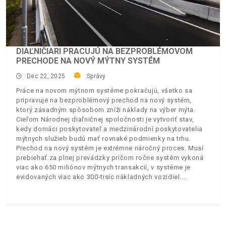
DIAĽNIČIARI PRACUJÚ NA BEZPROBLÉMOVOM
PRECHODE NA NOVÝ MÝTNY SYSTÉM
Dec 22, 2025
Správy
Práce na novom mýtnom systéme pokračujú, všetko sa
pripravuje na bezproblémový prechod na nový systém,
ktorý zásadným spôsobom zníži náklady na výber mýta.
Cieľom Národnej diaľničnej spoločnosti je vytvoriť stav,
kedy domáci poskytovateľ a medzinárodní poskytovatelia
mýtnych služieb budú mať rovnaké podmienky na trhu.
Prechod na nový systém je extrémne náročný proces. Musí
prebiehať za plnej prevádzky pričom ročne systém vykoná
viac ako 650 miliónov mýtnych transakcií, v systéme je
evidovaných viac ako 300-tisíc nákladných vozidiel.