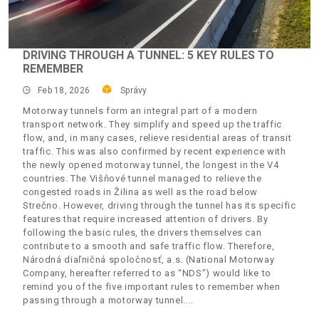
DRIVING THROUGH A TUNNEL: 5 KEY RULES TO
REMEMBER
Feb 18, 2026
Správy
Motorway tunnels form an integral part of a modern
transport network. They simplify and speed up the traffic
flow, and, in many cases, relieve residential areas of transit
traffic. This was also confirmed by recent experience with
the newly opened motorway tunnel, the longest in the V4
countries. The Višňové tunnel managed to relieve the
congested roads in Žilina as well as the road below
Strečno. However, driving through the tunnel has its specific
features that require increased attention of drivers. By
following the basic rules, the drivers themselves can
contribute to a smooth and safe traffic flow. Therefore,
Národná diaľničná spoločnosť, a.s. (National Motorway
Company, hereafter referred to as “NDS”) would like to
remind you of the five important rules to remember when
passing through a motorway tunnel.