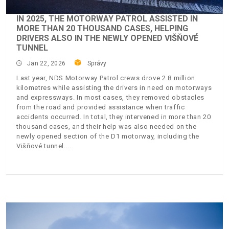
IN 2025, THE MOTORWAY PATROL ASSISTED IN
MORE THAN 20 THOUSAND CASES, HELPING
DRIVERS ALSO IN THE NEWLY OPENED VIŠŇOVÉ
TUNNEL
Jan 22, 2026
Správy
Last year, NDS Motorway Patrol crews drove 2.8 million
kilometres while assisting the drivers in need on motorways
and expressways. In most cases, they removed obstacles
from the road and provided assistance when traffic
accidents occurred. In total, they intervened in more than 20
thousand cases, and their help was also needed on the
newly opened section of the D1 motorway, including the
Višňové tunnel.