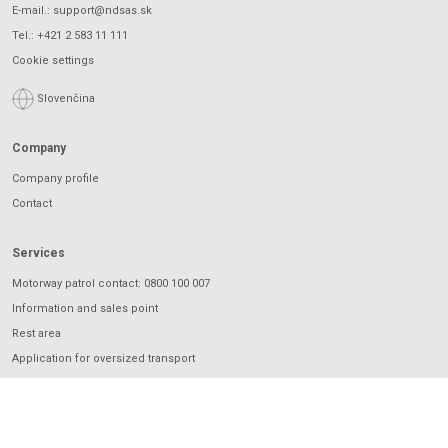
E-mail.:
support@ndsas.sk
Tel.:
+421 2 583 11 111
Cookie settings
Slovenčina
Company
Company profile
Contact
Services
Motorway patrol contact: 0800 100 007
Information and sales point
Rest area
Application for oversized transport
Charging
Electronic vignette