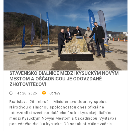
STAVENISKO DIAĽNICE MEDZI KYSUCKÝM NOVÝM
MESTOM A OŠČADNICOU JE ODOVZDANÉ
ZHOTOVITEĽOVI
Feb 26, 2026
Správy
Bratislava, 26. február - Ministerstvo dopravy spolu s
Národnou diaľničnou spoločnosťou dnes oficiálne
odovzdali stavenisko ďalšieho úseku kysuckej diaľnice -
medzi Kysuckým Novým Mestom a Oščadnicou. Výstavba
posledného dielika kysuckej D3 sa tak oficiálne začala.