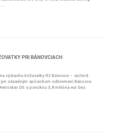
.
ŽOVATKY PRI BÁNOVCIACH
 na výstavbu križovatky R2 Bánovce – východ.
všetkým zásadným spôsobom odbremení Bánovce
Metrostav DS s ponukou 3,8 milióna eur bez