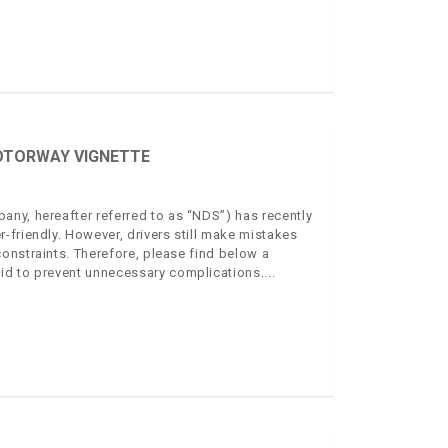
OTORWAY VIGNETTE
ny, hereafter referred to as “NDS”) has recently
-friendly. However, drivers still make mistakes
onstraints. Therefore, please find below a
id to prevent unnecessary complications.