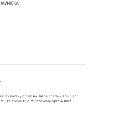
IAVNIČKA
C
ez Myslavský potok na Južnej triede v Košiciach
estu za obcou Budimír prebehla oprava ríms.