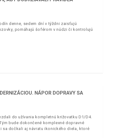
odín denne, sedem dní v týždni zaisťujú
ozovky, pomáhajú šoférom v núdzi či kontrolujú
DERNIZÁCIOU. NÁPOR DOPRAVY SA
zdali do užívania kompletnú križovatku D1/D4.
i. Tým bude dokončené komplexné dopravné
 sa dočkali aj návratu ikonického diela, ktoré