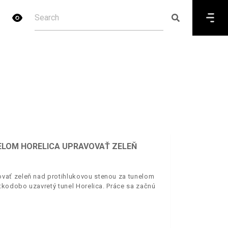
ELOM HORELICA UPRAVOVAŤ ZELEŇ
vať zeleň nad protihlukovou stenou za tunelom
tkodobo uzavretý tunel Horelica. Práce sa začnú