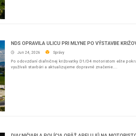
NDS OPRAVILA ULICU PRI MLYNE PO VÝSTAVBE KRIŽO
Jun 24, 2026
Správy
Po odovzdaní diaľničnej križovatky D1/D4 motoristom ešte pokr
využívali stavbári a aktualizujeme dopravné značenie.
DIAĽNIČIARI A POLÍCIA OPÄŤ APELUJÚ NA MOTORIST