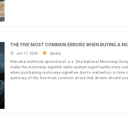
THE FIVE MOST COMMON ERRORS WHEN BUYING A M
Jun 17, 2026
Správy
Národná diaľničná spoločnosť, a.s. (the National Motorway Compa
made the motorway vignette sales system significantly more user
when purchasing motorway vignettes due to inattention or time c
summary of the five most common errors that drivers should avo