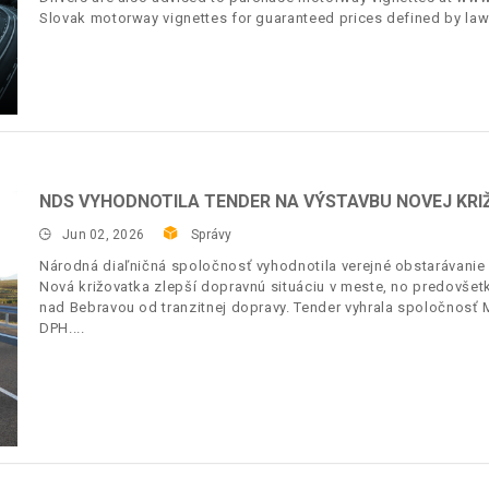
Slovak motorway vignettes for guaranteed prices defined by law
NDS VYHODNOTILA TENDER NA VÝSTAVBU NOVEJ KRI
Jun 02, 2026
Správy
Národná diaľničná spoločnosť vyhodnotila verejné obstarávanie
Nová križovatka zlepší dopravnú situáciu v meste, no predo
nad Bebravou od tranzitnej dopravy. Tender vyhrala spoločnosť 
DPH.