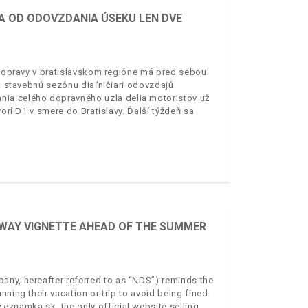
IA OD ODOVZDANIA ÚSEKU LEN DVE
j dopravy v bratislavskom regióne má pred sebou
to stavebnú sezónu diaľničiari odovzdajú
nia celého dopravného uzla delia motoristov už
vorí D1 v smere do Bratislavy. Ďalší týždeň sa
RWAY VIGNETTE AHEAD OF THE SUMMER
any, hereafter referred to as “NDS”) reminds the
ning their vacation or trip to avoid being fined.
eznamka.sk, the only official website selling