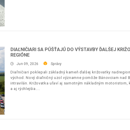
DIAĽNIČIARI SA PÚŠŤAJÚ DO VÝSTAVBY ĎALŠEJ KRI
REGIÓNE
Jun 09, 2026
Správy
Diaľničiari poklepali základný kameň ďalšej križovatky nadregi
východ. Nový diaľničný uzol významne pomôže Bánovciam nad B
intravilán. Križovatka uľaví aj samotným nákladným motoristom,
a aj rýchlejšia.