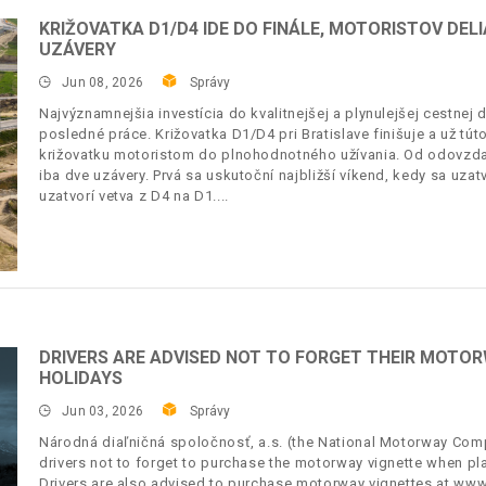
KRIŽOVATKA D1/D4 IDE DO FINÁLE, MOTORISTOV DEL
UZÁVERY
Jun 08, 2026
Správy
Najvýznamnejšia investícia do kvalitnejšej a plynulejšej cestne
posledné práce. Križovatka D1/D4 pri Bratislave finišuje a už tú
križovatku motoristom do plnohodnotného užívania. Od odovzda
iba dve uzávery. Prvá sa uskutoční najbližší víkend, kedy sa uzat
uzatvorí vetva z D4 na D1.
DRIVERS ARE ADVISED NOT TO FORGET THEIR MOTO
HOLIDAYS
Jun 03, 2026
Správy
Národná diaľničná spoločnosť, a.s. (the National Motorway Comp
drivers not to forget to purchase the motorway vignette when plan
Drivers are also advised to purchase motorway vignettes at www.