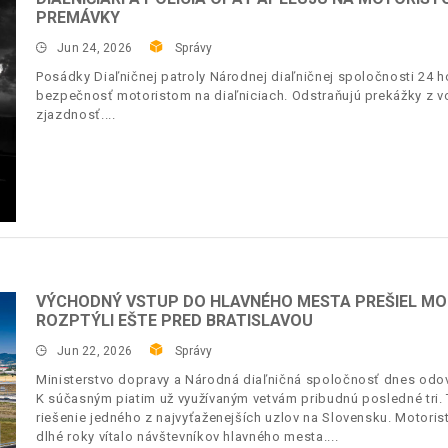
PREMÁVKY
Jun 24, 2026
Správy
Posádky Diaľničnej patroly Národnej diaľničnej spoločnosti 24 h
bezpečnosť motoristom na diaľniciach. Odstraňujú prekážky z v
zjazdnosť.
VÝCHODNÝ VSTUP DO HLAVNÉHO MESTA PREŠIEL MO
ROZPTÝLI EŠTE PRED BRATISLAVOU
Jun 22, 2026
Správy
Ministerstvo dopravy a Národná diaľničná spoločnosť dnes odov
K súčasným piatim už využívaným vetvám pribudnú posledné tr
riešenie jedného z najvyťaženejších uzlov na Slovensku. Motoristi
dlhé roky vítalo návštevníkov hlavného mesta.