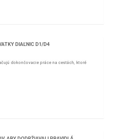
VATKY DIAĽNIC D1/D4
ačujú dokončovacie práce na cestách, ktoré
OV, ABY DODRŽIAVALI PRAVIDLÁ