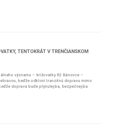
ŽOVATKY, TENTOKRÁT V TRENČIANSKOM
onálneho významu – križovatky R2 Bánovce –
ebravou, keďže odkloní tranzitnú dopravu mimo
 keďže doprava bude plynulejšia, bezpečnejšia