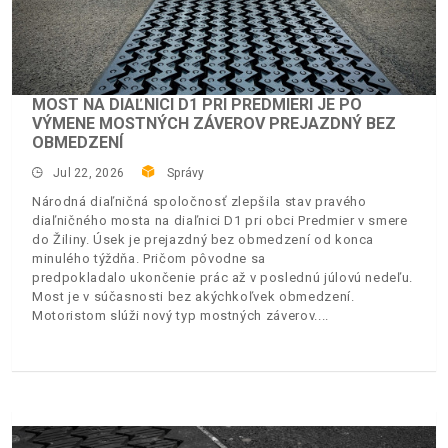
MOST NA DIAĽNICI D1 PRI PREDMIERI JE PO
VÝMENE MOSTNÝCH ZÁVEROV PREJAZDNÝ BEZ
OBMEDZENÍ
Jul 22, 2026
Správy
Národná diaľničná spoločnosť zlepšila stav pravého
diaľničného mosta na diaľnici D1 pri obci Predmier v smere
do Žiliny. Úsek je prejazdný bez obmedzení od konca
minulého týždňa. Pričom pôvodne sa
predpokladalo ukončenie prác až v poslednú júlovú nedeľu.
Most je v súčasnosti bez akýchkoľvek obmedzení.
Motoristom slúži nový typ mostných záverov.