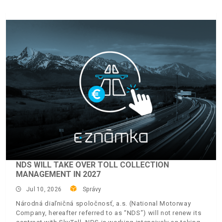
NDS WILL TAKE OVER TOLL COLLECTION
MANAGEMENT IN 2027
Jul 10, 2026
Správy
Národná diaľničná spoločnosť, a.s. (National Motorway
Company, hereafter referred to as “NDS”) will not renew its