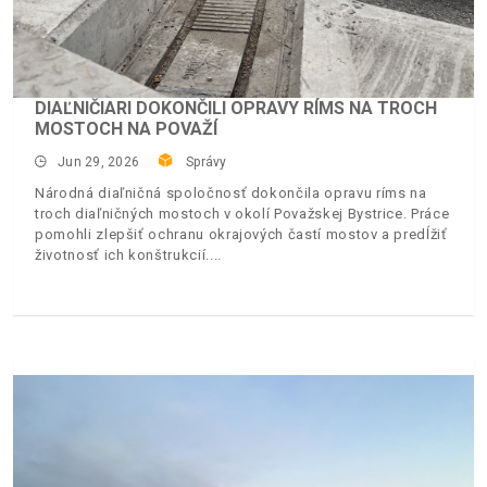
DIAĽNIČIARI DOKONČILI OPRAVY RÍMS NA TROCH
MOSTOCH NA POVAŽÍ
Jun 29, 2026
Správy
Národná diaľničná spoločnosť dokončila opravu ríms na
troch diaľničných mostoch v okolí Považskej Bystrice. Práce
pomohli zlepšiť ochranu okrajových častí mostov a predĺžiť
životnosť ich konštrukcií.