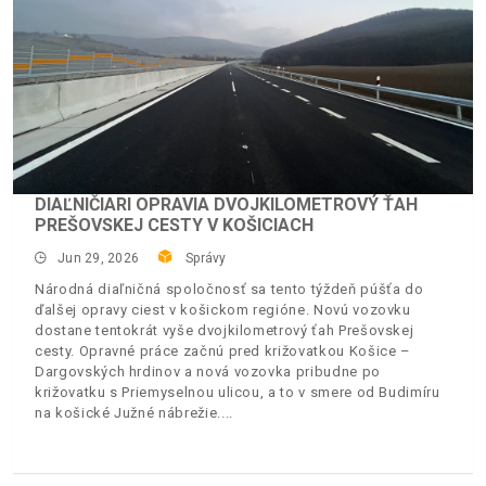
DIAĽNIČIARI OPRAVIA DVOJKILOMETROVÝ ŤAH
PREŠOVSKEJ CESTY V KOŠICIACH
Jun 29, 2026
Správy
Národná diaľničná spoločnosť sa tento týždeň púšťa do
ďalšej opravy ciest v košickom regióne. Novú vozovku
dostane tentokrát vyše dvojkilometrový ťah Prešovskej
cesty. Opravné práce začnú pred križovatkou Košice –
Dargovských hrdinov a nová vozovka pribudne po
križovatku s Priemyselnou ulicou, a to v smere od Budimíru
na košické Južné nábrežie.