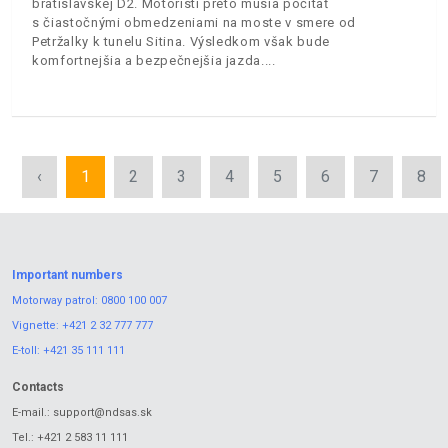
bratislavskej D2. Motoristi preto musia počítať
s čiastočnými obmedzeniami na moste v smere od
Petržalky k tunelu Sitina. Výsledkom však bude
komfortnejšia a bezpečnejšia jazda.
‹
1
2
3
4
5
6
7
8
Important numbers
Motorway patrol:
0800 100 007
Vignette:
+421 2 32 777 777
E-toll:
+421 35 111 111
Contacts
E-mail.:
support@ndsas.sk
Tel.:
+421 2 583 11 111