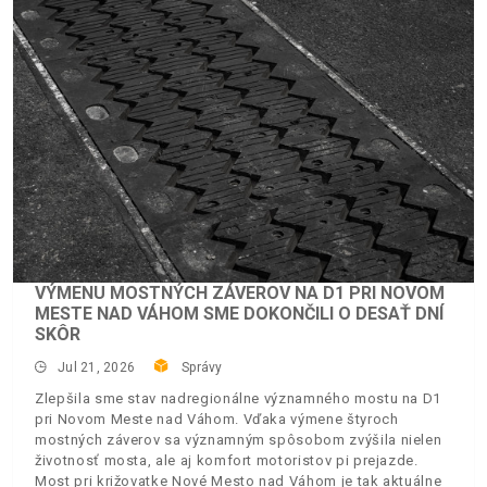
VÝMENU MOSTNÝCH ZÁVEROV NA D1 PRI NOVOM
MESTE NAD VÁHOM SME DOKONČILI O DESAŤ DNÍ
SKÔR
Jul 21, 2026
Správy
Zlepšila sme stav nadregionálne významného mostu na D1
pri Novom Meste nad Váhom. Vďaka výmene štyroch
mostných záverov sa významným spôsobom zvýšila nielen
životnosť mosta, ale aj komfort motoristov pi prejazde.
Most pri križovatke Nové Mesto nad Váhom je tak aktuálne