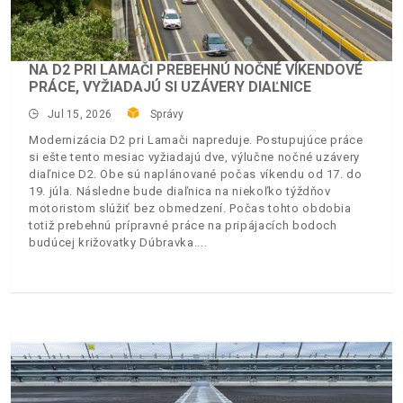
NA D2 PRI LAMAČI PREBEHNÚ NOČNÉ VÍKENDOVÉ
PRÁCE, VYŽIADAJÚ SI UZÁVERY DIAĽNICE
Jul 15, 2026
Správy
Modernizácia D2 pri Lamači napreduje. Postupujúce práce
si ešte tento mesiac vyžiadajú dve, výlučne nočné uzávery
diaľnice D2. Obe sú naplánované počas víkendu od 17. do
19. júla. Následne bude diaľnica na niekoľko týždňov
motoristom slúžiť bez obmedzení. Počas tohto obdobia
totiž prebehnú prípravné práce na pripájacích bodoch
budúcej križovatky Dúbravka.