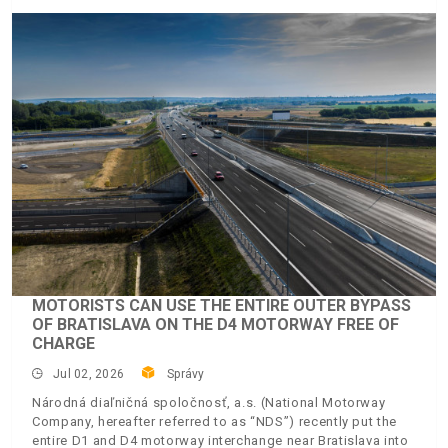
MOTORISTS CAN USE THE ENTIRE OUTER BYPASS
OF BRATISLAVA ON THE D4 MOTORWAY FREE OF
CHARGE
Jul 02, 2026
Správy
Národná diaľničná spoločnosť, a.s. (National Motorway
Company, hereafter referred to as “NDS”) recently put the
entire D1 and D4 motorway interchange near Bratislava into