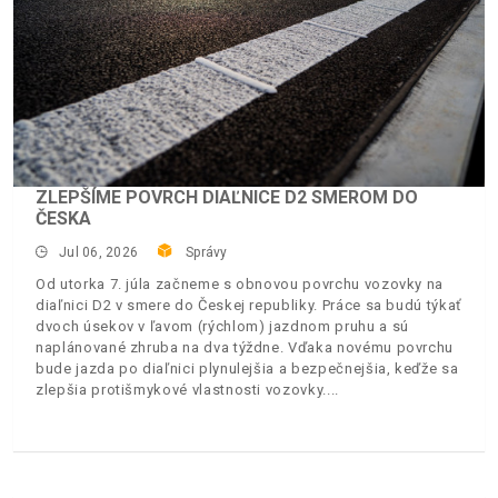
ZLEPŠÍME POVRCH DIAĽNICE D2 SMEROM DO
ČESKA
Jul 06, 2026
Správy
Od utorka 7. júla začneme s obnovou povrchu vozovky na
diaľnici D2 v smere do Českej republiky. Práce sa budú týkať
dvoch úsekov v ľavom (rýchlom) jazdnom pruhu a sú
naplánované zhruba na dva týždne. Vďaka novému povrchu
bude jazda po diaľnici plynulejšia a bezpečnejšia, keďže sa
zlepšia protišmykové vlastnosti vozovky.