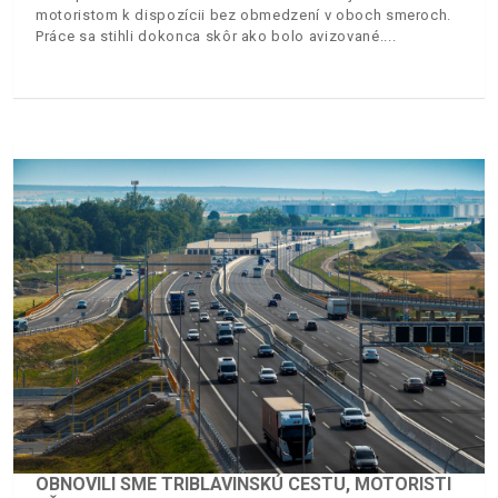
motoristom k dispozícii bez obmedzení v oboch smeroch.
Práce sa stihli dokonca skôr ako bolo avizované.
OBNOVILI SME TRIBLAVINSKÚ CESTU, MOTORISTI