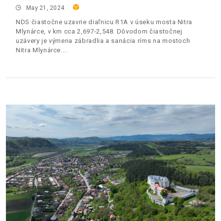
May 21, 2024
NDS čiastočne uzavrie diaľnicu R1A v úseku mosta Nitra
Mlynárce, v km cca 2,697-2,548. Dôvodom čiastočnej
uzávery je výmena zábradlia a sanácia ríms na mostoch
Nitra Mlynárce.