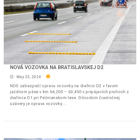
NOVÁ VOZOVKA NA BRATISLAVSKEJ D2
May 23, 2024
NDS zabezpečí opravu vozovky na diaľnici D2 v ľavom
jazdnom páse v km 64,200 – 63,450 v pripájacích pruhoch z
diaľnice D1 pri Pečnianskom lese. Dôvodom čiastočnej
uzávery je oprava vozovky.