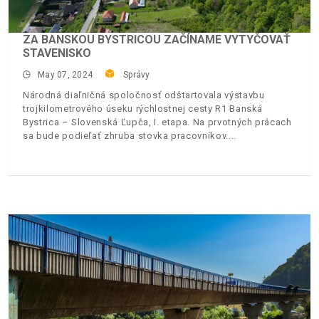
ZA BANSKOU BYSTRICOU ZAČÍNAME VYTYČOVAŤ
STAVENISKO
May 07, 2024
Správy
Národná diaľničná spoločnosť odštartovala výstavbu
trojkilometrového úseku rýchlostnej cesty R1 Banská
Bystrica – Slovenská Ľupča, I. etapa. Na prvotných prácach
sa bude podieľať zhruba stovka pracovníkov.