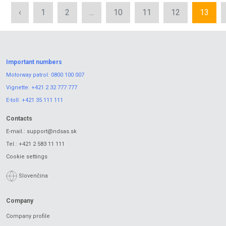
‹
1
2
...
10
11
12
13
Important numbers
Motorway patrol:
0800 100 007
Vignette:
+421 2 32 777 777
E-toll:
+421 35 111 111
Contacts
E-mail.:
support@ndsas.sk
Tel.:
+421 2 583 11 111
Cookie settings
Slovenčina
Company
Company profile