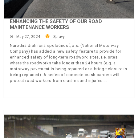
ENHANCING THE SAFETY OF OUR ROAD
MAINTENANCE WORKERS
May 27, 2024
Správy
Národná diaľničná spoločnosť, a.s. (National Motorway
Company) has added a new safety feature to provide for
enhanced safety of long-term roadwork sites, i.e. sites
where the roadworks take longer than 24 hours (e.g. a
motorway pavement is being repaired or a bridge closure is
being replaced). A series of concrete crash barriers will
protect road workers from crashes and injuries.