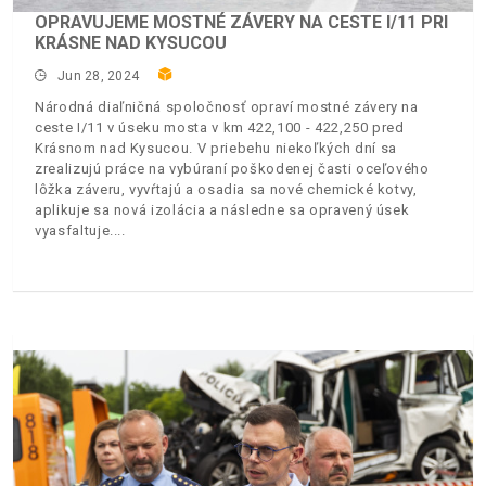
OPRAVUJEME MOSTNÉ ZÁVERY NA CESTE I/11 PRI
KRÁSNE NAD KYSUCOU
Jun 28, 2024
Národná diaľničná spoločnosť opraví mostné závery na
ceste I/11 v úseku mosta v km 422,100 - 422,250 pred
Krásnom nad Kysucou. V priebehu niekoľkých dní sa
zrealizujú práce na vybúraní poškodenej časti oceľového
lôžka záveru, vyvŕtajú a osadia sa nové chemické kotvy,
aplikuje sa nová izolácia a následne sa opravený úsek
vyasfaltuje.