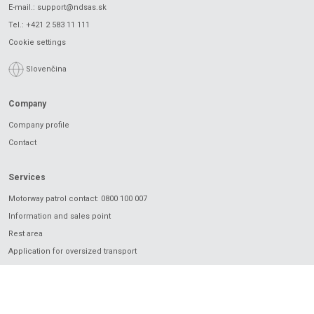
E-mail.:
support@ndsas.sk
Tel.:
+421 2 583 11 111
Cookie settings
Slovenčina
Company
Company profile
Contact
Services
Motorway patrol contact: 0800 100 007
Information and sales point
Rest area
Application for oversized transport
Charging
Electronic vignette