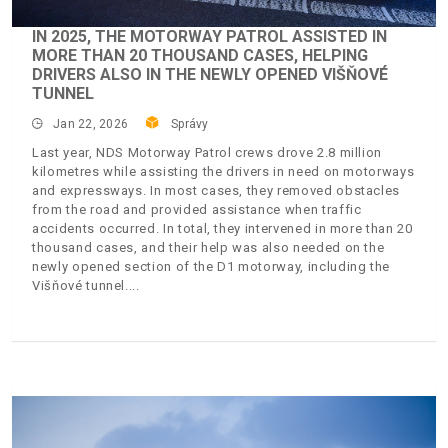
IN 2025, THE MOTORWAY PATROL ASSISTED IN
MORE THAN 20 THOUSAND CASES, HELPING
DRIVERS ALSO IN THE NEWLY OPENED VIŠŇOVÉ
TUNNEL
Jan 22, 2026
Správy
Last year, NDS Motorway Patrol crews drove 2.8 million
kilometres while assisting the drivers in need on motorways
and expressways. In most cases, they removed obstacles
from the road and provided assistance when traffic
accidents occurred. In total, they intervened in more than 20
thousand cases, and their help was also needed on the
newly opened section of the D1 motorway, including the
Višňové tunnel.