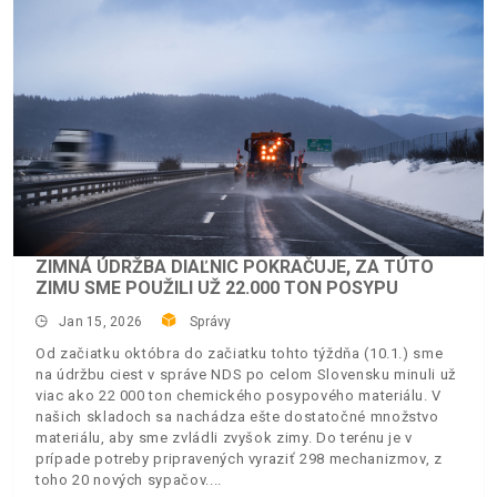
ZIMNÁ ÚDRŽBA DIAĽNIC POKRAČUJE, ZA TÚTO
ZIMU SME POUŽILI UŽ 22.000 TON POSYPU
Jan 15, 2026
Správy
Od začiatku októbra do začiatku tohto týždňa (10.1.) sme
na údržbu ciest v správe NDS po celom Slovensku minuli už
viac ako 22 000 ton chemického posypového materiálu. V
našich skladoch sa nachádza ešte dostatočné množstvo
materiálu, aby sme zvládli zvyšok zimy. Do terénu je v
prípade potreby pripravených vyraziť 298 mechanizmov, z
toho 20 nových sypačov.