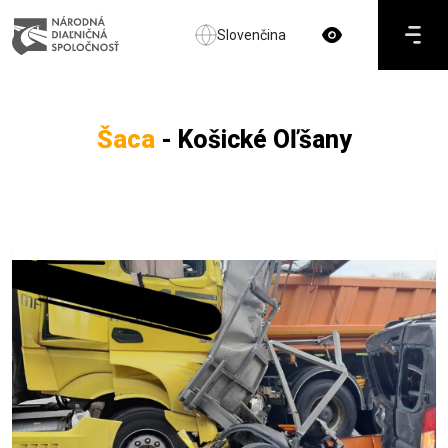
Slovenčina
Šaca
- Košické Oľšany