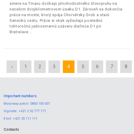
smere na Trnavu dočkajú plnohodnotného štvorpruhu na
necelom dvojkilometrovom úseku D1. Zároveň sa dokončia
práce na moste, ktorý spája Chorvátsky Grob a starú
Seneckú cestu. Práce si však vyžiadajú poslednú
tohtoročnú jednosmernú uzáveru diaľnice D1 pri
Bratislave.
‹
1
2
3
4
5
6
7
8
Important numbers
Motorway patrol:
0800 100 007
Vignette:
+421 2 32 777 777
E-toll:
+421 35 111 111
Contacts