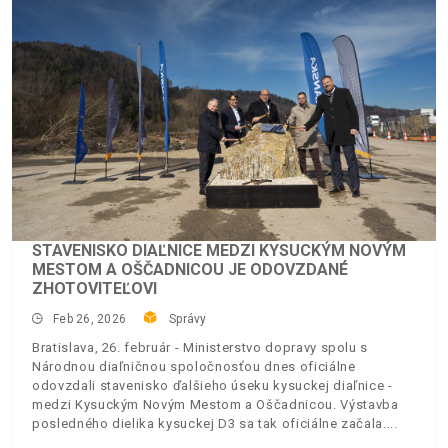
STAVENISKO DIAĽNICE MEDZI KYSUCKÝM NOVÝM
MESTOM A OŠČADNICOU JE ODOVZDANÉ
ZHOTOVITEĽOVI
Feb 26, 2026
Správy
Bratislava, 26. február - Ministerstvo dopravy spolu s
Národnou diaľničnou spoločnosťou dnes oficiálne
odovzdali stavenisko ďalšieho úseku kysuckej diaľnice -
medzi Kysuckým Novým Mestom a Oščadnicou. Výstavba
posledného dielika kysuckej D3 sa tak oficiálne začala.