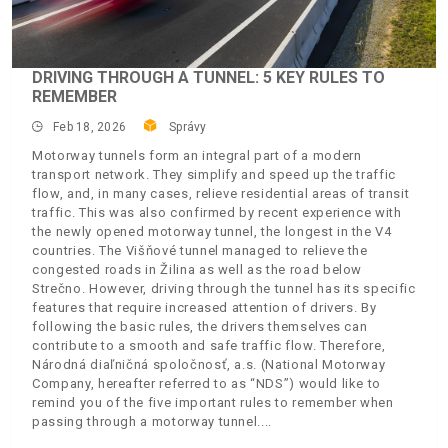
DRIVING THROUGH A TUNNEL: 5 KEY RULES TO
REMEMBER
Feb 18, 2026
Správy
Motorway tunnels form an integral part of a modern
transport network. They simplify and speed up the traffic
flow, and, in many cases, relieve residential areas of transit
traffic. This was also confirmed by recent experience with
the newly opened motorway tunnel, the longest in the V4
countries. The Višňové tunnel managed to relieve the
congested roads in Žilina as well as the road below
Strečno. However, driving through the tunnel has its specific
features that require increased attention of drivers. By
following the basic rules, the drivers themselves can
contribute to a smooth and safe traffic flow. Therefore,
Národná diaľničná spoločnosť, a.s. (National Motorway
Company, hereafter referred to as “NDS”) would like to
remind you of the five important rules to remember when
passing through a motorway tunnel.