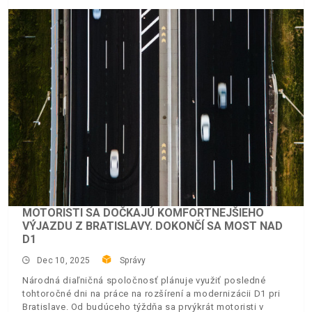
MOTORISTI SA DOČKAJÚ KOMFORTNEJŠIEHO
VÝJAZDU Z BRATISLAVY. DOKONČÍ SA MOST NAD
D1
Dec 10, 2025
Správy
Národná diaľničná spoločnosť plánuje využiť posledné
tohtoročné dni na práce na rozšírení a modernizácii D1 pri
Bratislave. Od budúceho týždňa sa prvýkrát motoristi v