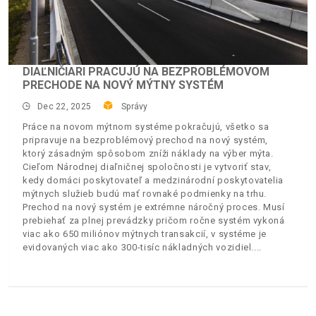
DIAĽNIČIARI PRACUJÚ NA BEZPROBLÉMOVOM
PRECHODE NA NOVÝ MÝTNY SYSTÉM
Dec 22, 2025
Správy
Práce na novom mýtnom systéme pokračujú, všetko sa
pripravuje na bezproblémový prechod na nový systém,
ktorý zásadným spôsobom zníži náklady na výber mýta.
Cieľom Národnej diaľničnej spoločnosti je vytvoriť stav,
kedy domáci poskytovateľ a medzinárodní poskytovatelia
mýtnych služieb budú mať rovnaké podmienky na trhu.
Prechod na nový systém je extrémne náročný proces. Musí
prebiehať za plnej prevádzky pričom ročne systém vykoná
viac ako 650 miliónov mýtnych transakcií, v systéme je
evidovaných viac ako 300-tisíc nákladných vozidiel.