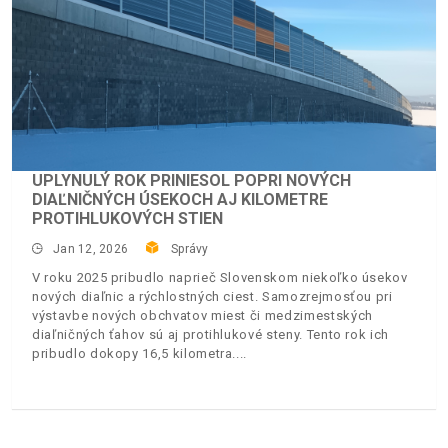
UPLYNULÝ ROK PRINIESOL POPRI NOVÝCH
DIAĽNIČNÝCH ÚSEKOCH AJ KILOMETRE
PROTIHLUKOVÝCH STIEN
Jan 12, 2026
Správy
V roku 2025 pribudlo naprieč Slovenskom niekoľko úsekov
nových diaľnic a rýchlostných ciest. Samozrejmosťou pri
výstavbe nových obchvatov miest či medzimestských
diaľničných ťahov sú aj protihlukové steny. Tento rok ich
pribudlo dokopy 16,5 kilometra.