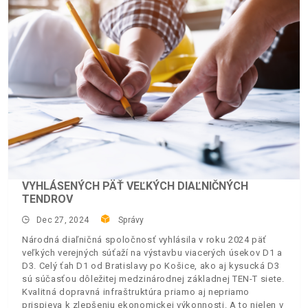
VYHLÁSENÝCH PÄŤ VEĽKÝCH DIAĽNIČNÝCH
TENDROV
Dec 27, 2024
Správy
Národná diaľničná spoločnosť vyhlásila v roku 2024 päť
veľkých verejných súťaží na výstavbu viacerých úsekov D1 a
D3. Celý ťah D1 od Bratislavy po Košice, ako aj kysucká D3
sú súčasťou dôležitej medzinárodnej základnej TEN-T siete.
Kvalitná dopravná infraštruktúra priamo aj nepriamo
prispieva k zlepšeniu ekonomickej výkonnosti. A to nielen v