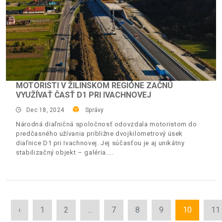
MOTORISTI V ŽILINSKOM REGIÓNE ZAČNÚ
VYUŽÍVAŤ ČASŤ D1 PRI IVACHNOVEJ
Dec 18, 2024
Správy
Národná diaľničná spoločnosť odovzdala motoristom do
predčasného užívania približne dvojkilometrový úsek
diaľnice D1 pri Ivachnovej. Jej súčasťou je aj unikátny
stabilizačný objekt – galéria.
‹
1
2
...
7
8
9
10
11