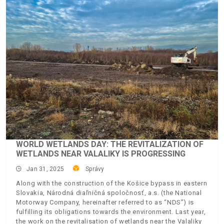
WORLD WETLANDS DAY: THE REVITALIZATION OF
WETLANDS NEAR VALALIKY IS PROGRESSING
Jan 31, 2025
Správy
Along with the construction of the Košice bypass in eastern
Slovakia, Národná diaľničná spoločnosť, a.s. (the National
Motorway Company, hereinafter referred to as “NDS”) is
fulfilling its obligations towards the environment. Last year,
the work on the revitalisation of wetlands near the Valaliky