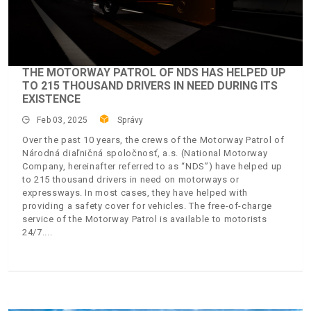
THE MOTORWAY PATROL OF NDS HAS HELPED UP
TO 215 THOUSAND DRIVERS IN NEED DURING ITS
EXISTENCE
Feb 03, 2025
Správy
Over the past 10 years, the crews of the Motorway Patrol of
Národná diaľničná spoločnosť, a.s. (National Motorway
Company, hereinafter referred to as “NDS”) have helped up
to 215 thousand drivers in need on motorways or
expressways. In most cases, they have helped with
providing a safety cover for vehicles. The free-of-charge
service of the Motorway Patrol is available to motorists
24/7.