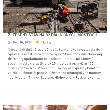
ZLEPŠENÝ STAV NA 32 DIAĽNIČNÝCH MOSTOCH
Dec 30, 2024
Správy
Národná diaľničná spoločnosť v tomto roku investovala do
opráv a rekonštrukcií mostov vyše 24 miliónov eur. Národnej
diaľničnej spoločnosti sa podarilo komplexne obnoviť
sedem mostov, zlepšiť stav 25 mostov a opraviť asi 55
mostných záverov. Vďaka tomu sa zvýšil dopravný komfort,
znížila hlučnosť či predĺžila životnosť strategických mostov
napríklad pri Trnave, Zvolene, Hlohovci či v Podbanskom.