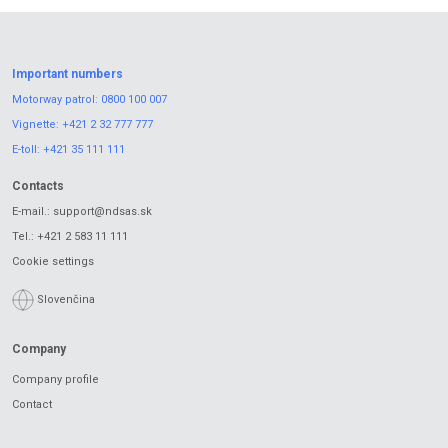
Important numbers
Motorway patrol:
0800 100 007
Vignette:
+421 2 32 777 777
E-toll:
+421 35 111 111
Contacts
E-mail.:
support@ndsas.sk
Tel.:
+421 2 583 11 111
Cookie settings
Slovenčina
Company
Company profile
Contact