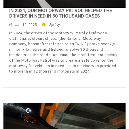
IN 2024, OUR MOTORWAY PATROL HELPED THE
DRIVERS IN NEED IN 30 THOUSAND CASES
Jan 10, 2025
Správy
In 2024, the crews of the Motorway Patrol of Národná
diaľničná spoločnosť, a.s. (the National Motorway
Company, hereinafter referred to as “NDS”) drove over 2,5
million kilometres and helped to solve 30 thousand
incidents on the roads. As usual, the most frequent activity
of the Motorway Patrol was to create a safe cover on the
motorway for vehicles in need – this service was provided
to more than 12 thousand motorists in 2024.