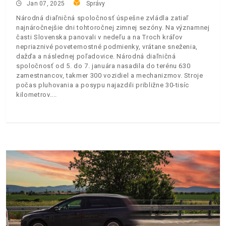
Jan 07, 2025
Správy
Národná diaľničná spoločnosť úspešne zvládla zatiaľ
najnáročnejšie dni tohtoročnej zimnej sezóny. Na významnej
časti Slovenska panovali v nedeľu a na Troch kráľov
nepriaznivé poveternostné podmienky, vrátane sneženia,
dažďa a následnej poľadovice. Národná diaľničná
spoločnosť od 5. do 7. januára nasadila do terénu 630
zamestnancov, takmer 300 vozidiel a mechanizmov. Stroje
počas pluhovania a posypu najazdili približne 30-tisíc
kilometrov.