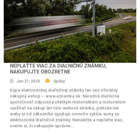
NEPLAŤTE VIAC ZA DIAĽNIČNÚ ZNÁMKU,
NAKUPUJTE OBOZRETNE
Jan 27, 2025
Správy
Kúpa elektronickej diaľničnej známky len cez oficiálny
nákupný eshop – www.eznamka.sk. Národná diaľničná
spoločnosť odporúča všetkým motoristkám a motoristom
využívať na nákup len túto webovú stránku, pretože iné
weby si od zákazníka vypýtajú omnoho vyššie sumy za
elektronické diaľničné známky. Nenaleťte a neplaťte viac,
overte si, či nakupujte správne.