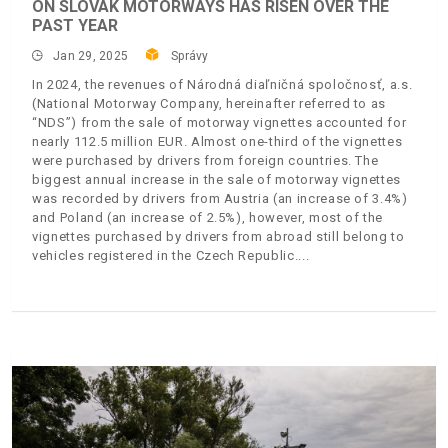
ON SLOVAK MOTORWAYS HAS RISEN OVER THE
PAST YEAR
Jan 29, 2025
Správy
In 2024, the revenues of Národná diaľničná spoločnosť, a.s.
(National Motorway Company, hereinafter referred to as
“NDS”) from the sale of motorway vignettes accounted for
nearly 112.5 million EUR. Almost one-third of the vignettes
were purchased by drivers from foreign countries. The
biggest annual increase in the sale of motorway vignettes
was recorded by drivers from Austria (an increase of 3.4%)
and Poland (an increase of 2.5%), however, most of the
vignettes purchased by drivers from abroad still belong to
vehicles registered in the Czech Republic.